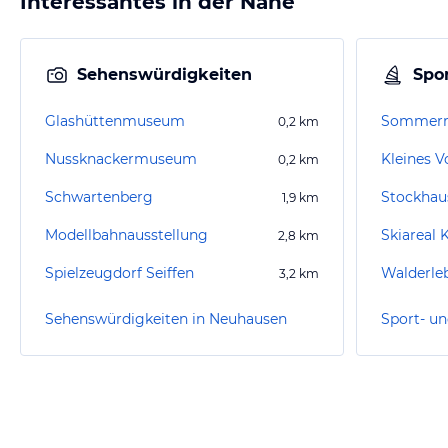
Interessantes in der Nähe
Sehenswürdigkeiten
Spor
Glashüttenmuseum
Sommerr
0,2
km
Nussknackermuseum
Kleines 
0,2
km
Schwartenberg
1,9
km
Modellbahnausstellung
Skiareal 
2,8
km
Spielzeugdorf Seiffen
3,2
km
Sehenswürdigkeiten in Neuhausen