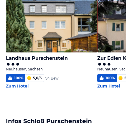
Landhaus Purschenstein
Zur Edlen Kr
Neuhausen, Sachsen
Neuhausen, Sachs
100
%
5,0
/
6
100
%
5,1
/
6
94 Bew.
Zum Hotel
Zum Hotel
Infos Schloß Purschenstein