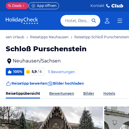
%
Deals
App öffnen
Kontakt
Hotel, Reiseziel
ausen Urlaub
Reisetipps Neuhausen
Reisetipp Schloß Purschenstein
Schloß Purschenstein
Neuhausen/Sachsen
100%
5,9
/ 6
11 Bewertungen
Reisetipp bewerten
Bilder hochladen
Reisetippübersicht
Bewertungen
Bilder
Hotels