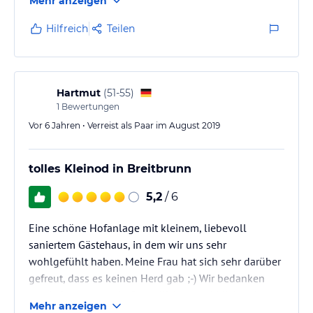
Mehr anzeigen
Hilfreich
Teilen
Hartmut
(
51-55
)
1
Bewertungen
Vor 6 Jahren • Verreist als Paar im August 2019
tolles Kleinod in Breitbrunn
5,2
/ 6
Eine schöne Hofanlage mit kleinem, liebevoll
saniertem Gästehaus, in dem wir uns sehr
wohlgefühlt haben. Meine Frau hat sich sehr darüber
gefreut, dass es keinen Herd gab ;-) Wir bedanken
uns bei unseren sehr freundlichen und hilsbereiten
Mehr anzeigen
Gastgebern für einen entspanten Urlaub und