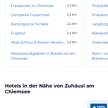
Fraueninsel im Chiemsee
2,2
km
Piratenf
Campanile Fraueninsel
2,3
km
Prienaver
Karolingische Torhalle
2,4
km
Langbürg
Friedhof
2,4
km
Nikolaus
Altes Schloss & Kloster Herrenchiemsee
2,4
km
Chiemsee 
Sehenswürdigkeiten in Breitbrunn am
Sport- un
Chiemsee
Breitbru
Hotels in der Nähe von Zuhäusl am
Chiemsee
100%