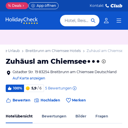
%
Deals
App öffnen
Kontakt
Hotel, Reiseziel
msee Urlaub
Breitbrunn am Chiemsee Hotels
Zuhäusl am Chiemsee
Zuhäusl am Chiemsee
Gstadter Str. 19 83254 Breitbrunn am Chiemsee Deutschland
Auf Karte anzeigen
5
Bewertungen
100%
5,9
/ 6
Bewerten
Hochladen
Merken
Hotelübersicht
Bewertungen
Bilder
Fragen