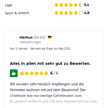
Sie das kleine , sehr feine Restaurant “ da Stefano “. Hier verwöhnt
Lage
5,4
Sie Stefan Häusler und seine Frau Phayao mit einer frischen,
italienischen Küche - Tel. 08054 - 9089960 - Montag/Dienstag
Sport & Unterh.
4,8
Ruhetag.
Das Haus Oberleitner - Haus am See - in der Mühlner Bucht , direkt
am See, sollten Sie sich ebenfalls nicht entgehen lassen -
ganzjährig geöffnet - kein Ruhetag .
Nicht zu vergessen unser Dorfwirt - www.zurpost-Breitbrunn.de
Markus
(
56-60
)
1
Bewertungen
Wir empfehlen Ihnen, unbedingt zu reservieren.
Vor 5 Jahren • Verreist als Paar im Mai 2021
Hinweis:
Allgemeine und unverbindliche
Hoteliers-/Veranstalter-/Kataloginformationen. Alle Angaben
Alles in allen mit sehr gut zu Bewerten.
ohne Gewähr und ohne Prüfung durch HolidayCheck. Bitte
lies vor der Buchung die verbindlichen
Angebotsdetails
des
6
/ 6
jeweiligen Veranstalters.
Wir wurden sehr herzlich empfangen und die
Vermieter wohnen mit auf dem Bauernhof. Der
Chiemsee war nur wenige Gehminuten vom
Bauernhof entfernt und mit dem Fahrrad konnte man
in alle Richtungen starten.