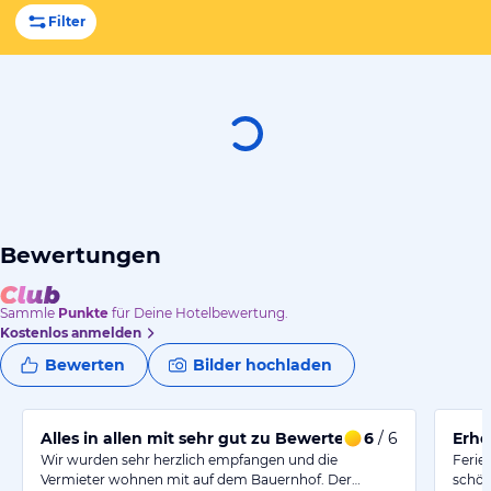
Filter
Bewertungen
Sammle
Punkte
für Deine Hotelbewertung.
Kostenlos anmelden
Bewerten
Bilder hochladen
Alles in allen mit sehr gut zu Bewerten.
6
/ 6
Erho
Wir wurden sehr herzlich empfangen und die
Ferie
Vermieter wohnen mit auf dem Bauernhof. Der…
schön