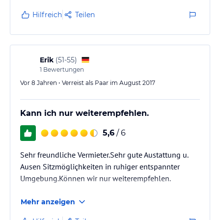
kommen gerne wieder.
Hilfreich
Teilen
Erik
(
51-55
)
1
Bewertungen
Vor 8 Jahren • Verreist als Paar im August 2017
Kann ich nur weiterempfehlen.
5,6
/ 6
Sehr freundliche Vermieter.Sehr gute Austattung u.
Ausen Sitzmögliçhkeiten in ruhiger entspannter
Umgebung.Können wir nur weiterempfehlen.
Mehr anzeigen