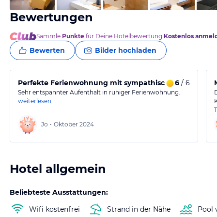
Bewertungen
Sammle
Punkte
für Deine Hotelbewertung.
Kostenlos anmel
Bewerten
Bilder hochladen
Perfekte Ferienwohnung mit sympathischem Gastgebe
6
/ 6
Sehr entspannter Aufenthalt in ruhiger Ferienwohnung.
weiterlesen
Jo
•
Oktober 2024
Hotel allgemein
Beliebteste Ausstattungen:
Wifi kostenfrei
Strand in der Nähe
Pool 