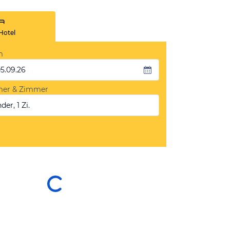
Hotel
m
05.09.26
mer & Zimmer
der, 1 Zi.