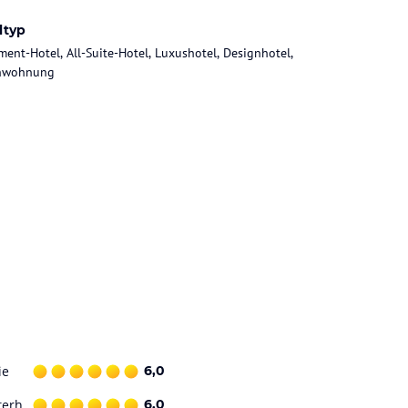
ltyp
ment-Hotel, All-Suite-Hotel, Luxushotel, Designhotel,
enwohnung
ie
6,0
terh.
6,0