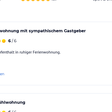
ird entsprechend der Jahreszeiten unter Mithilfe
en Räume eingespeist, um immer ein angenehmes
95% erfolgt der Luftaustausch bis zu 18-mal
nwohnung mit sympathischem Gastgeber
 wassersparenden Armaturen bei. Die
asser. Alle Kosmetikartikel und
6
/ 6
ufenthalt in ruhiger Ferienwohnung.
Müll getrennt.
rs energieeffizient und nachhaltig, hat ein
len
 ist modern und doch zeitlos eingerichtet.
 Berge und Fraueninsel bieten
ühlwohnung