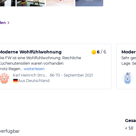
den
r
Moderne Wohlfühlwohnung
6
/ 6
Modern
Die FW ist eine Wohlfühlwohnung. Reichliche
Sehr ge
Küchenutensilien waren vorhanden.
Lage. Se
Trotz Regen…
weiterlesen
Karl Heinrich Strunk
66-70
•
September 2021
Aus Deutschland
Gesa
< 50
verfügbar