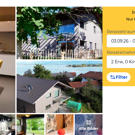
Nur 
Reisezeitrau
03.09.26 - 
Reiseteilneh
2 Erw, 0 Kin
vom Hotelier, September 2019
Filter
vom Hotelier, September 2023
Alle Bilder
(
23
)