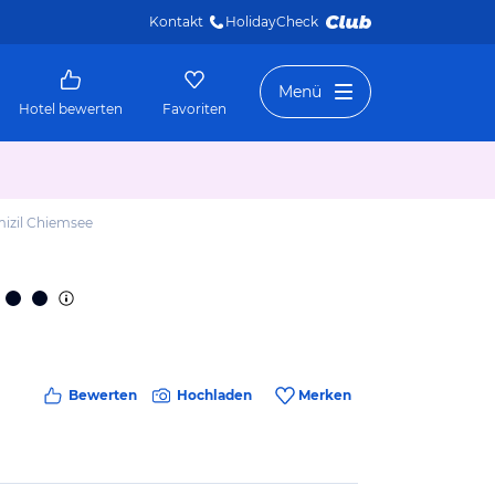
Kontakt
HolidayCheck 
Menü
Hotel bewerten
Favoriten
mizil Chiemsee
Bewerten
Hochladen
Merken