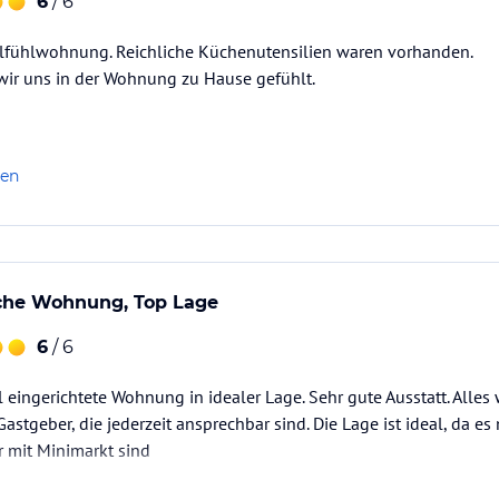
6
/ 6
rbringen Sie einen unvergesslichen Urlaub im
hlfühlwohnung. Reichliche Küchenutensilien waren vorhanden.
ng 85,- EUR; Kaution; Kurtaxe € 1.50
wir uns in der Wohnung zu Hause gefühlt.
eter von unserem Feriendomizil entfernt. Trotz
len
 Minuten entfernt liegt unser nächstgelegener
 sind in 10-minütigem Fußweg zu erreichen.
sche Wohnung, Top Lage
können Sie per Auto über die A8
en.
6
/ 6
stadt am Chiemsee.
eingerichtete Wohnung in idealer Lage. Sehr gute Ausstatt. Alle
nach hinten versetzt mit der Hausnummer 2a.
stgeber, die jederzeit ansprechbar sind. Die Lage ist ideal, da e
 mit Minimarkt sind
nnetz der Bahn und liegen nur 10 Minuten