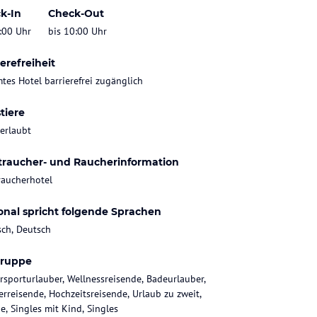
k-In
Check-Out
:00 Uhr
bis 10:00 Uhr
erefreiheit
tes Hotel barrierefrei zugänglich
tiere
 erlaubt
traucher- und Raucherinformation
raucherhotel
onal spricht folgende Sprachen
sch, Deutsch
gruppe
rsporturlauber, Wellnessreisende, Badeurlauber,
rreisende, Hochzeitsreisende, Urlaub zu zweit,
e, Singles mit Kind, Singles