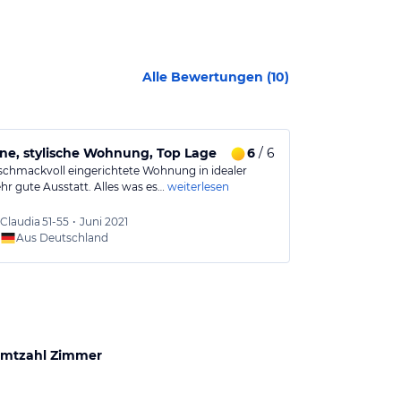
Alle Bewertungen (
10
)
e, stylische Wohnung, Top Lage
6
/ 6
Lieblingsziel
schmackvoll eingerichtete Wohnung in idealer
„Lieblingseck“-
hr gute Ausstatt. Alles was es…
weiterlesen
Ausgangslage 
Claudia
51-55
•
Juni 2021
Inge u
Aus Deutschland
Aus
mtzahl Zimmer