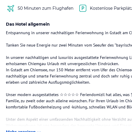
50 Minuten zum Flughafen
Kostenlose Parkplät
Das Hotel allgemein
Entspannung in unserer nachhaltigen Ferienwohnung in Gstadt am C
Tanken Sie neue Energie nur zwei Minuten vom Seeufer des "bayrische
In unserer nachhaltigen und luxuriös ausgestattete Ferienwohnung Li
erholsamen Chiemgau Urlaub mit unvergesslichen Eindrücken.
In Gstadt am Chiemsee, nur 150 Meter entfernt vom Ufer des Chiemsee
nachhaltige und smarte Ferienwohnung zentral und doch sehr ruhig un
erleben und zahlreiche Ausflugsmöglichkeiten.
Unser modern ausgestattetes ☆☆☆☆☆ Feriendomizil hat alles, was Sie
Familie, zu zweit oder auch alleine wünschen. Für Ihren Urlaub im C
komfortable Fußbodenheizung und -kühlung, schnelles WLAN und Blic
Unter dem Aspekt einer umfassenden Nachhaltigkeit ohne Verzicht a
Wohnumgebung, ist uns besonders der bewusste Umgang und Einsatz
Energieverbrauch und einem Bewahren der Umwelt wichtig.
Mehr anzeigen