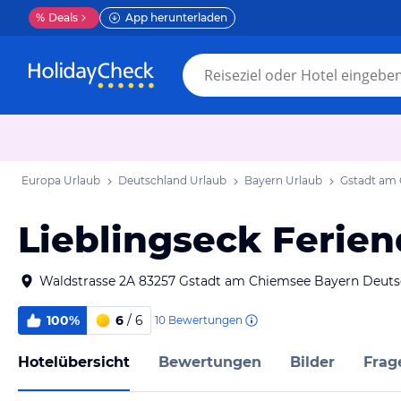
%
Deals
App herunterladen
Europa Urlaub
Deutschland Urlaub
Bayern Urlaub
Gstadt am 
Lieblingseck Ferie
Waldstrasse 2A 83257 Gstadt am Chiemsee Bayern Deuts
100%
6
/ 6
10
Bewertungen
Hotelübersicht
Bewertungen
Bilder
Frag