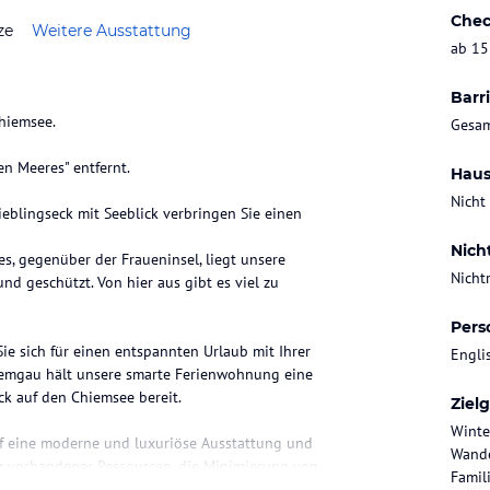
Chec
ze
Weitere Ausstattung
ab 15
Barri
hiemsee.
Gesam
n Meeres" entfernt.
Haus
Nicht
eblingseck mit Seeblick verbringen Sie einen
Nich
s, gegenüber der Fraueninsel, liegt unsere
Nicht
d geschützt. Von hier aus gibt es viel zu
Pers
 sich für einen entspannten Urlaub mit Ihrer
Engli
hiemgau hält unsere smarte Ferienwohnung eine
k auf den Chiemsee bereit.
Ziel
Winte
uf eine moderne und luxuriöse Ausstattung und
Wande
 vorhandener Ressourcen, die Minimierung von
Famili