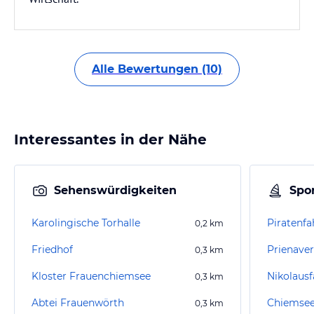
Alle Bewertungen (10)
Interessantes in der Nähe
Sehenswürdigkeiten
Spor
Karolingische Torhalle
Piratenf
0,2
km
Friedhof
Prienaver
0,3
km
Kloster Frauenchiemsee
Nikolaus
0,3
km
Abtei Frauenwörth
Chiemsee 
0,3
km