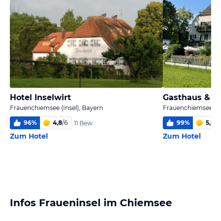
Hotel Inselwirt
Gasthaus & Ho
Frauenchiemsee (Insel), Bayern
Frauenchiemsee (In
96
%
4,8
/
6
99
%
5,6
/
6
11 Bew.
Zum Hotel
Zum Hotel
Infos Fraueninsel im Chiemsee