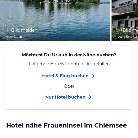
Bild melden
Bild m
von Laura
von Snake 
Möchtest Du Urlaub in der Nähe buchen?
Folgende Hotels könnten Dir gefallen
Hotel & Flug buchen
Oder
Nur Hotel buchen
Hotel nähe Fraueninsel im Chiemsee