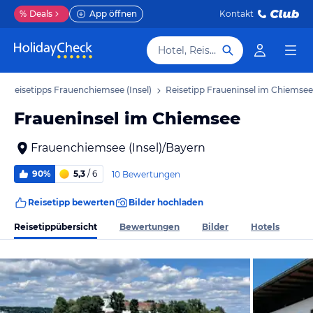
%
Deals
App öffnen
Kontakt
Hotel, Reiseziel
Reisetipps Frauenchiemsee (Insel)
Reisetipp Fraueninsel im Chiemsee
Fraueninsel im Chiemsee
Frauenchiemsee (Insel)/Bayern
90%
5,3
/ 6
10 Bewertungen
Reisetipp bewerten
Bilder hochladen
Reisetippübersicht
Bewertungen
Bilder
Hotels