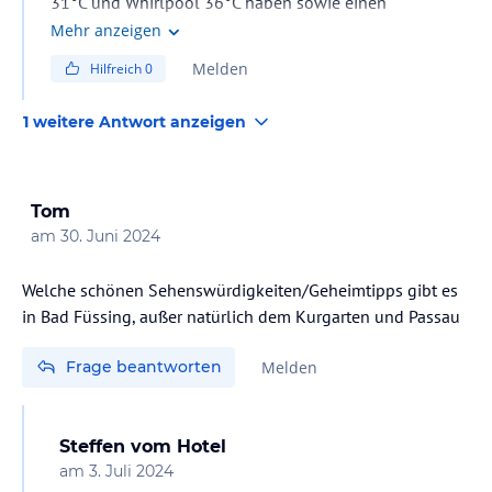
31°C und Whirlpool 36°C haben sowie einen
Naturschwimmteich, haben wir für die öffentlichen
Mehr anzeigen
Thermen keine Vergünstigungen oder Eintritte
Melden
Hilfreich
0
inklusive.
1 weitere Antwort anzeigen
Tom
am
30. Juni 2024
Welche schönen Sehenswürdigkeiten/Geheimtipps gibt es
in Bad Füssing, außer natürlich dem Kurgarten und Passau
Frage beantworten
Melden
Steffen
vom Hotel
am
3. Juli 2024