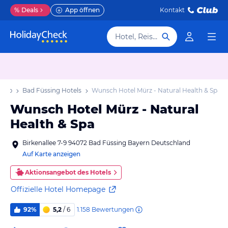
%
Deals
App öffnen
Kontakt
Hotel, Reiseziel
laub
Bad Füssing Hotels
Wunsch Hotel Mürz - Natural Health & Spa
Wunsch Hotel Mürz - Natural
Health & Spa
Birkenallee 7-9 94072 Bad Füssing Bayern Deutschland
Auf Karte anzeigen
Aktionsangebot des Hotels
Offizielle Hotel Homepage
1.158
Bewertungen
92%
5,2
/ 6