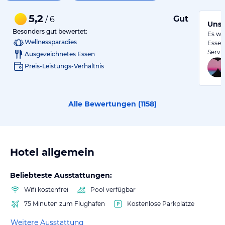
5,2
Gut
/ 6
Unse
Besonders gut bewertet:
Es wa
Wellnessparadies
Essen
Servi
Ausgezeichnetes Essen
Preis-Leistungs-Verhältnis
Alle Bewertungen (
1158
)
Hotel allgemein
Beliebteste Ausstattungen:
Wifi kostenfrei
Pool verfügbar
75 Minuten zum Flughafen
Kostenlose Parkplätze
Weitere Ausstattung