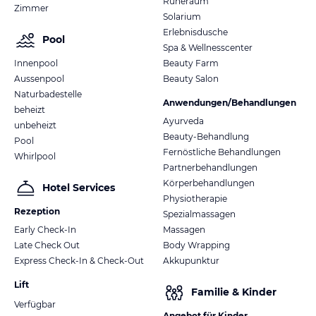
Ruheraum
Zimmer
Solarium
Erlebnisdusche
Pool
Spa & Wellnesscenter
Innenpool
Beauty Farm
Aussenpool
Beauty Salon
Naturbadestelle
Anwendungen/Behandlungen
beheizt
Ayurveda
unbeheizt
Beauty-Behandlung
Pool
Fernöstliche Behandlungen
Whirlpool
Partnerbehandlungen
Körperbehandlungen
Hotel Services
Physiotherapie
Rezeption
Spezialmassagen
Early Check-In
Massagen
Late Check Out
Body Wrapping
Express Check-In & Check-Out
Akkupunktur
Lift
Familie & Kinder
Verfügbar
Angebot für Kinder