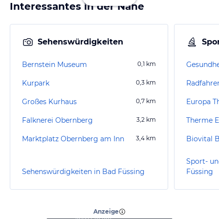
Interessantes in der Nähe
Sehenswürdigkeiten
Spor
Bernstein Museum
0,1
km
Kurpark
0,3
km
Radfahre
Großes Kurhaus
0,7
km
Europa T
Falknerei Obernberg
3,2
km
Therme E
Marktplatz Obernberg am Inn
3,4
km
Biovital
Sport- un
Sehenswürdigkeiten in Bad Füssing
Füssing
“
Wunderbarer Aufenthalt
zum Entspannen
”
Anzeige
Jens
(
46-50
)