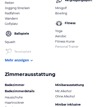
Vergnügungssport
Reiten
Jogging Strecken
Minigolf
Radfahren
Bowling
Wandern
Fitness
Golfplatz
Yoga
Ballspiele
Aerobic
Fitness Kurse
Squash
Personal Trainer
Tennisplatz
Mehr anzeigen
Zimmerausstattung
Badezimmer
Minibarausstattung
Badezimmerdetails
Mit Alkohol
Ohne Alkohol
Hausschuhe
Haartrockner
Minibar inklusive