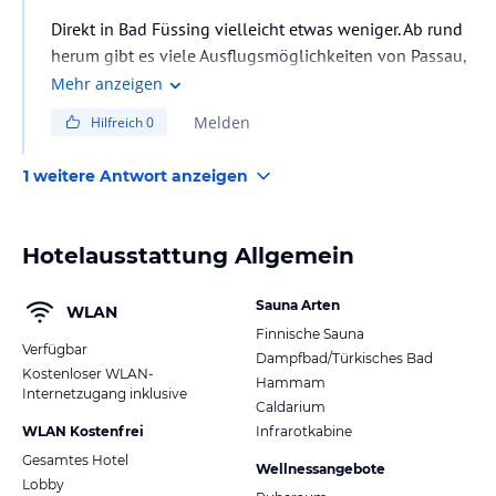
Direkt in Bad Füssing vielleicht etwas weniger. Ab rund
herum gibt es viele Ausflugsmöglichkeiten von Passau,
Schärding, uvm. links und rechts vom Inn.
Mehr anzeigen
Melden
Hilfreich
0
1 weitere Antwort anzeigen
Hotelausstattung Allgemein
Sauna Arten
WLAN
Finnische Sauna
Verfügbar
Dampfbad/Türkisches Bad
Kostenloser WLAN-
Hammam
Internetzugang inklusive
Caldarium
WLAN Kostenfrei
Infrarotkabine
Gesamtes Hotel
Wellnessangebote
Lobby