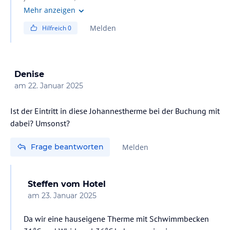
extra zahlen. So war es jedenfalls im letzten September.
Mehr anzeigen
Ich selbst bin Nichtraucher. Es ist daher sinnvoll, sich
Melden
Hilfreich
0
vor Buchung beim Hotel zu informieren.
Denise
am
22. Januar 2025
Ist der Eintritt in diese Johannestherme bei der Buchung mit
dabei? Umsonst?
Frage beantworten
Melden
Steffen
vom Hotel
am
23. Januar 2025
Da wir eine hauseigene Therme mit Schwimmbecken