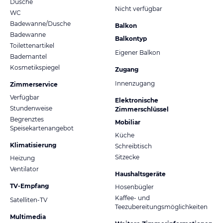
Dusche
Nicht verfügbar
WC
Badewanne/Dusche
Balkon
Badewanne
Balkontyp
Toilettenartikel
Eigener Balkon
Bademantel
Kosmetikspiegel
Zugang
Innenzugang
Zimmerservice
Verfügbar
Elektronische
Stundenweise
Zimmerschlüssel
Begrenztes
Mobiliar
Speisekartenangebot
Küche
Klimatisierung
Schreibtisch
Sitzecke
Heizung
Ventilator
Haushaltsgeräte
TV-Empfang
Hosenbügler
Kaffee- und
Satelliten-TV
Teezubereitungsmöglichkeiten
Multimedia