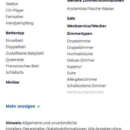
Weitere Zimmerinformationen
Telefon
Kostenlose Flasche Wasser
CD-Player
Fernseher
Safe
Handyempfang
Weckservice/Wecker
Bettentyp
Zimmertypen
Einzelbett
Einzelzimmer
Doppelbett
Doppelzimmer
Zustellbares Babybett
Hochzeitssuite
Queensize
Deluxe-Zimmer
Französisches Bett
Superior
Schlafsofa
Suite
Allergikerzimmer
Minibar
Schallisolierte Zimmer
Nichtraucherzimmer
Mehr anzeigen
Hinweis:
Allgemeine und unverbindliche
Hoteliers-/Veranstalter-/Kataloginformationen. Alle Angaben ohne