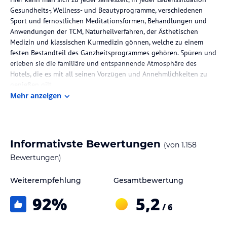
Gesundheits-, Wellness- und Beautyprogramme, verschiedenen
Sport und fernöstlichen Meditationsformen, Behandlungen und
Anwendungen der TCM, Naturheilverfahren, der Ästhetischen
Medizin und klassischen Kurmedizin gönnen, welche zu einem
festen Bestandteil des Ganzheitsprogrammes gehören. Spüren und
erleben sie die familiäre und entspannende Atmosphäre des
Hotels, die es mit all seinen Vorzügen und Annehmlichkeiten zu
genießen gilt.
Mehr anzeigen
Die Lage des Hotels
Das familien und Inhaber geführte Natural Health & Spa Hotel
liegt mitten in Bad Füssing, zentral und ruhig nur wenige
Gehminuten ins Zentrum zu den Einkaufsmöglichkeiten, Thermen,
Informativste Bewertungen
(von
1.158
Spielbank und zur Touristinfo.
Bewertungen)
Zu Bad Füssing und zur Region:
Weiterempfehlung
Gesamtbewertung
Genießen Sie das schöne Rottal rund um Bad Füssing bei
gemütlichen Spaziergängen, Fahrradtouren rund um Inn und
92
%
5,2
Donau oder beim Power-, bzw. Nordicwalking oder genießen Sie
/ 6
die Natur bei einer Runde Golf auf dem ThermenGolfClub Bad
Füssing-Kirchham. Zudem bietet das Rottal durch seine nähe zu