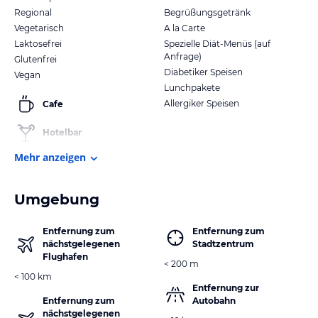
Regional
Begrüßungsgetränk
Vegetarisch
A la Carte
Laktosefrei
Spezielle Diät-Menüs (auf
Anfrage)
Glutenfrei
Diabetiker Speisen
Vegan
Lunchpakete
Allergiker Speisen
Cafe
Hotelbar
Mehr anzeigen
Umgebung
Entfernung zum
Entfernung zum
nächstgelegenen
Stadtzentrum
Flughafen
< 200 m
< 100 km
Entfernung zur
Entfernung zum
Autobahn
nächstgelegenen