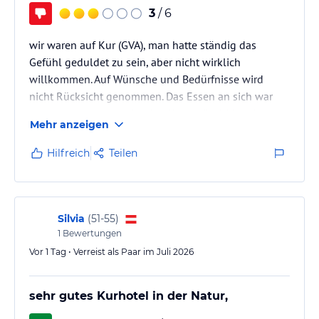
Wellness & SPA: Hallenbad und ganzjährig beheiztes
3
/ 6
Außenschwimmbecken | Whirlpool | Finnische Sauna (Panorama-
Zirben-Salzstein-Sauna) | Bio-Sauna (Panorama-Altholz-Sauna) |
wir waren auf Kur (GVA), man hatte ständig das
Dampfbad
Gefühl geduldet zu sein, aber nicht wirklich
willkommen. Auf Wünsche und Bedürfnisse wird
Beauty Lounge - Jetzt NEU im Vivea Gesundheitshotel Bad Bleiberg
nicht Rücksicht genommen. Das Essen an sich war
mit Dr. Spiller Kosmetikanwendungen und –produkten.
gut, solange man nicht eine Unverträglichkeit hat.
Mehr anzeigen
Einige Angestellte sind sehr freundlich und bemüht,
Hinweis:
Allgemeine und unverbindliche
Hoteliers-/Veranstalter-/Kataloginformationen. Alle Angaben
was aber den Gesamteindruck nicht wirklich ändert.
Hilfreich
Teilen
ohne Gewähr und ohne Prüfung durch HolidayCheck. Bitte
lies vor der Buchung die verbindlichen
Angebotsdetails
des
jeweiligen Veranstalters.
Silvia
(
51-55
)
1
Bewertungen
Vor 1 Tag • Verreist als Paar im Juli 2026
sehr gutes Kurhotel in der Natur,