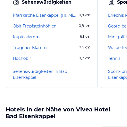
Sehenswürdigkeiten
Spor
Pfarrkirche Eisenkappel (Hl. Michael)
0,9
km
Erlebnis 
Obir Tropfsteinhöhlen
0,9
km
Georgibe
Kupitzklamm
6,1
km
Minigolf
Trögener Klamm
7,4
km
Walderleb
Hochobir
8,7
km
Tennis
Sehenswürdigkeiten in Bad
Sport- un
Eisenkappel
Eisenkap
Hotels in der Nähe von Vivea Hotel
Bad Eisenkappel