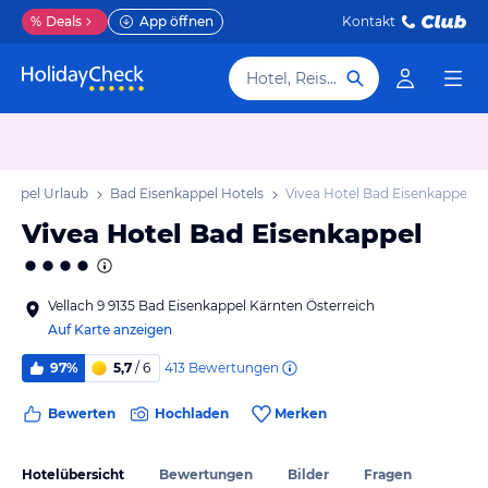
%
Deals
App öffnen
Kontakt
Hotel, Reiseziel
kappel Urlaub
Bad Eisenkappel Hotels
Vivea Hotel Bad Eisenkappel
Vivea Hotel Bad Eisenkappel
Vellach 9 9135 Bad Eisenkappel Kärnten Österreich
Auf Karte anzeigen
413
Bewertungen
97%
5,7
/ 6
Bewerten
Hochladen
Merken
Hotelübersicht
Bewertungen
Bilder
Fragen