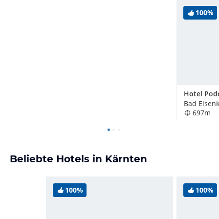
100%
Hotel Pod
Bad Eisenk
697m
Beliebte Hotels in Kärnten
100%
100%