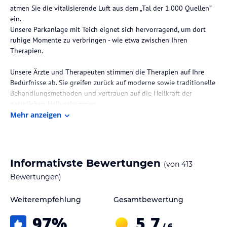
atmen Sie die vitalisierende Luft aus dem „Tal der 1.000 Quellen“
ein.
Unsere Parkanlage mit Teich eignet sich hervorragend, um dort
ruhige Momente zu verbringen - wie etwa zwischen Ihren
Therapien.
Unsere Ärzte und Therapeuten stimmen die Therapien auf Ihre
Bedürfnisse ab. Sie greifen zurück auf moderne sowie traditionelle
Behandlungsmethoden und vertrauen auf die Heilkraft der
natürlichen Heilvorkommen.
Mehr anzeigen
Genießen Sie bei uns das angenehm leichte Gefühl der Kärntner
Herzlichkeit.
Informativste Bewertungen
(von
413
Die Lage des Hotels
Bewertungen)
Mit dem Auto erfolgt die Anreise über die A2 Südautobahn,
Autobahnanschluss Grafenstein oder Völkermarkt-Ost. Am Bahnhof
Weiterempfehlung
Gesamtbewertung
Klagenfurt halten IC und EC. Nutzen Sie den kostenlosen
Taxitransfer vom Bahnhof Völkermarkt-Kühnsdorf. Der
97
%
5,7
nächstgelegene Flughafen ist Klagenfurt (KLU).
/ 6