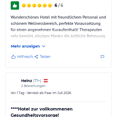
6
/ 6
Wunderschönes Hotel mit freundlichem Personal und
schönem Wellnessbereich, perfekte Voraussetzung
für einen angenehmen Kuraufenthalt! Therapeuten
sehr bemüht, einziges Manko die ärztliche Betreuung
(diese war für mich sehr fragwürdig). Die
Mehr anzeigen
Aufnahmeuntersuchung dauert nicht mal 10 min,
inklusive eines Verkaufsgesprächs für eine
Hilfreich
Teilen
Privattherapie. Ich fühlte mich nicht ernstgenommen
und bekam auch noch abwertende Bemerkungen
bezüglich meines Körpergewichts zu hören - sehr
unangebracht!!!
Heinz
(
71+
)
2
Bewertungen
Vor 1 Tag • Verreist als Paar im Juli 2026
****Hotel zur vollkommenen
Gesundheitsvorsorge!