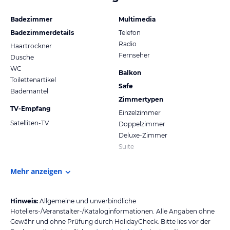
Badezimmer
Multimedia
Badezimmerdetails
Telefon
Radio
Haartrockner
Fernseher
Dusche
WC
Balkon
Toilettenartikel
Safe
Bademantel
Zimmertypen
TV-Empfang
Einzelzimmer
Satelliten-TV
Doppelzimmer
Deluxe-Zimmer
Suite
Mehr anzeigen
Hinweis:
Allgemeine und unverbindliche
Hoteliers-/Veranstalter-/Kataloginformationen. Alle Angaben ohne
Gewähr und ohne Prüfung durch HolidayCheck. Bitte lies vor der