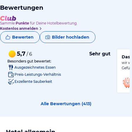
Bewertungen
Sammle
Punkte
für Deine Hotelbewertung.
Kostenlos anmelden
Bewerten
Bilder hochladen
5,7
Sehr gut
/ 6
Das 
Besonders gut bewertet:
wir w
Ausgezeichnetes Essen
Gefüh
Preis-Leistungs-Verhältnis
Exzellente Sauberkeit
Alle Bewertungen (
413
)
Hotel allgemein