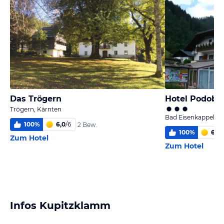
Das Trögern
Hotel Podobn
Trögern, Kärnten
Bad Eisenkappel, K
100
%
6,0
/
6
2 Bew.
100
%
6,0
/
Zum Hotel
Zum Hotel
Infos Kupitzklamm