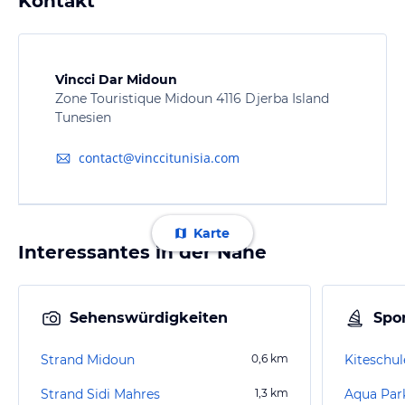
Kontakt
Vincci Dar Midoun
Zone Touristique Midoun 4116 Djerba Island
Tunesien
contact@vinccitunisia.com
Karte
Interessantes in der Nähe
Sehenswürdigkeiten
Spor
Strand Midoun
0,6
km
Kiteschul
Strand Sidi Mahres
1,3
km
Aqua Park