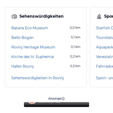
Sehenswürdigkeiten
Spor
Batana Eco-Museum
0,0
km
Starfish 
Balbi-Bogen
0,1
km
Touristen
Rovinj Heritage Museum
0,1
km
Aquapark
Kirche des hl. Euphemia
0,2
km
Veneziali
Hafen Rovinj
0,3
km
Sehenswürdigkeiten in Rovinj
Sport- un
“
Reise mit Familie
”
Anzeige
Erblina
(
31-35
)