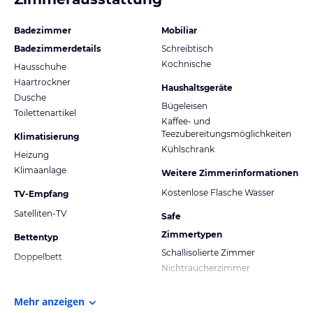
Badezimmer
Mobiliar
Badezimmerdetails
Schreibtisch
Kochnische
Hausschuhe
Haartrockner
Haushaltsgeräte
Dusche
Bügeleisen
Toilettenartikel
Kaffee- und
Teezubereitungsmöglichkeiten
Klimatisierung
Kühlschrank
Heizung
Klimaanlage
Weitere Zimmerinformationen
Kostenlose Flasche Wasser
TV-Empfang
Satelliten-TV
Safe
Zimmertypen
Bettentyp
Schallisolierte Zimmer
Doppelbett
Nichtraucherzimmer
Mehr anzeigen