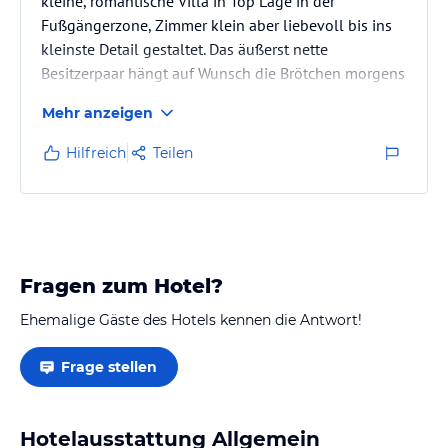
kleine, romantische Villa in Top Lage in der
Fußgängerzone, Zimmer klein aber liebevoll bis ins
kleinste Detail gestaltet. Das äußerst nette
Besitzerpaar hängt auf Wunsch die Brötchen morgens
an die Tür! Empfehlenswert für Paare, keine Familien!
Mehr anzeigen
Nächster Strand ca. 1000m
Hilfreich
Teilen
Fragen zum Hotel?
Ehemalige Gäste des Hotels kennen die Antwort!
Frage stellen
Hotelausstattung Allgemein