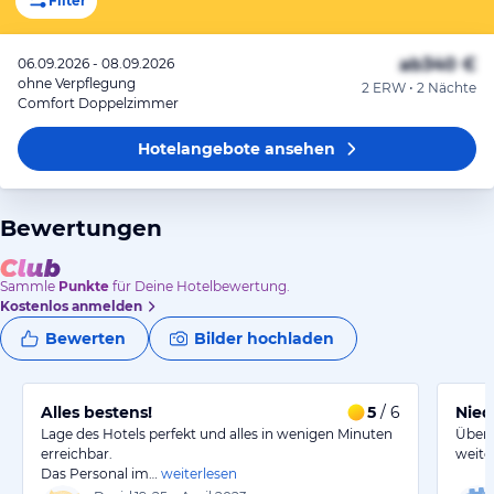
Filter
ab
340 €
06.09.2026 - 08.09.2026
ohne Verpflegung
2 ERW • 2 Nächte
Comfort Doppelzimmer
Hotelangebote
ansehen
Bewertungen
Sammle
Punkte
für Deine Hotelbewertung.
Kostenlos anmelden
Bewerten
Bilder hochladen
Alles bestens!
5
/ 6
Nied
Lage des Hotels perfekt und alles in wenigen Minuten
Überl
erreichbar.
weite
Das Personal im…
weiterlesen