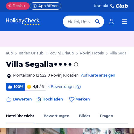
%
Deals
App öffnen
Kontakt
Hotel, Reiseziel
 Urlaub
Istrien Urlaub
Rovinj Urlaub
Rovinj Hotels
Villa Segalla
Villa Segalla
Montalbano 12 52210 Rovinj Kroatien
Auf Karte anzeigen
4
Bewertungen
100%
4,9
/ 6
Bewerten
Hochladen
Merken
Hotelübersicht
Bewertungen
Bilder
Fragen