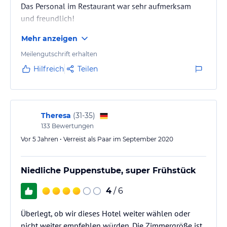
Das Personal im Restaurant war sehr aufmerksam
verbindlichen
Angebotsdetails
des jeweiligen Veranstalters.
und freundlich!
Mehr anzeigen
Meilengutschrift erhalten
Hilfreich
Teilen
Theresa
(
31-35
)
133
Bewertungen
Vor 5 Jahren • Verreist als Paar im September 2020
Niedliche Puppenstube, super Frühstück
4
/ 6
Überlegt, ob wir dieses Hotel weiter wählen oder
nicht weiter empfehlen würden. Die Zimmergröße ist