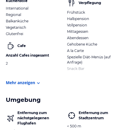
Küchenstile
Verpflegung
International
Frühstück
Regional
Halbpension
Balkanküche
Vollpension
Vegetarisch
Mittagessen
Glutenfrei
Abendessen
Gehobene Küche
Cafe
A la Carte
Anzahl Cafes insgesamt
Spezielle Diät-Menüs (auf
Anfrage)
2
Snack Bar
Mehr anzeigen
Umgebung
Entfernung zum
Entfernung zum
nächstgelegenen
Stadtzentrum
Flughafen
< 500 m