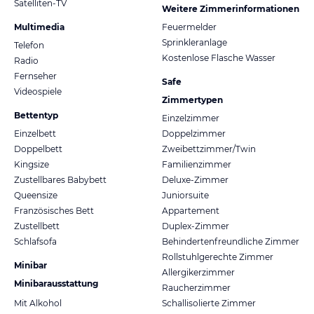
Satelliten-TV
Weitere Zimmerinformationen
Multimedia
Feuermelder
Sprinkleranlage
Telefon
Kostenlose Flasche Wasser
Radio
Fernseher
Safe
Videospiele
Zimmertypen
Bettentyp
Einzelzimmer
Einzelbett
Doppelzimmer
Doppelbett
Zweibettzimmer/Twin
Kingsize
Familienzimmer
Zustellbares Babybett
Deluxe-Zimmer
Queensize
Juniorsuite
Französisches Bett
Appartement
Zustellbett
Duplex-Zimmer
Schlafsofa
Behindertenfreundliche Zimmer
Rollstuhlgerechte Zimmer
Minibar
Allergikerzimmer
Minibarausstattung
Raucherzimmer
Mit Alkohol
Schallisolierte Zimmer