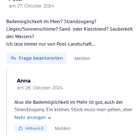
am
27. Oktober 2024
Bademöglichkeit im Meer? Strandzugang?
Liegen/Sonnenschirme? Sand- oder Kiesstrand? Sauberkeit
des Wassers?
Ich lese immer nur von Pool-Landschaft...
Frage beantworten
Melden
Anna
am
28. Oktober 2024
Also die Bademöglichkeit im Mehr ist gut, auch der
Strandzugang. Ein kleines Stück muss man gehen, aber
wirklich ein kleines Stück. Das Wasser ist
Mehr anzeigen
glasklar.Liegen und Sonnenschirme kann ich nicht
Melden
Hilfreich
0
beantworten, da wir im April dort waren. Kiesstrand,
Badeschue empfehlenswert. Poollandschaft ist