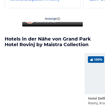
“
Reise mit Familie
”
Anzeige
Erblina
(
31-35
)
Hotels in der Nähe von Grand Park
Hotel Rovinj by Maistra Collection
100%
Hotel Delf
Rovinj, Kr