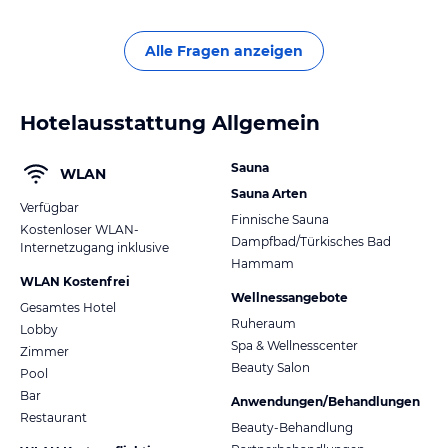
wunderschön. Das Hotel legt großen Wert auf
Sauberkeit. Ich hoffe ich hab ei kleines Bisschen
Alle Fragen anzeigen
gegolfen
Hotelausstattung Allgemein
Sauna
WLAN
Sauna Arten
Verfügbar
Finnische Sauna
Kostenloser WLAN-
Dampfbad/Türkisches Bad
Internetzugang inklusive
Hammam
WLAN Kostenfrei
Wellnessangebote
Gesamtes Hotel
Ruheraum
Lobby
Spa & Wellnesscenter
Zimmer
Beauty Salon
Pool
Bar
Anwendungen/Behandlungen
Restaurant
Beauty-Behandlung