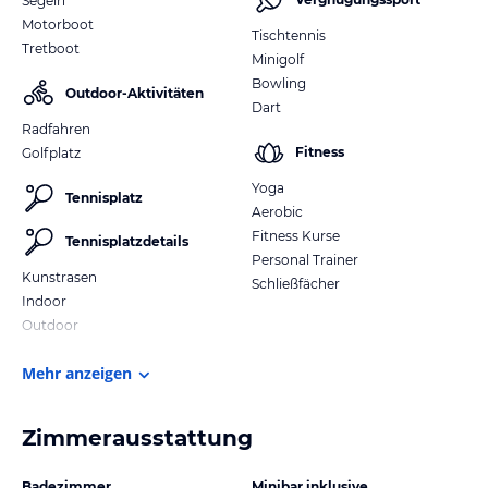
Segeln
Motorboot
Tischtennis
Tretboot
Minigolf
Bowling
Outdoor-Aktivitäten
Dart
Radfahren
Fitness
Golfplatz
Yoga
Tennisplatz
Aerobic
Fitness Kurse
Tennisplatzdetails
Personal Trainer
Kunstrasen
Schließfächer
Indoor
Outdoor
Mehr anzeigen
Zimmerausstattung
Badezimmer
Minibar inklusive