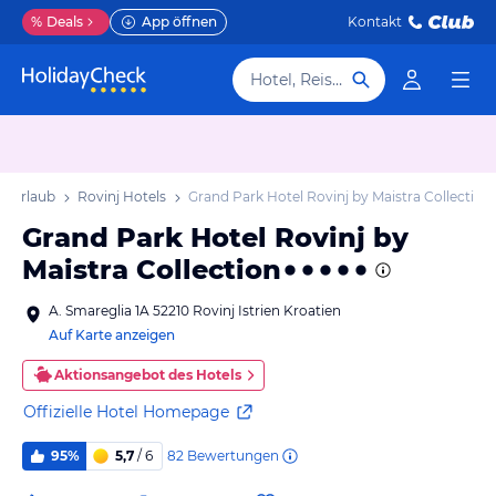
%
Deals
App öffnen
Kontakt
Hotel, Reiseziel
j Urlaub
Rovinj Hotels
Grand Park Hotel Rovinj by Maistra Collection
Grand Park Hotel Rovinj by
Maistra Collection
A. Smareglia 1A 52210 Rovinj Istrien Kroatien
Auf Karte anzeigen
Aktionsangebot des Hotels
Offizielle Hotel Homepage
82
Bewertungen
95%
5,7
/ 6