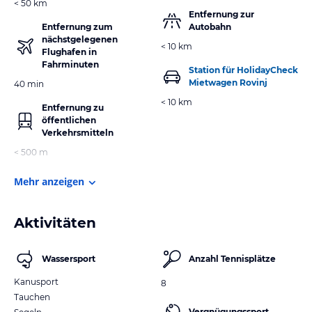
< 50 km
Entfernung zur
Entfernung zum
Autobahn
nächstgelegenen
< 10 km
Flughafen in
Fahrminuten
Station für HolidayCheck
Mietwagen Rovinj
40 min
< 10 km
Entfernung zu
öffentlichen
Verkehrsmitteln
< 500 m
Mehr anzeigen
Aktivitäten
Wassersport
Anzahl Tennisplätze
Kanusport
8
Tauchen
Vergnügungssport