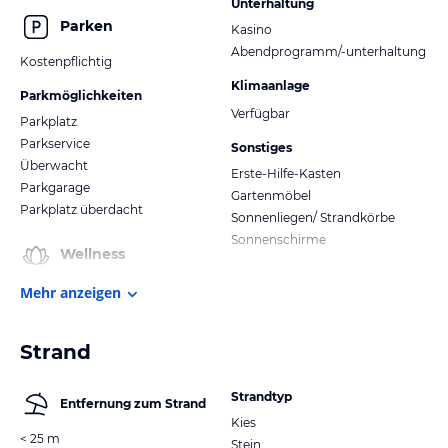
Unterhaltung
Parken
Kasino
Abendprogramm/-unterhaltung
Kostenpflichtig
Klimaanlage
Parkmöglichkeiten
Verfügbar
Parkplatz
Parkservice
Sonstiges
Überwacht
Erste-Hilfe-Kasten
Parkgarage
Gartenmöbel
Parkplatz überdacht
Sonnenliegen/ Strandkörbe
Sonnenschirme
Wellness
Mehr anzeigen
Strand
Strandtyp
Entfernung zum Strand
Kies
< 25 m
Stein