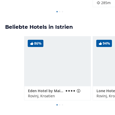
285m
Beliebte Hotels in Istrien
86%
94%
Eden Hotel by Maistra Collection
Rovinj, Kroatien
Rovinj, Kr