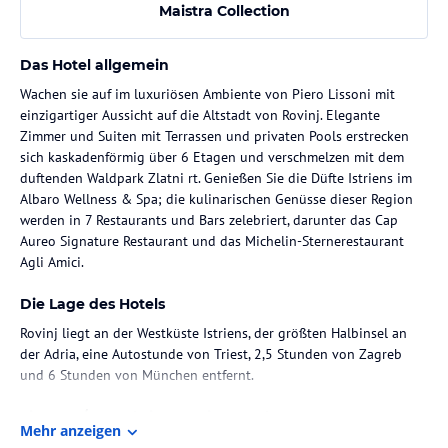
Maistra Collection
Das Hotel allgemein
Wachen sie auf im luxuriösen Ambiente von Piero Lissoni mit
einzigartiger Aussicht auf die Altstadt von Rovinj. Elegante
Zimmer und Suiten mit Terrassen und privaten Pools erstrecken
sich kaskadenförmig über 6 Etagen und verschmelzen mit dem
duftenden Waldpark Zlatni rt. Genießen Sie die Düfte Istriens im
Albaro Wellness & Spa; die kulinarischen Genüsse dieser Region
werden in 7 Restaurants und Bars zelebriert, darunter das Cap
Aureo Signature Restaurant und das Michelin-Sternerestaurant
Agli Amici.
Die Lage des Hotels
Rovinj liegt an der Westküste Istriens, der größten Halbinsel an
der Adria, eine Autostunde von Triest, 2,5 Stunden von Zagreb
und 6 Stunden von München entfernt.
Zimmer / Unterbringung im Hotel
Mehr anzeigen
Eine unvergessliche Szenerie bietet sich Ihnen in jedem der 209