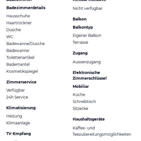
Badezimmerdetails
Nicht verfügbar
Hausschuhe
Balkon
Haartrockner
Balkontyp
Dusche
Eigener Balkon
WC
Terrasse
Badewanne/Dusche
Badewanne
Zugang
Toilettenartikel
Aussenzugang
Bademantel
Kosmetikspiegel
Elektronische
Zimmerschlüssel
Zimmerservice
Mobiliar
Verfügbar
Küche
24h Service
Schreibtisch
Klimatisierung
Sitzecke
Heizung
Haushaltsgeräte
Klimaanlage
Kaffee- und
TV-Empfang
Teezubereitungsmöglichkeiten