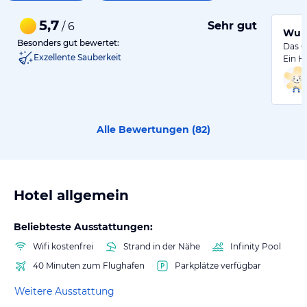
5,7
Sehr gut
/ 6
Wund
Besonders gut bewertet:
Das G
Exzellente Sauberkeit
Ein H
Alle Bewertungen (
82
)
Hotel allgemein
Beliebteste Ausstattungen:
Wifi kostenfrei
Strand in der Nähe
Infinity Pool
40 Minuten zum Flughafen
Parkplätze verfügbar
Weitere Ausstattung