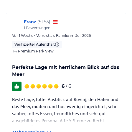
Aktivitäten sowie für den endlosen Genuss der Sonne und des
Meeres.
Hinweis:
Allgemeine und unverbindliche
Franz
(
51-55
)
Hoteliers-/Veranstalter-/Kataloginformationen. Alle Angaben
1
Bewertungen
ohne Gewähr und ohne Prüfung durch HolidayCheck. Bitte
Vor 1 Woche • Verreist als Familie im Juli 2026
lies vor der Buchung die verbindlichen
Angebotsdetails
des
jeweiligen Veranstalters.
Verifizierter Aufenthalt
Premium Park View
Perfekte Lage mit herrlichem Blick auf das
Meer
6
/ 6
Beste Lage, toller Ausblick auf Rovinj, den Hafen und
das Meer, modern und hochwertig eingerichtet, sehr
sauber, tolles Essen, freundliches und sehr gut
ausgebildetes Personal Alle 5 Sterne zu Recht
verdient 😁