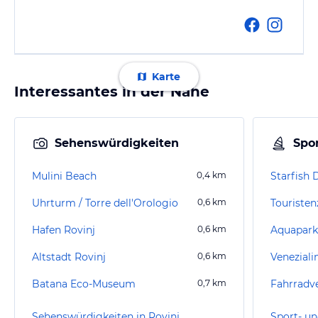
Karte
Interessantes in der Nähe
Sehenswürdigkeiten
Spor
Mulini Beach
0,4
km
Starfish 
Uhrturm / Torre dell'Orologio
0,6
km
Touristen
Hafen Rovinj
0,6
km
Aquapark
Altstadt Rovinj
0,6
km
Veneziali
Batana Eco-Museum
0,7
km
Sehenswürdigkeiten in Rovinj
Sport- un