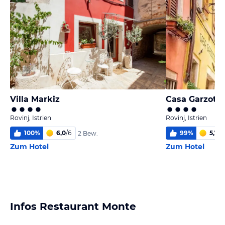
Villa Markiz
Casa Garzotto
Rovinj, Istrien
Rovinj, Istrien
100
%
6,0
/
6
99
%
5,7
/
6
2 Bew.
Zum Hotel
Zum Hotel
Infos Restaurant Monte