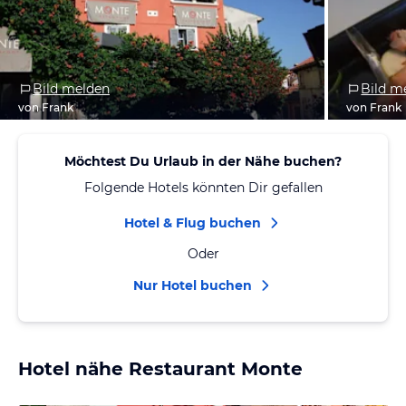
Bild melden
Bild m
von Frank
von Frank
Möchtest Du Urlaub in der Nähe buchen?
Folgende Hotels könnten Dir gefallen
Hotel & Flug buchen
Oder
Nur Hotel buchen
Hotel nähe Restaurant Monte