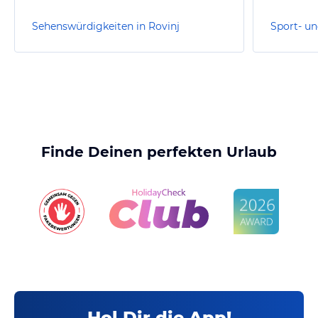
Sehenswürdigkeiten in Rovinj
Sport- un
Finde Deinen perfekten Urlaub
Hol Dir die App!