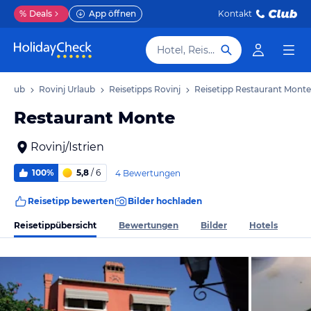
%
Deals
App öffnen
Kontakt
Hotel, Reiseziel
 Urlaub
Rovinj Urlaub
Reisetipps Rovinj
Reisetipp Restaurant Monte
Restaurant Monte
Rovinj/Istrien
100%
5,8
/ 6
4 Bewertungen
Reisetipp bewerten
Bilder hochladen
Reisetippübersicht
Bewertungen
Bilder
Hotels