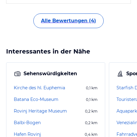
Alle Bewertungen (4)
Interessantes in der Nähe
Sehenswürdigkeiten
Spor
Kirche des hl. Euphemia
Starfish 
0,1
km
Batana Eco-Museum
Touristen
0,1
km
Rovinj Heritage Museum
Aquapark
0,2
km
Balbi-Bogen
Veneziali
0,2
km
Hafen Rovinj
0,4
km