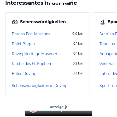
Interessantes in der Nähe
Sehenswürdigkeiten
Spor
Batana Eco-Museum
0,0
km
Starfish 
Balbi-Bogen
0,1
km
Touristen
Rovinj Heritage Museum
0,1
km
Aquapark
Kirche des hl. Euphemia
0,2
km
Veneziali
Hafen Rovinj
0,3
km
Sehenswürdigkeiten in Rovinj
Sport- un
“
Reise mit Familie
”
Anzeige
Erblina
(
31-35
)