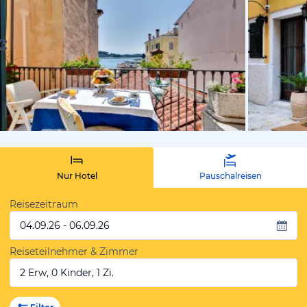
vom Hoteli
Nur Hotel
Pauschalreisen
Reisezeitraum
04.09.26 - 06.09.26
Reiseteilnehmer & Zimmer
2 Erw, 0 Kinder, 1 Zi.