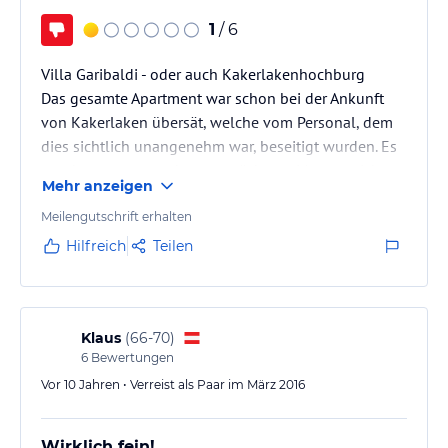
1
/ 6
Villa Garibaldi - oder auch Kakerlakenhochburg
Das gesamte Apartment war schon bei der Ankunft
von Kakerlaken übersät, welche vom Personal, dem
dies sichtlich unangenehm war, beseitigt wurden. Es
wurde uns gesagt, dass am nächsten Morgen sicher
Mehr anzeigen
keine weiteren Tiere da wären, da sie - offensichtlich
mit Gift und somit sehr fragwürdig für unsere
Meilengutschrift erhalten
Gesundheit - bekämpft wurden. Beim Aufwachen am
Hilfreich
Teilen
nächsten Morgen, war der Boden wieder von
schlafenden Kakerlaken voll und wir mussten uns
eine andere Bleibe suchen, was sich…
Klaus
(
66-70
)
6
Bewertungen
Vor 10 Jahren • Verreist als Paar im März 2016
Wirklich fein!