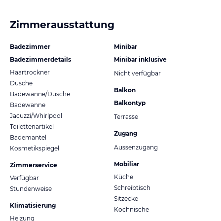
Zimmerausstattung
Badezimmer
Minibar
Badezimmerdetails
Minibar inklusive
Haartrockner
Nicht verfügbar
Dusche
Balkon
Badewanne/Dusche
Balkontyp
Badewanne
Jacuzzi/Whirlpool
Terrasse
Toilettenartikel
Zugang
Bademantel
Aussenzugang
Kosmetikspiegel
Mobiliar
Zimmerservice
Küche
Verfügbar
Schreibtisch
Stundenweise
Sitzecke
Klimatisierung
Kochnische
Heizung