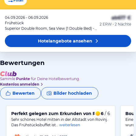
Filter
ab
617 €
04.09.2026 - 06.09.2026
Frühstück
2 ERW • 2 Nächte
Superior Double Room, Sea View (1 Double Bed) - Package Rate
Hotelangebote
ansehen
Bewertungen
Sammle
Punkte
für Deine Hotelbewertung.
Kostenlos anmelden
Bewerten
Bilder hochladen
Perfekt gelegen zum Erkunden von Rovinj.
6
/ 6
Bout
Sehr schönes Hotel mitten in der Altstadt von Rovinj.
Eine 
Das Frühstücksbuffet ist…
weiterlesen
wurde