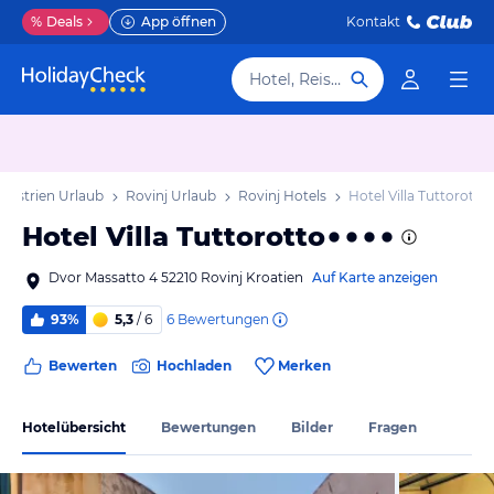
%
Deals
App öffnen
Kontakt
Hotel, Reiseziel
Istrien Urlaub
Rovinj Urlaub
Rovinj Hotels
Hotel Villa Tuttorotto
Hotel Villa Tuttorotto
Dvor Massatto 4 52210 Rovinj Kroatien
Auf Karte anzeigen
6
Bewertungen
93%
5,3
/ 6
Bewerten
Hochladen
Merken
Hotelübersicht
Bewertungen
Bilder
Fragen