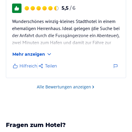
5,5
/ 6
Wunderschönes winzig-kleines Stadthotel in einem
ehemaligen Herrenhaus. Ideal gelegen (die Suche bei
der Anfahrt durch die Fussgängerzone ein Abenteuer),
zwei Minuten zum Hafen und damit zur Fähre zur
Isola rossa
Mehr anzeigen
zu Baden. Ein ausgezeichnetes Restaurant (Balbi -
unbedingt probieren) direkt daneben. Lustig ist der
Hilfreich
Teilen
grosse, gemeinsame Frühstückstisch für alle Gäste.
Sehr gemütliches Wohnzimmer. Ein Urlaubsfeeling
wie "bei Verwandten"
Alle Bewertungen anzeigen
Fragen zum Hotel?