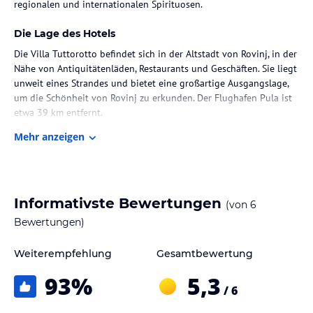
regionalen und internationalen Spirituosen.
Die Lage des Hotels
Die Villa Tuttorotto befindet sich in der Altstadt von Rovinj, in der
Nähe von Antiquitätenläden, Restaurants und Geschäften. Sie liegt
unweit eines Strandes und bietet eine großartige Ausgangslage,
um die Schönheit von Rovinj zu erkunden. Der Flughafen Pula ist
etwa 39 km entfernt.
Mehr anzeigen
Zimmer / Unterbringung im Hotel
Die Villa Tuttorotto verfügt über 7 geschmackvoll eingerichtete
Zimmer, die antike Details mit modernem Komfort verbinden. Jedes
Zimmer ist klimatisiert und verfügt über eine Minibar, einen Safe
Informativste Bewertungen
(von
6
und einen Flachbild-Sat-TV. Im eigenen Bad finden Sie eine
Dusche, einen Haartrockner und kostenfreie Pflegeprodukte vor.
Bewertungen)
Gastronomie im Hotel
Weiterempfehlung
Gesamtbewertung
Im Restaurant der Villa Tuttorotto können Sie täglich ein
93
%
5,3
nahrhaftes Frühstück genießen. Die Hotelbar bietet eine große
/ 6
Auswahl an Getränken, darunter regionale und internationale