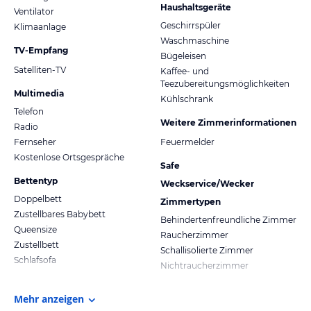
Haushaltsgeräte
Ventilator
Geschirrspüler
Klimaanlage
Waschmaschine
TV-Empfang
Bügeleisen
Satelliten-TV
Kaffee- und
Teezubereitungsmöglichkeiten
Multimedia
Kühlschrank
Telefon
Weitere Zimmerinformationen
Radio
Fernseher
Feuermelder
Kostenlose Ortsgespräche
Safe
Bettentyp
Weckservice/Wecker
Doppelbett
Zimmertypen
Zustellbares Babybett
Behindertenfreundliche Zimmer
Queensize
Raucherzimmer
Zustellbett
Schallisolierte Zimmer
Schlafsofa
Nichtraucherzimmer
Mehr anzeigen