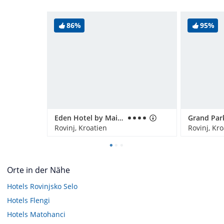
86%
95%
Eden Hotel by Maistra Collection
Rovinj, Kroatien
Rovinj, Kr
Orte in der Nähe
Hotels
Rovinjsko Selo
Hotels
Flengi
Hotels
Matohanci