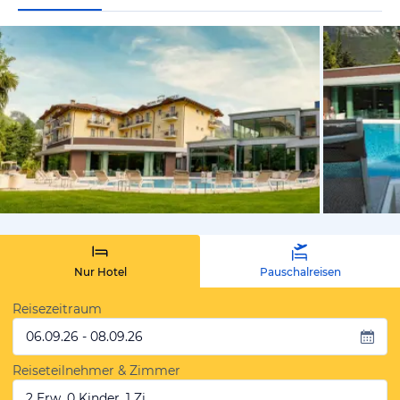
vom Hotelie
Nur Hotel
Pauschalreisen
Reisezeitraum
06.09.26 - 08.09.26
Reiseteilnehmer & Zimmer
2 Erw, 0 Kinder, 1 Zi.