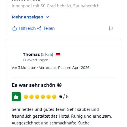
Innenpool mit 30 Grad beheizt, Saunabereich
ansprechend, Frühstücksraum und Speisesaal
Mehr anzeigen
modern und hochwertig ausgestattet
Hilfreich
Teilen
Thomas
(
51-55
)
1
Bewertungen
Vor 3 Monaten • Verreist als Paar im April 2026
Es war sehr schön 🤩
6
/ 6
Sehr nettes und gutes Team. Sehr sauber und
freundlich gestaltet das Hotel. Ruhig und erholsam.
Ausgezeichnet und schmackhafte Küche.