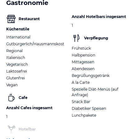
Gastronomie
Anzahl Hotelbars insgesamt
Restaurant
1
Küchenstile
International
Verpflegung
Gutbürgerlich/Hausmannskost
Frühstück
Regional
Halbpension
Italienisch
Mittagessen
Vegetarisch
Abendessen
Laktosefrei
Begrüßungsgetränk
Glutenfrei
A la Carte
Vegan
Spezielle Diät-Menüs (auf
Anfrage)
Cafe
Snack Bar
Anzahl Cafes insgesamt
Diabetiker Speisen
Lunchpakete
1
Hotelbar