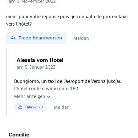
am
3. November 2022
merci pour votre réponse puis- je connaître le prix en taxis
vers l'hôtel?
Frage beantworten
Melden
Alessia
vom Hotel
am
5. Januar 2023
Buongiorno, un taxi de l'aeroport de Verona jusq'au
l'hotel coute environ euro 160.
Pour avoir les prix toujours actualisé, s'il vous plait de
Mehr anzeigen
nous contacter par courriel.
Melden
Hilfreich
0
Meilleures salutations
Concilie