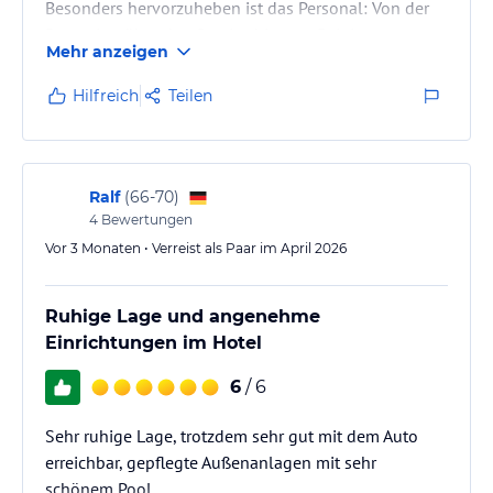
Besonders hervorzuheben ist das Personal: Von der
Rezeption über den Service bis zum Reinigungsteam
Mehr anzeigen
erlebten wir durchwegs Freundlichkeit und
Aufmerksamkeit. Einfach Klasse!
Hilfreich
Teilen
Die Halbpension hat uns überzeugt. Das Frühstück
war vielseitig, und beim Abendessen begeisterte die
Menüauswahl mit exzellent zubereiteten Gerichten.
Am Pool und auf der Liegewiese herrschte
Ralf
(
66-70
)
angenehme Ruhe – ideale…
4
Bewertungen
Vor 3 Monaten • Verreist als Paar im April 2026
Ruhige Lage und angenehme
Einrichtungen im Hotel
6
/ 6
Sehr ruhige Lage, trotzdem sehr gut mit dem Auto
erreichbar, gepflegte Außenanlagen mit sehr
schönem Pool,