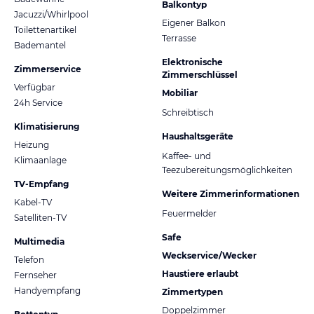
Balkontyp
Jacuzzi/Whirlpool
Eigener Balkon
Toilettenartikel
Terrasse
Bademantel
Elektronische
Zimmerservice
Zimmerschlüssel
Verfügbar
Mobiliar
24h Service
Schreibtisch
Klimatisierung
Haushaltsgeräte
Heizung
Kaffee- und
Klimaanlage
Teezubereitungsmöglichkeiten
TV-Empfang
Weitere Zimmerinformationen
Kabel-TV
Feuermelder
Satelliten-TV
Safe
Multimedia
Weckservice/Wecker
Telefon
Haustiere erlaubt
Fernseher
Handyempfang
Zimmertypen
Doppelzimmer