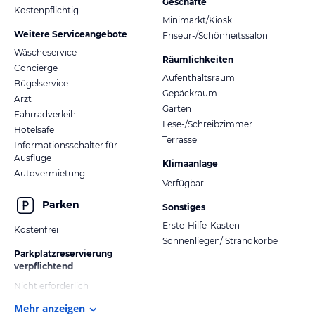
Geschäfte
Kostenpflichtig
Minimarkt/Kiosk
Weitere Serviceangebote
Friseur-/Schönheitssalon
Wäscheservice
Räumlichkeiten
Concierge
Aufenthaltsraum
Bügelservice
Gepäckraum
Arzt
Garten
Fahrradverleih
Lese-/Schreibzimmer
Hotelsafe
Terrasse
Informationsschalter für
Ausflüge
Klimaanlage
Autovermietung
Verfügbar
Parken
Sonstiges
Erste-Hilfe-Kasten
Kostenfrei
Sonnenliegen/ Strandkörbe
Parkplatzreservierung
verpflichtend
Nicht erforderlich
Mehr anzeigen