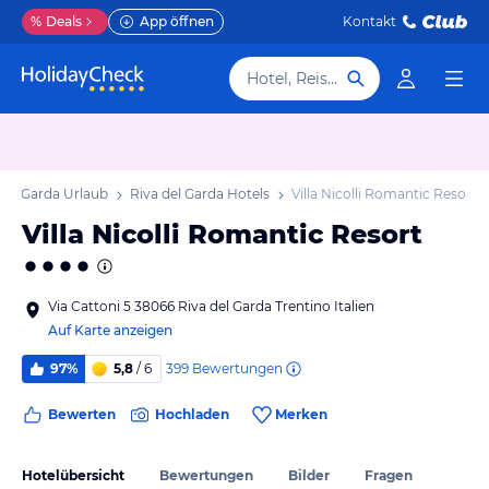
%
Deals
App öffnen
Kontakt
Hotel, Reiseziel
del Garda Urlaub
Riva del Garda Hotels
Villa Nicolli Romantic Resort
Villa Nicolli Romantic Resort
Via Cattoni 5 38066 Riva del Garda Trentino Italien
Auf Karte anzeigen
399
Bewertungen
97%
5,8
/ 6
Bewerten
Hochladen
Merken
Hotelübersicht
Bewertungen
Bilder
Fragen