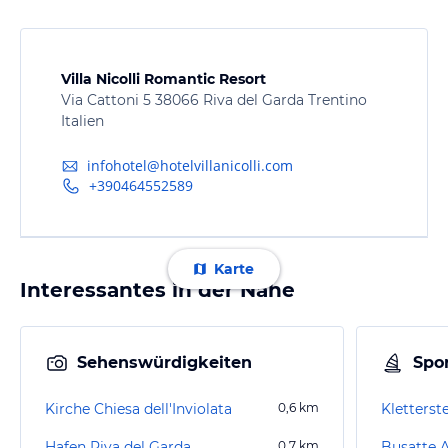
Villa Nicolli Romantic Resort
Via Cattoni 5 38066 Riva del Garda Trentino
Italien
infohotel@hotelvillanicolli.com
+390464552589
Karte
Interessantes in der Nähe
Sehenswürdigkeiten
Spor
Kirche Chiesa dell'Inviolata
0,6
km
Kletterst
Hafen Riva del Garda
0,7
km
Busatte 