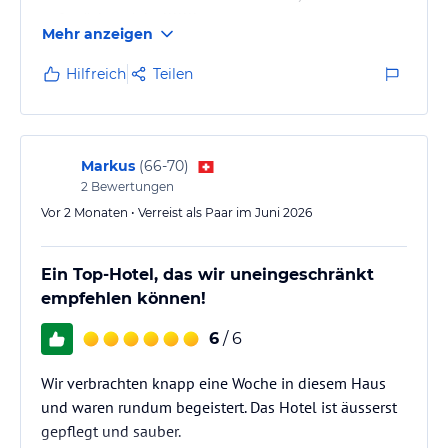
Wäscheservice sowie Bügelservice. Ihr Auto können Sie auf einem
aufs nächste Jahr !!!!!!!
der gebührenfreien Parkplätze abstellen oder in Tiefgarage.
Mehr anzeigen
Hinweis:
Allgemeine und unverbindliche
Hilfreich
Teilen
Hoteliers-/Veranstalter-/Kataloginformationen. Alle Angaben
ohne Gewähr und ohne Prüfung durch HolidayCheck. Bitte
lies vor der Buchung die verbindlichen
Angebotsdetails
des
jeweiligen Veranstalters.
Markus
(
66-70
)
2
Bewertungen
Vor 2 Monaten • Verreist als Paar im Juni 2026
Ein Top-Hotel, das wir uneingeschränkt
empfehlen können!
6
/ 6
Wir verbrachten knapp eine Woche in diesem Haus
und waren rundum begeistert. Das Hotel ist äusserst
gepflegt und sauber.