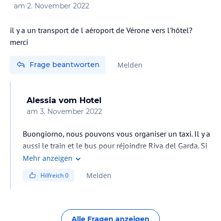
am
2. November 2022
il y a un transport de l aéroport de Vérone vers l'hôtel?
merci
Frage beantworten
Melden
Alessia
vom Hotel
am
3. November 2022
Buongiorno, nous pouvons vous organiser un taxi. Il y a
aussi le train et le bus pour réjoindre Riva del Garda. Si
vous avez besoin de plus d'information, s'il vous plait
Mehr anzeigen
contactez nous par courriel.
Melden
Hilfreich
0
Meilleures salutations
Alle Fragen anzeigen