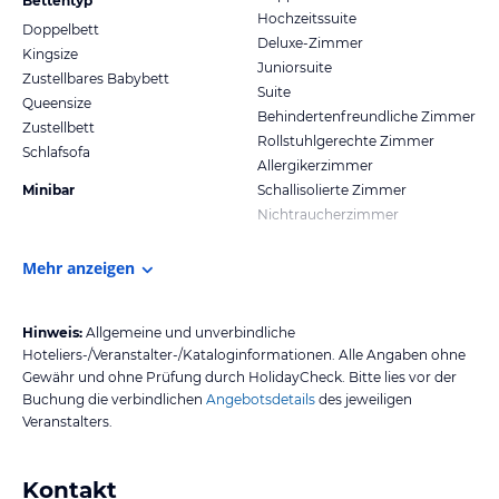
Bettentyp
Hochzeitssuite
Doppelbett
Deluxe-Zimmer
Kingsize
Juniorsuite
Zustellbares Babybett
Suite
Queensize
Behindertenfreundliche Zimmer
Zustellbett
Rollstuhlgerechte Zimmer
Schlafsofa
Allergikerzimmer
Minibar
Schallisolierte Zimmer
Nichtraucherzimmer
Mehr anzeigen
Hinweis:
Allgemeine und unverbindliche
Hoteliers-/Veranstalter-/Kataloginformationen. Alle Angaben ohne
Gewähr und ohne Prüfung durch HolidayCheck. Bitte lies vor der
Buchung die verbindlichen
Angebotsdetails
des jeweiligen
Veranstalters.
Kontakt