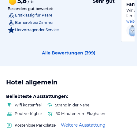
5,8
Sehr gut
/ 6
Fami
Besonders gut bewertet:
Wir w
Erstklassig für Paare
famil
weite
Barrierefreie Zimmer
Hervorragender Service
Alle Bewertungen (
399
)
Hotel allgemein
Beliebteste Ausstattungen:
Wifi kostenfrei
Strand in der Nähe
Pool verfügbar
50 Minuten zum Flughafen
Weitere Ausstattung
Kostenlose Parkplätze