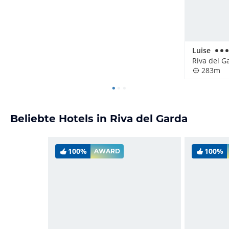
Luise
Riva del Ga
283m
Beliebte Hotels in Riva del Garda
100%
100%
AWARD