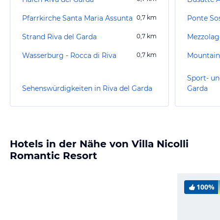
Pfarrkirche Santa Maria Assunta
0,7
km
Strand Riva del Garda
0,7
km
Mezzolag
Wasserburg - Rocca di Riva
0,7
km
Mountain
Sport- un
Sehenswürdigkeiten in Riva del Garda
Garda
Hotels in der Nähe von Villa Nicolli
Romantic Resort
100%