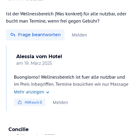
Ist der Wellnessbereich (Was konkret) für alle nutzbar, oder
bucht man Termine, wenn frei gegen Gebühr?
Frage beantworten
Melden
Alessia
vom Hotel
am
19. März 2025
Buongiorno! Wellnessbereich ist fuer alle nutzbar und
im Preis inbegriffen. Termine brauichen wir nur Massage
und Behandlungen. Grazie mille und BUONA GIORNATA
Mehr anzeigen
Melden
Hilfreich
0
Concilie