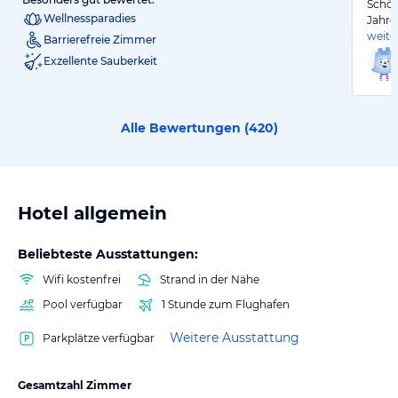
Schön
Wellnessparadies
Jahre
weite
Barrierefreie Zimmer
Exzellente Sauberkeit
Alle Bewertungen (
420
)
Hotel allgemein
Beliebteste Ausstattungen:
Wifi kostenfrei
Strand in der Nähe
Pool verfügbar
1 Stunde zum Flughafen
Weitere Ausstattung
Parkplätze verfügbar
Gesamtzahl Zimmer