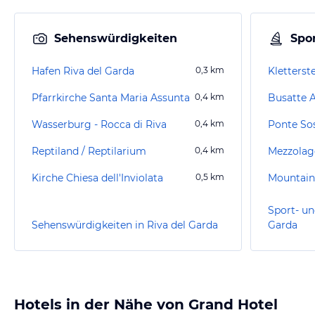
Sehenswürdigkeiten
Spor
Hafen Riva del Garda
0,3
km
Kletterst
Pfarrkirche Santa Maria Assunta
0,4
km
Busatte 
Wasserburg - Rocca di Riva
0,4
km
Reptiland / Reptilarium
0,4
km
Mezzolag
Kirche Chiesa dell'Inviolata
0,5
km
Mountain
Sport- un
Sehenswürdigkeiten in Riva del Garda
Garda
Hotels in der Nähe von Grand Hotel