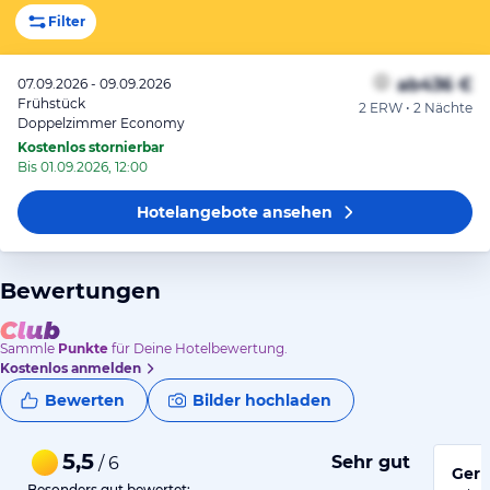
Filter
ab
436 €
07.09.2026 - 09.09.2026
Frühstück
2 ERW • 2 Nächte
Doppelzimmer Economy
Kostenlos stornierbar
Bis 01.09.2026, 12:00
Hotelangebote
ansehen
Bewertungen
Sammle
Punkte
für Deine Hotelbewertung.
Kostenlos anmelden
Bewerten
Bilder hochladen
5,5
Sehr gut
/ 6
Ger
Besonders gut bewertet: