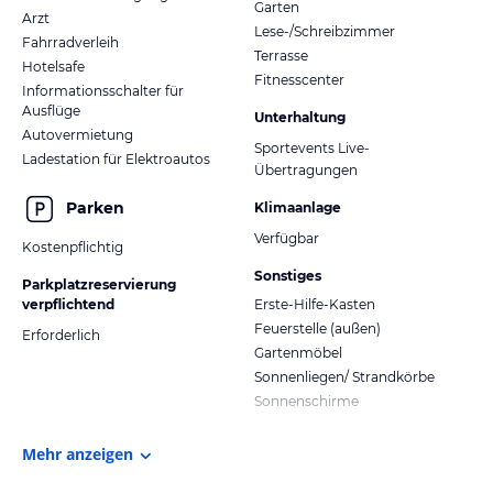
Garten
Arzt
Lese-/Schreibzimmer
Fahrradverleih
Terrasse
Hotelsafe
Fitnesscenter
Informationsschalter für
Ausflüge
Unterhaltung
Autovermietung
Sportevents Live-
Ladestation für Elektroautos
Übertragungen
Parken
Klimaanlage
Verfügbar
Kostenpflichtig
Sonstiges
Parkplatzreservierung
verpflichtend
Erste-Hilfe-Kasten
Feuerstelle (außen)
Erforderlich
Gartenmöbel
Sonnenliegen/ Strandkörbe
Sonnenschirme
Mehr anzeigen