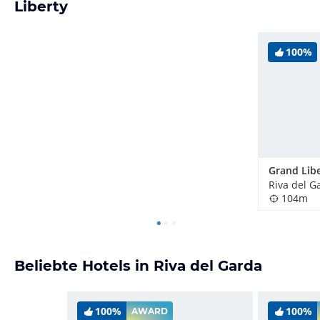
Liberty
100%
Grand Lib
Riva del Ga
104m
Beliebte Hotels in Riva del Garda
100%
100%
AWARD