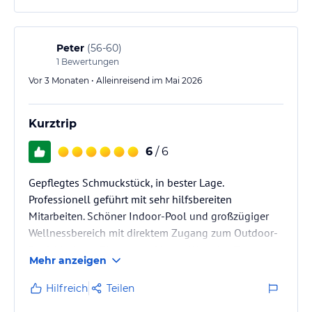
Peter
(
56-60
)
1
Bewertungen
Vor 3 Monaten • Alleinreisend im Mai 2026
Kurztrip
6
/ 6
Gepflegtes Schmuckstück, in bester Lage.
Professionell geführt mit sehr hilfsbereiten
Mitarbeiten. Schöner Indoor-Pool und großzügiger
Wellnessbereich mit direktem Zugang zum Outdoor-
Pool. Moderne Zimmer und kurze Wege ins Zentrum.
Mehr anzeigen
Ich persönlich freu mich auf den nächsten Aufenthalt.
Hilfreich
Teilen