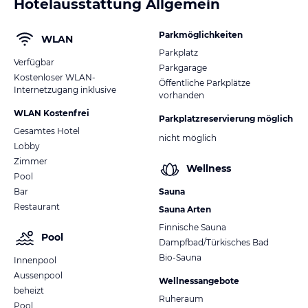
Hotelausstattung Allgemein
Parkmöglichkeiten
WLAN
Parkplatz
Verfügbar
Parkgarage
Kostenloser WLAN-
Öffentliche Parkplätze
Internetzugang inklusive
vorhanden
WLAN Kostenfrei
Parkplatzreservierung möglich
Gesamtes Hotel
nicht möglich
Lobby
Zimmer
Wellness
Pool
Bar
Sauna
Restaurant
Sauna Arten
Finnische Sauna
Pool
Dampfbad/Türkisches Bad
Bio-Sauna
Innenpool
Aussenpool
Wellnessangebote
beheizt
Ruheraum
Pool