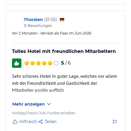
Das Personal ist sehr freundlich und mehrsprachig.
Das Frühstücksbuffet ist vielfältig. Es wird laufend…
Thorsten
(
51-55
)
15
Bewertungen
Vor 2 Monaten • Verreist als Paar im Juni 2026
Tolles Hotel mit freundlichen Mitarbeitern
5
/ 6
Sehr schönes Hotel in guter Lage, welches vor allem
mit der Freundlichkeit und Gastlichkeit der
Mitarbeiter positiv auffällt
Mehr anzeigen
HolidayCheck Club-Punkte erhalten
Hilfreich
Teilen