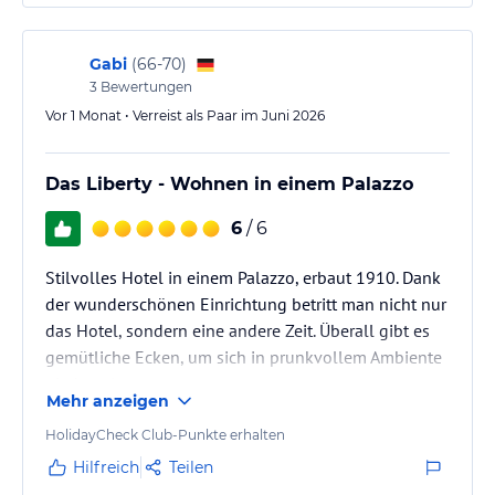
Gabi
(
66-70
)
3
Bewertungen
Vor 1 Monat • Verreist als Paar im Juni 2026
Das Liberty - Wohnen in einem Palazzo
6
/ 6
Stilvolles Hotel in einem Palazzo, erbaut 1910. Dank
der wunderschönen Einrichtung betritt man nicht nur
das Hotel, sondern eine andere Zeit. Überall gibt es
gemütliche Ecken, um sich in prunkvollem Ambiente
niederzulassen.
Mehr anzeigen
Die Zimmer, die wir bisher bewohnt haben, waren im
Gegensatz dazu modern eingerichtet, mit Technik auf
HolidayCheck Club-Punkte erhalten
hohem Niveau ausgestattet, stets sehr sauber bei
Hilfreich
Teilen
Ankunft und während des Aufenthaltes.