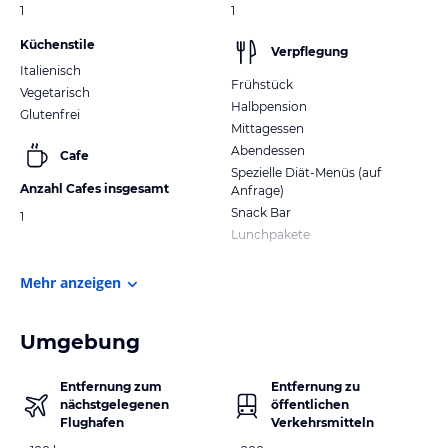
1
1
Küchenstile
Verpflegung
Italienisch
Frühstück
Vegetarisch
Halbpension
Glutenfrei
Mittagessen
Abendessen
Cafe
Spezielle Diät-Menüs (auf
Anzahl Cafes insgesamt
Anfrage)
Snack Bar
1
Lunchpakete
Mehr anzeigen
Umgebung
Entfernung zum
Entfernung zu
nächstgelegenen
öffentlichen
Flughafen
Verkehrsmitteln