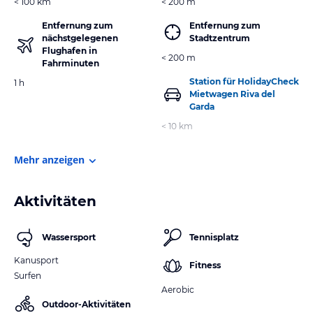
< 100 km
< 200 m
Entfernung zum
Entfernung zum
nächstgelegenen
Stadtzentrum
Flughafen in
< 200 m
Fahrminuten
Station für HolidayCheck
1 h
Mietwagen Riva del
Garda
< 10 km
Mehr anzeigen
Aktivitäten
Wassersport
Tennisplatz
Kanusport
Fitness
Surfen
Aerobic
Outdoor-Aktivitäten