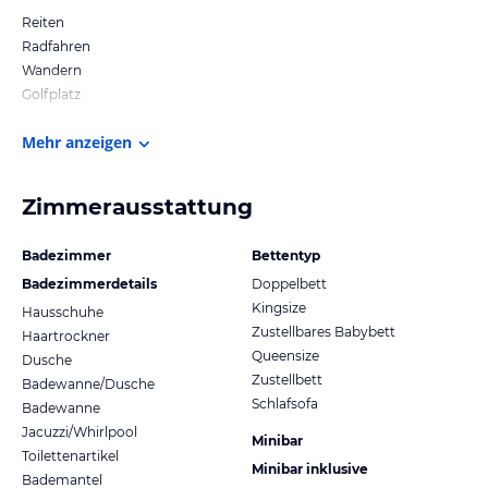
Reiten
Radfahren
Wandern
Golfplatz
Mehr anzeigen
Zimmerausstattung
Badezimmer
Bettentyp
Badezimmerdetails
Doppelbett
Kingsize
Hausschuhe
Zustellbares Babybett
Haartrockner
Queensize
Dusche
Zustellbett
Badewanne/Dusche
Schlafsofa
Badewanne
Jacuzzi/Whirlpool
Minibar
Toilettenartikel
Minibar inklusive
Bademantel