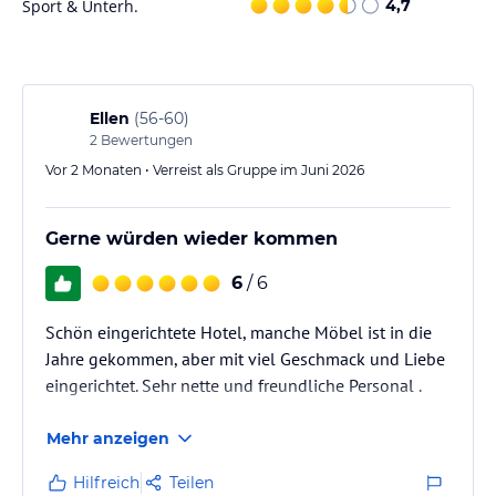
Sport & Unterh.
4,7
Animationsteam organisiert Unterhaltungsprogramme.
Hinweis:
Verfasst von HolidayCheck mit Hilfe von KI. Alle
Angaben ohne Gewähr. Bitte lies vor der Buchung die
verbindlichen
Angebotsdetails
des jeweiligen Veranstalters.
Ellen
(
56-60
)
2
Bewertungen
Vor 2 Monaten • Verreist als Gruppe im Juni 2026
Gerne würden wieder kommen
6
/ 6
Schön eingerichtete Hotel, manche Möbel ist in die
Jahre gekommen, aber mit viel Geschmack und Liebe
eingerichtet. Sehr nette und freundliche Personal .
Mehr anzeigen
Hilfreich
Teilen