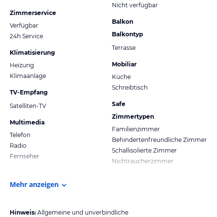
Nicht verfügbar
Zimmerservice
Balkon
Verfügbar
Balkontyp
24h Service
Terrasse
Klimatisierung
Mobiliar
Heizung
Klimaanlage
Küche
Schreibtisch
TV-Empfang
Safe
Satelliten-TV
Zimmertypen
Multimedia
Familienzimmer
Telefon
Behindertenfreundliche Zimmer
Radio
Schallisolierte Zimmer
Fernseher
Nichtraucherzimmer
Mehr anzeigen
Hinweis:
Allgemeine und unverbindliche