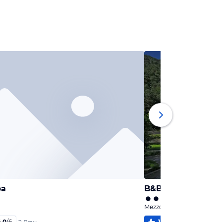
pa
B&B Ledro
Mezzolago, Trentino
4,0
/
6
100
%
6,0
/
6