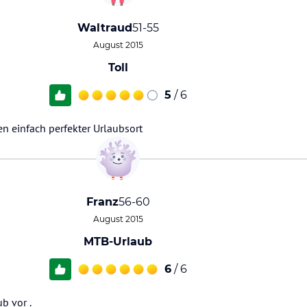
Waltraud
51-55
August 2015
Toll
5
/ 6
n einfach perfekter Urlaubsort
Franz
56-60
August 2015
MTB-Urlaub
6
/ 6
b vor .