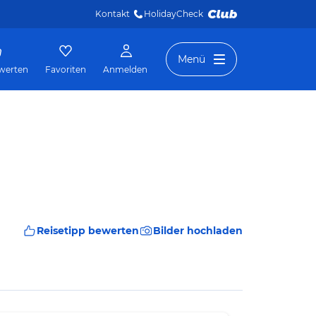
Kontakt
HolidayCheck 
Menü
werten
Favoriten
Anmelden
Reisetipp bewerten
Bilder hochladen