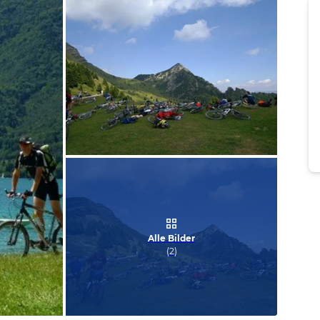
Bild melden
von Valle di Ledro
Alle Bilder
(
2
)