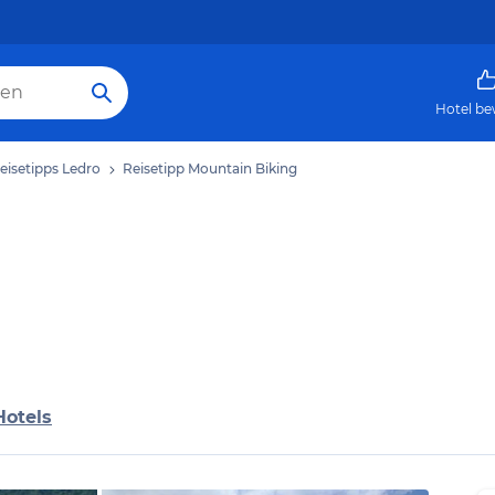
Hotel be
eisetipps Ledro
Reisetipp Mountain Biking
Hotels