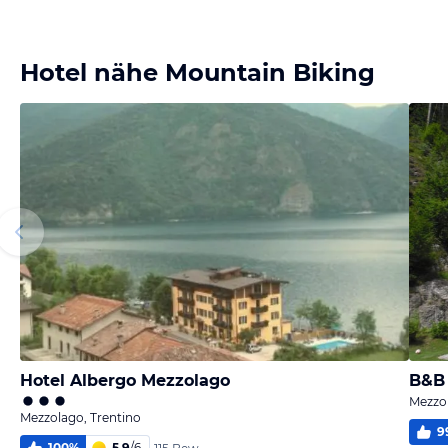
Bild melden
von Valle di Ledro
Hotel nähe Mountain Biking
Hotel Albergo Mezzolago
B&B 
Mezzol
Mezzolago, Trentino
9
100
%
5,9
/
6