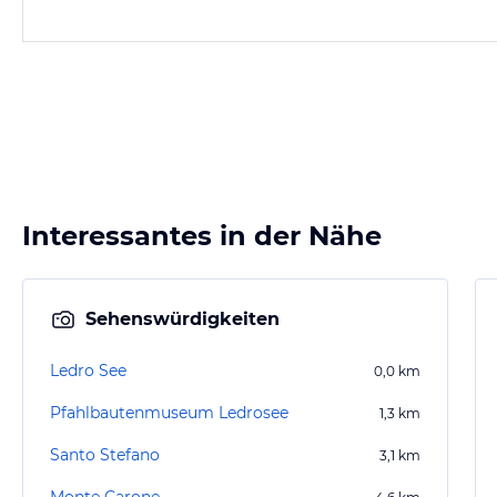
Interessantes in der Nähe
Sehenswürdigkeiten
Ledro See
0,0
km
Pfahlbautenmuseum Ledrosee
1,3
km
Santo Stefano
3,1
km