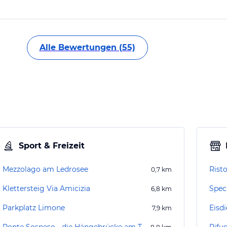
Alle Bewertungen (55)
Sport & Freizeit
Mezzolago am Ledrosee
Rist
0,7
km
Klettersteig Via Amicizia
Spec
6,8
km
Parkplatz Limone
Eisdi
7,9
km