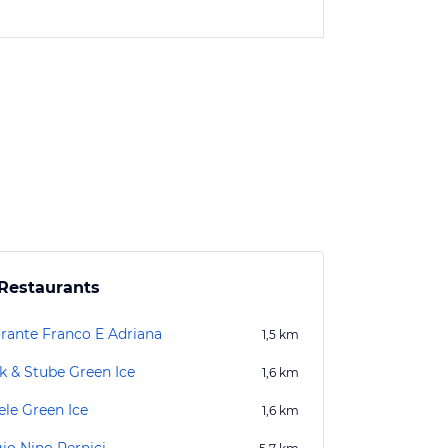
Restaurants
orante Franco E Adriana
1,5
km
k & Stube Green Ice
1,6
km
ele Green Ice
1,6
km