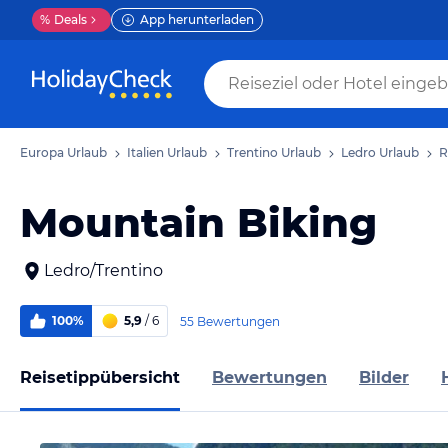
%
Deals
App herunterladen
Europa Urlaub
Italien Urlaub
Trentino Urlaub
Ledro Urlaub
R
Mountain Biking
Ledro/Trentino
100%
5,9
/ 6
55 Bewertungen
Reisetippübersicht
Bewertungen
Bilder