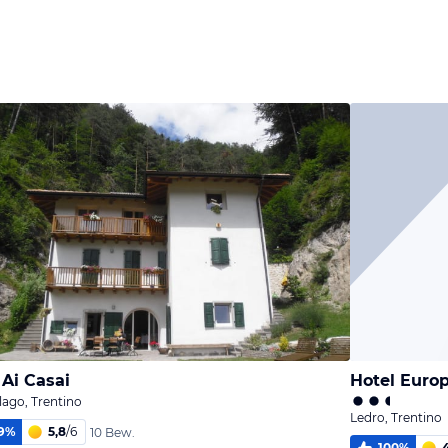
Ai Casai
Hotel Euro
ago, Trentino
Ledro, Trentino
9
%
5,8
/
6
10 Bew.
100
%