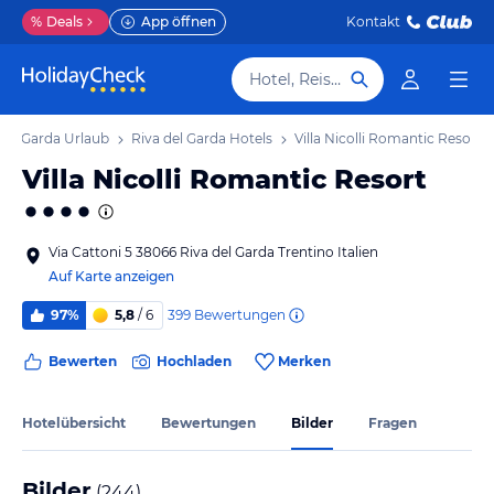
%
Deals
App öffnen
Kontakt
Hotel, Reiseziel
del Garda Urlaub
Riva del Garda Hotels
Villa Nicolli Romantic Resort
Villa Nicolli Romantic Resort
Via Cattoni 5 38066 Riva del Garda Trentino Italien
Auf Karte anzeigen
399
Bewertungen
97%
5,8
/ 6
Bewerten
Hochladen
Merken
Hotelübersicht
Bewertungen
Bilder
Fragen
Bilder
(
244
)