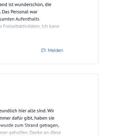
and ist wunderschön, die
. Das Personal war
esamten Aufenthalts
Freizeitaktivitäten. Ich kann
f Mauritius…
Melden
undlich hier alle sind. Wir
immer dafür gibt, haben sie
 wurde zum Strand getragen,
mer geholfen. Danke an diese