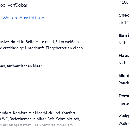
< 100
ool verfügbar
Chec
Weitere Ausstattung
ab 14
Barri
usive-Hotel in Belle Mare mit 1,5 km weißem
Nicht
 erstklassige Unterkunft. Eingebettet an einen
Haus
Nicht
hen, authentischen Meer
Nich
Rauch
Pers
Franz
omfort, Komfort mit Meerblick und Komfort
Ziel
 WC, Badezimmer, Minibar, Safe, Schminktisch,
Welln
 WLAN ausgestattet. Die Komfortzimmer am