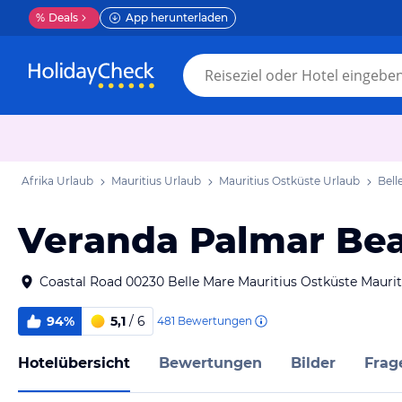
%
Deals
App herunterladen
Afrika Urlaub
Mauritius Urlaub
Mauritius Ostküste Urlaub
Bell
Veranda Palmar Bea
Coastal Road 00230 Belle Mare Mauritius Ostküste Maurit
94%
5,1
/ 6
481
Bewertungen
Hotelübersicht
Bewertungen
Bilder
Frag