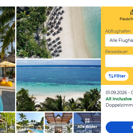
Pauscha
Abflughafen
Alle Flugh
Reisedauer
vom Hotelier, Februar 2025
Filter
01.09.2026 - 
All Inclusive
Doppelzimm
vom Hotelier, Februar 2025
Alle Bilder
(
1.148
)