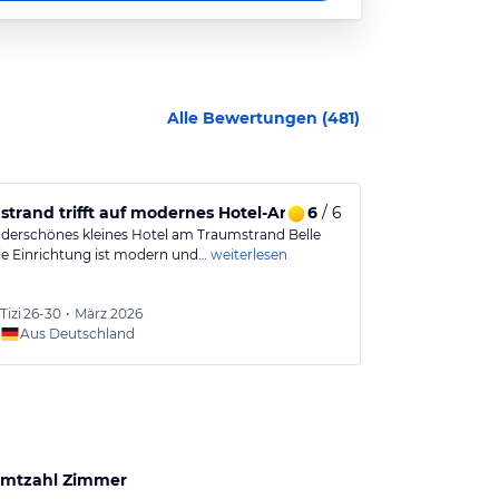
Alle Bewertungen (
481
)
blick
trand trifft auf modernes Hotel-Ambiente
6
/ 6
Ein erholsa
derschönes kleines Hotel am Traumstrand Belle
Das Veranda P
ie Einrichtung ist modern und…
weiterlesen
übertroffen. Di
Tizi
26-30
•
März 2026
Melvin
Aus Deutschland
mtzahl Zimmer