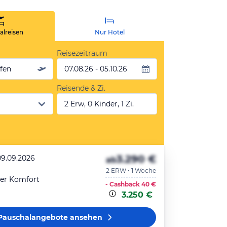
lreisen
Nur Hotel
Reisezeitraum
äfen
07.08.26 - 05.10.26
Reisende & Zi.
2 Erw, 0 Kinder, 1 Zi.
3.290 €
09.09.2026
ab
2 ERW • 1 Woche
er Komfort
- Cashback
40 €
3.250 €
Pauschalangebote
ansehen