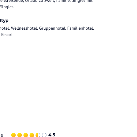
eitsreisende, Urlaub zu zweit, Familie, Singles mit
 Singles
ltyp
hotel, Wellnesshotel, Gruppenhotel, Familienhotel,
 Resort
ie
4,5