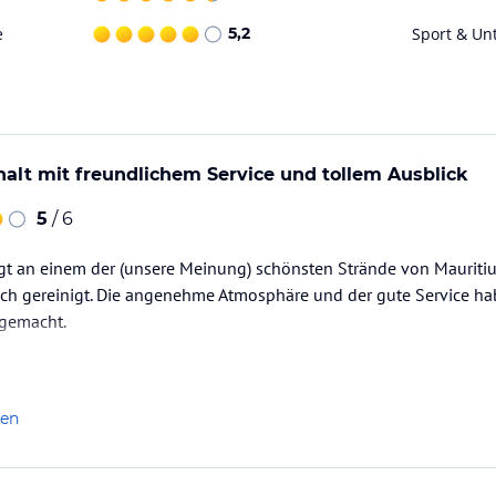
ataloginformationen. Alle Angaben ohne
e
5,2
Sport & Un
uchung die verbindlichen
Angebotsdetails
des
alt mit freundlichem Service und tollem Ausblick
5
/ 6
egt an einem der (unsere Meinung) schönsten Strände von Mauriti
ich gereinigt. Die angenehme Atmosphäre und der gute Service ha
gemacht.
len