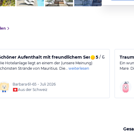
den
Schöner Aufenthalt mit freundlichem Service und tollem Aus
5
/ 6
Traums
Die Hotelanlage liegt an einem der (unsere Meinung)
Ein wun
schönsten Strände von Mauritius. Die…
weiterlesen
Mare. D
Barbara
61-65
•
Juli 2026
Aus der Schweiz
Gesa