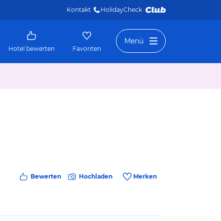
Kontakt
HolidayCheck 
Menü
Hotel bewerten
Favoriten
Bewerten
Hochladen
Merken