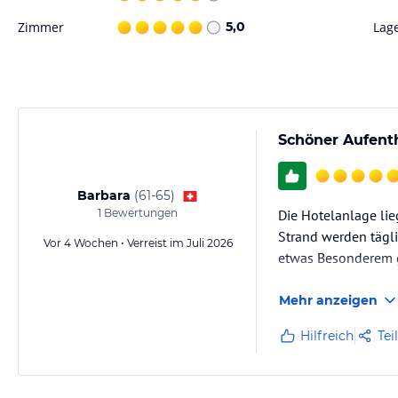
Hinweis:
Allgemeine und unverbindliche Hoteliers-/Veranstalter-/K
Zimmer
5,0
Lag
Gewähr und ohne Prüfung durch HolidayCheck. Bitte lies vor der B
jeweiligen Veranstalters.
Schöner Aufenth
Barbara
(
61-65
)
1
Bewertungen
Die Hotelanlage li
Strand werden tägl
Vor 4 Wochen • Verreist im Juli 2026
etwas Besonderem 
Mehr anzeigen
Hilfreich
Tei