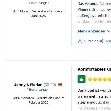
1
Bewertungen
Das Veranda Palmar 
Zimmer sind sauber
Vor 1 Monat • Verreist als Familie im
außergewöhnlich fr
Juni 2026
willkommen fühlten.
dieses Hotel jedem
Mehr anzeigen
Hilfreich
Tei
Komfortables un
Jenny & Florian
(
36-40
)
1
Bewertungen
Das Hotel ist wunder
waren mehr als zufr
Vor 6 Monaten • Verreist als Paar im
alles ermöglicht u
Februar 2026
ins Wasser und wie