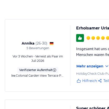
Erholsamer Url
Annika
(
26-30
)
5
Bewertungen
Insgesamt hat uns d
Menschen waren fre
Vor 3 Wochen • Verreist als Paar im
Juli 2026
Mehr anzeigen
Verifizierter Aufenthalt
HolidayCheck Club-Pu
Colonial Garden View Terrace PXY
Hilfreich
Tei
Super schöner 