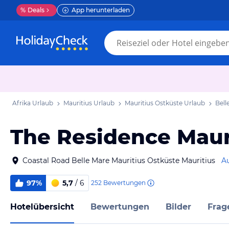
%
Deals
App herunterladen
Afrika Urlaub
Mauritius Urlaub
Mauritius Ostküste Urlaub
Bell
The Residence Maur
Coastal Road Belle Mare Mauritius Ostküste Mauritius
Au
97%
5,7
/ 6
252
Bewertungen
Hotelübersicht
Bewertungen
Bilder
Frag