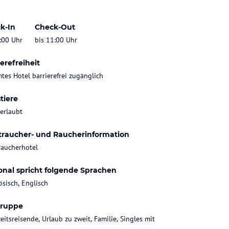
k-In
Check-Out
:00 Uhr
bis 11:00 Uhr
erefreiheit
tes Hotel barrierefrei zugänglich
tiere
 erlaubt
traucher- und Raucherinformation
raucherhotel
onal spricht folgende Sprachen
ösisch, Englisch
gruppe
eitsreisende, Urlaub zu zweit, Familie, Singles mit