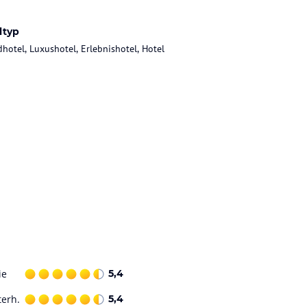
ltyp
dhotel, Luxushotel, Erlebnishotel, Hotel
ie
5,4
terh.
5,4