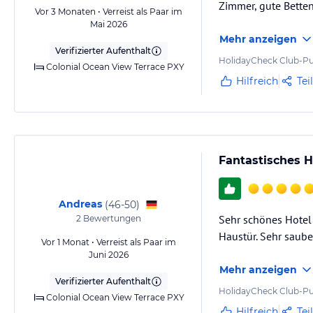
Zimmer, gute Betten
Vor 3 Monaten • Verreist als Paar im
Mai 2026
Mehr anzeigen
Verifizierter Aufenthalt
HolidayCheck Club-Pu
Colonial Ocean View Terrace PXY
Hilfreich
Tei
Fantastisches H
Andreas
(
46-50
)
Sehr schönes Hotel 
2
Bewertungen
Haustür. Sehr saub
Vor 1 Monat • Verreist als Paar im
Juni 2026
Mehr anzeigen
Verifizierter Aufenthalt
HolidayCheck Club-Pu
Colonial Ocean View Terrace PXY
Hilfreich
Tei