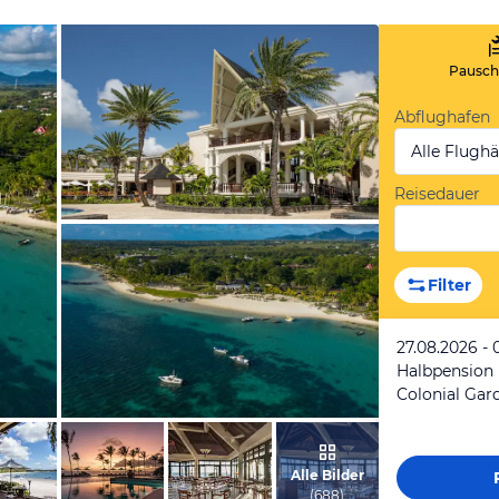
Pauscha
Abflughafen
Alle Flugh
Reisedauer
vom Hotelier, Januar 2014
Filter
27.08.2026 - 
Halbpension
Colonial Gar
vom Hotelier, Januar 2014
Alle Bilder
(
688
)