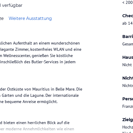
< 200
l verfügbar
Chec
ze
Weitere Ausstattung
ab 14
Barri
sslichen Aufenthalt an einem wunderschönen
Gesam
elegante Zimmer, kostenfreies WLAN und eine
m Wellnesscenter, genießen Sie köstliche
Haus
inschließlich des Butler-Services in jedem
Nicht
Nich
Nicht
er Ostküste von Mauritius in Belle Mare. Die
n Gärten und die Lagune. Der internationale
Pers
ne bequeme Anreise ermöglicht.
Franz
Ziel
 bieten einen herrlichen Blick auf die
Hochz
über moderne Annehmlichkeiten wie einen