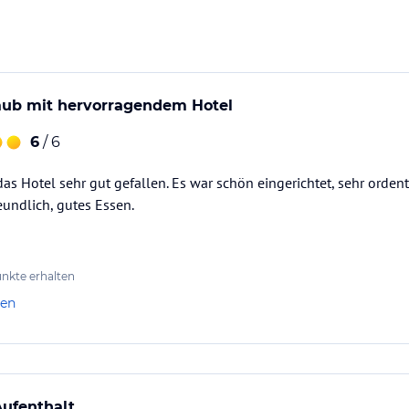
aub mit hervorragendem Hotel
6
/ 6
as Hotel sehr gut gefallen. Es war schön eingerichtet, sehr ordentl
undlich, gutes Essen.
nkte erhalten
len
Aufenthalt