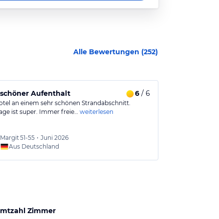
Alle Bewertungen (
252
)
schöner Aufenthalt
6
/ 6
Freundliche
Hotel an einem sehr schönen Strandabschnitt.
Schöne Hotelanl
age ist super. Immer freie…
weiterlesen
sauber und gep
Margit
51-55
•
Juni 2026
Jacque
Aus Deutschland
Aus
mtzahl Zimmer