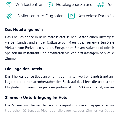
Wifi kostenfrei
Hoteleigener Strand
Poo
45 Minuten zum Flughafen
Kostenlose Parkplät
Das Hotel allgemein
Das The Residence in Belle Mare bietet seinen Gästen einen unverge
weißen Sandstrand an der Ostküste von Mauritius. Hier erwarten Sie 
Vielzahl von Freizeitaktivitäten. Entspannen Sie am Außenpool oder i
Speisen im Restaurant und profitieren Sie von erstklassigem Service, e
Zimmer.
Die Lage des Hotels
Das The Residence liegt an einem traumhaften weißen Sandstrand an d
Lage bietet einen atemberaubenden Blick auf das Meer, die tropische
Flughafen Sir Seewoosagur Ramgoolam ist nur 50 km entfernt, was ei
Zimmer / Unterbringung im Hotel
Die Zimmer im The Residence sind elegant und geräumig gestaltet und
tropischen Gärten, das Meer oder die Lagune. Jedes Zimmer verfügt 