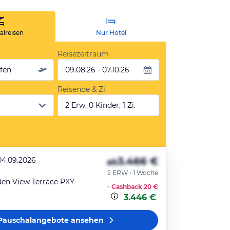
lreisen
Nur Hotel
Reisezeitraum
äfen
09.08.26 - 07.10.26
Reisende & Zi.
2 Erw, 0 Kinder, 1 Zi.
3.466 €
04.09.2026
ab
2 ERW • 1 Woche
den View Terrace PXY
- Cashback
20 €
3.446 €
Pauschalangebote
ansehen