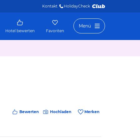
Kontakt
HolidayCheck 
Menü
Hotel bewerten
Favoriten
Bewerten
Hochladen
Merken