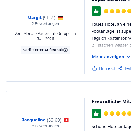
Margit
(
51-55
)
Tolles Hotel an ein
2
Bewertungen
Poolanlage ist supe
Vor 1 Monat • Verreist als Gruppe im
Täglich kostenlos W
Juni 2026
2 Flaschen Wasser 
Verifizierter Aufenthalt
Mehr anzeigen
Hilfreich
Tei
Freundliche Mi
Jacqueline
(
56-60
)
Schöne Hotelanlage,
6
Bewertungen