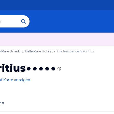
e Mare Urlaub
Belle Mare Hotels
The Residence Mauritius
itius
f Karte anzeigen
en