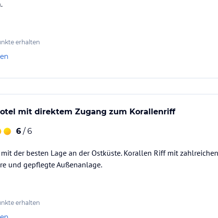
.
nkte erhalten
len
otel mit direktem Zugang zum Korallenriff
6
/ 6
mit der besten Lage an der Ostküste. Korallen Riff mit zahlreichen
ere und gepflegte Außenanlage.
nkte erhalten
len