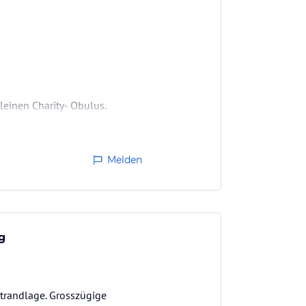
einen Charity- Obulus.
Melden
g
Strandlage. Grosszügige