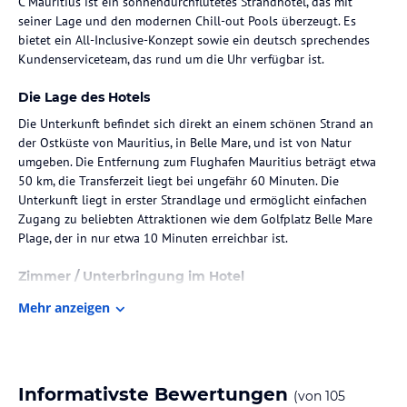
C Mauritius ist ein sonnendurchflutetes Strandhotel, das mit
seiner Lage und den modernen Chill-out Pools überzeugt. Es
bietet ein All-Inclusive-Konzept sowie ein deutsch sprechendes
Kundenserviceteam, das rund um die Uhr verfügbar ist.
Die Lage des Hotels
Die Unterkunft befindet sich direkt an einem schönen Strand an
der Ostküste von Mauritius, in Belle Mare, und ist von Natur
umgeben. Die Entfernung zum Flughafen Mauritius beträgt etwa
50 km, die Transferzeit liegt bei ungefähr 60 Minuten. Die
Unterkunft liegt in erster Strandlage und ermöglicht einfachen
Zugang zu beliebten Attraktionen wie dem Golfplatz Belle Mare
Plage, der in nur etwa 10 Minuten erreichbar ist.
Zimmer / Unterbringung im Hotel
Die Zimmer sind im boho-chic Dekor gestaltet und verfügen über
Mehr anzeigen
Annehmlichkeiten wie Klimaanlage, Safe, Kaffee- und
Teezubereitungsmöglichkeiten sowie eine Minibar, die im Rahmen
des All-inclusive-Angebots aufgefüllt wird. Es gibt verschiedene
Zimmertypen, darunter Deluxe und Prestige Zimmer mit Meerblick
Informativste Bewertungen
(von
105
oder eingeschränktem Meerblick, alle ausgestattet mit einem