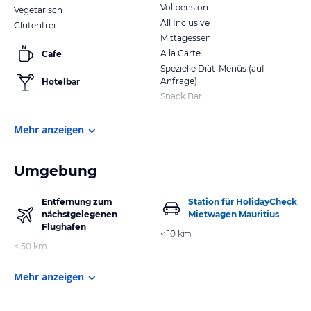
Vollpension
Vegetarisch
All Inclusive
Glutenfrei
Mittagessen
A la Carte
Cafe
Spezielle Diät-Menüs (auf
Anfrage)
Hotelbar
Snack Bar
Mehr anzeigen
Umgebung
Entfernung zum
Station für HolidayCheck
nächstgelegenen
Mietwagen Mauritius
Flughafen
< 10 km
< 50 km
Mehr anzeigen