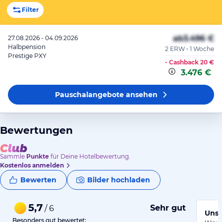
Filter
ab
3.496 €
27.08.2026 - 04.09.2026
Halbpension
2 ERW • 1 Woche
Prestige PXY
- Cashback
20 €
3.476 €
Pauschalangebote
ansehen
Bewertungen
Sammle
Punkte
für Deine Hotelbewertung.
Kostenlos anmelden
Bewerten
Bilder hochladen
5,7
Sehr gut
/ 6
Unse
Besonders gut bewertet: