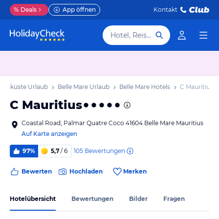
%
Deals
App öffnen
Kontakt
Hotel, Reiseziel
 Ostküste Urlaub
Belle Mare Urlaub
Belle Mare Hotels
C Mauritius
C Mauritius
Coastal Road, Palmar Quatre Coco 41604 Belle Mare Mauritius
Auf Karte anzeigen
105
Bewertungen
97%
5,7
/ 6
Bewerten
Hochladen
Merken
Hotelübersicht
Bewertungen
Bilder
Fragen