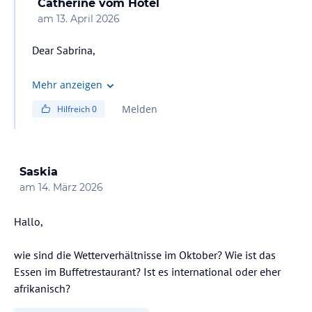
Catherine
vom Hotel
am
13. April 2026
Dear Sabrina,
Hello from C Mauritius!
Mehr anzeigen
Melden
Hilfreich
0
Our beaches are safe. But for your peace of mind, you
may have the beach shoes.
C U Soon!
Saskia
am
14. März 2026
The Citizens
Hallo,
wie sind die Wetterverhältnisse im Oktober? Wie ist das
Essen im Buffetrestaurant? Ist es international oder eher
afrikanisch?