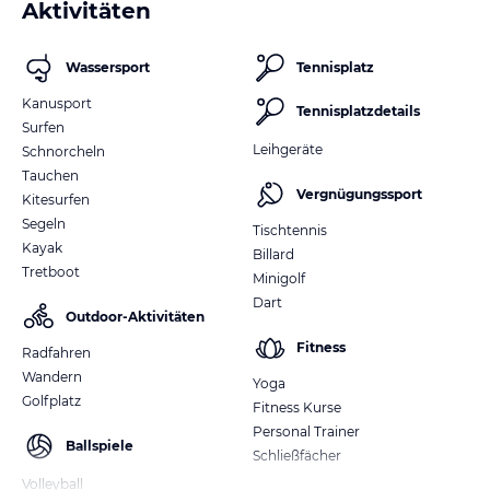
Aktivitäten
Wassersport
Tennisplatz
Kanusport
Tennisplatzdetails
Surfen
Leihgeräte
Schnorcheln
Tauchen
Vergnügungssport
Kitesurfen
Segeln
Tischtennis
Kayak
Billard
Tretboot
Minigolf
Dart
Outdoor-Aktivitäten
Fitness
Radfahren
Wandern
Yoga
Golfplatz
Fitness Kurse
Personal Trainer
Ballspiele
Schließfächer
Volleyball