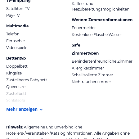
TV-Empfang
Kaffee- und
Satelliten-TV
Teezubereitungsmöglichkeiten
Pay-TV
Weitere Zimmerinformationen
Multimedia
Feuermelder
Telefon
Kostenlose Flasche Wasser
Fernseher
Safe
Videospiele
Zimmertypen
Bettentyp
Behindertenfreundliche Zimmer
Doppelbett
Allergikerzimmer
Kingsize
Schallisolierte Zimmer
Zustellbares Babybett
Nichtraucherzimmer
Queensize
Zustellbett
Schlafsofa
Mehr anzeigen
Hinweis:
Allgemeine und unverbindliche
Hoteliers-/Veranstalter-/Kataloginformationen. Alle Angaben ohne