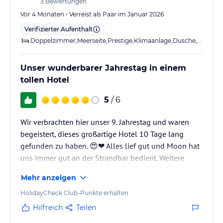
3
Bewertungen
Fitnessraum kann ebenfalls ohne zusätzliche Kosten genutzt
Vor 4 Monaten • Verreist als Paar im Januar 2026
werden.
Verifizierter Aufenthalt
Doppelzimmer,Meerseite,Prestige,Klimaanlage,Dusche,Balkon o. Ter
Hinweis:
Verfasst von HolidayCheck mit Hilfe von KI. Alle
Angaben ohne Gewähr. Bitte lies vor der Buchung die
verbindlichen
Angebotsdetails
des jeweiligen Veranstalters.
Unser wunderbarer Jahrestag in einem
tollen Hotel
5
/ 6
Wir verbrachten hier unser 9. Jahrestag und waren
begeistert, dieses großartige Hotel 10 Tage lang
gefunden zu haben. 😍❤️ Alles lief gut und Moon hat
uns immer gut an der Strandbar bedient. Weitere
Informationen in den Kategorien. 😉
Mehr anzeigen
HolidayCheck Club-Punkte erhalten
Hilfreich
Teilen