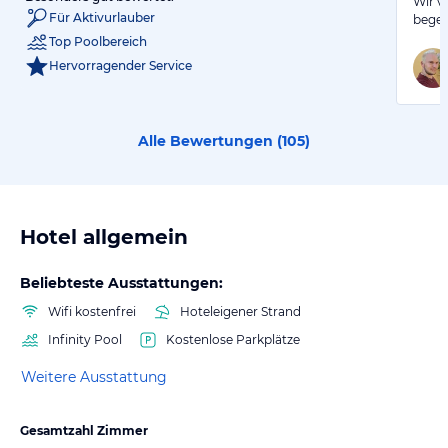
Wir v
Für Aktivurlauber
begei
Top Poolbereich
Hervorragender Service
Alle Bewertungen (
105
)
Hotel allgemein
Beliebteste Ausstattungen:
Wifi kostenfrei
Hoteleigener Strand
Infinity Pool
Kostenlose Parkplätze
Weitere Ausstattung
Gesamtzahl Zimmer