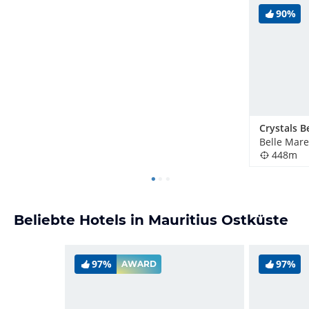
90%
Belle Mare
448m
Beliebte Hotels in Mauritius Ostküste
97%
97%
AWARD