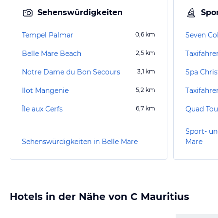
Sehenswürdigkeiten
Spor
Tempel Palmar
0,6
km
Seven Col
Belle Mare Beach
2,5
km
Notre Dame du Bon Secours
3,1
km
Spa Chris
Ilot Mangenie
5,2
km
Taxifahre
Île aux Cerfs
6,7
km
Quad Tou
Sport- un
Sehenswürdigkeiten in Belle Mare
Mare
Hotels in der Nähe von C Mauritius