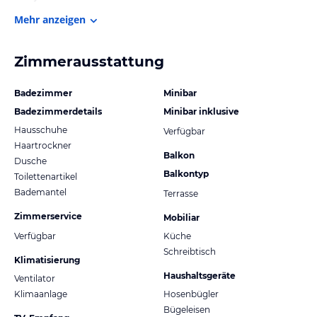
Mehr anzeigen
Zimmerausstattung
Badezimmer
Minibar
Badezimmerdetails
Minibar inklusive
Hausschuhe
Verfügbar
Haartrockner
Balkon
Dusche
Balkontyp
Toilettenartikel
Bademantel
Terrasse
Zimmerservice
Mobiliar
Verfügbar
Küche
Schreibtisch
Klimatisierung
Haushaltsgeräte
Ventilator
Klimaanlage
Hosenbügler
Bügeleisen