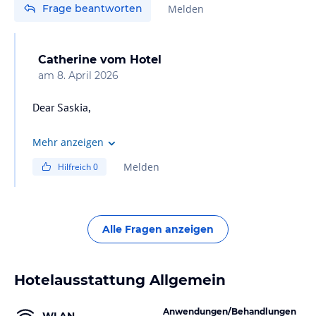
Frage beantworten
Melden
Catherine
vom Hotel
am
8. April 2026
Dear Saskia,
Hello from C Mauritius!
Mehr anzeigen
Melden
Hilfreich
0
October is the beginning of summer. But as C Mauritius
is on the east coast the weather can be windy sometime.
The food is international and sometime we propose
some Mauritian dishes.
Alle Fragen anzeigen
Looking forward to welcoming U at C!
Hotelausstattung Allgemein
The Citizens
Anwendungen/Behandlungen