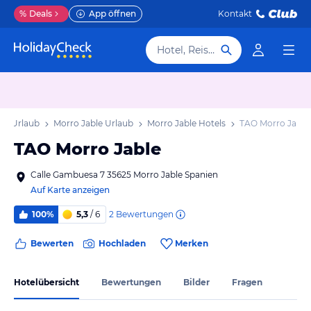
%
Deals
App öffnen
Kontakt
Hotel, Reiseziel
ra Urlaub
Morro Jable Urlaub
Morro Jable Hotels
TAO Morro Jable
TAO Morro Jable
Calle Gambuesa 7 35625 Morro Jable Spanien
Auf Karte anzeigen
2
Bewertungen
100%
5,3
/ 6
Bewerten
Hochladen
Merken
Hotelübersicht
Bewertungen
Bilder
Fragen