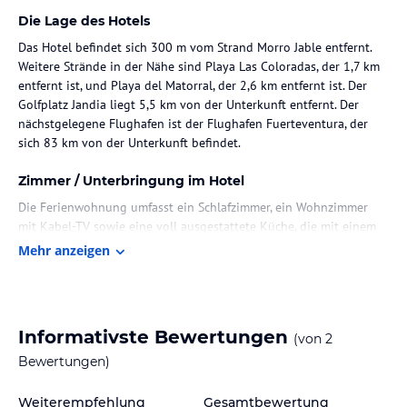
Die Lage des Hotels
Das Hotel befindet sich 300 m vom Strand Morro Jable entfernt.
Weitere Strände in der Nähe sind Playa Las Coloradas, der 1,7 km
entfernt ist, und Playa del Matorral, der 2,6 km entfernt ist. Der
Golfplatz Jandia liegt 5,5 km von der Unterkunft entfernt. Der
nächstgelegene Flughafen ist der Flughafen Fuerteventura, der
sich 83 km von der Unterkunft befindet.
Zimmer / Unterbringung im Hotel
Die Ferienwohnung umfasst ein Schlafzimmer, ein Wohnzimmer
mit Kabel-TV sowie eine voll ausgestattete Küche, die mit einem
Kühlschrank ausgestattet ist.
Mehr anzeigen
Hinweis:
Verfasst von HolidayCheck mit Hilfe von KI. Alle
Angaben ohne Gewähr. Bitte lies vor der Buchung die
verbindlichen
Angebotsdetails
des jeweiligen Veranstalters.
Informativste Bewertungen
(von
2
Bewertungen)
Weiterempfehlung
Gesamtbewertung