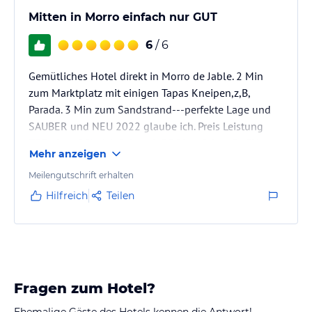
Mitten in Morro einfach nur GUT
6
/ 6
Gemütliches Hotel direkt in Morro de Jable. 2 Min
zum Marktplatz mit einigen Tapas Kneipen,z,B,
Parada. 3 Min zum Sandstrand---perfekte Lage und
SAUBER und NEU 2022 glaube ich. Preis Leistung
TOP ohne SChnick Schnack POOL auf dem DACH
Mehr anzeigen
gerne wieder.
Meilengutschrift erhalten
Hilfreich
Teilen
Fragen zum Hotel?
Ehemalige Gäste des Hotels kennen die Antwort!