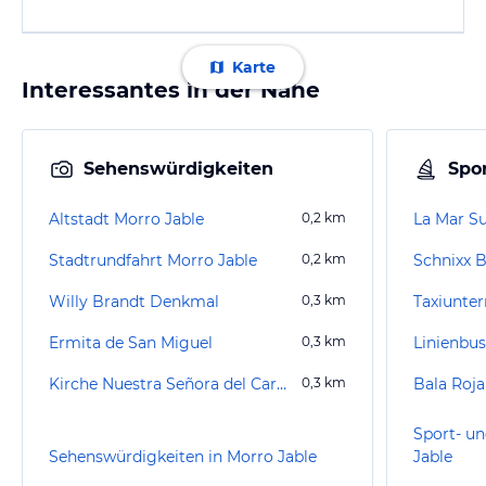
Karte
Interessantes in der Nähe
Sehenswürdigkeiten
Spor
Altstadt Morro Jable
0,2
km
La Mar Su
Stadtrundfahrt Morro Jable
0,2
km
Willy Brandt Denkmal
0,3
km
Taxiunte
Ermita de San Miguel
0,3
km
Kirche Nuestra Señora del Carmen
0,3
km
Bala Roja
Sport- un
Sehenswürdigkeiten in Morro Jable
Jable