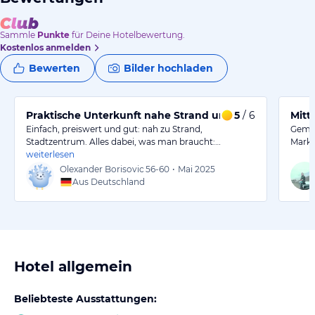
Sammle
Punkte
für Deine Hotelbewertung.
Kostenlos anmelden
Bewerten
Bilder hochladen
Praktische Unterkunft nahe Strand und Stadtzentrum
5
/ 6
Einfach, preiswert und gut: nah zu Strand,
Gemüt
Stadtzentrum. Alles dabei, was man braucht:…
Markt
weiterlesen
Olexander Borisovic
56-60
•
Mai 2025
Aus Deutschland
Hotel allgemein
Beliebteste Ausstattungen: