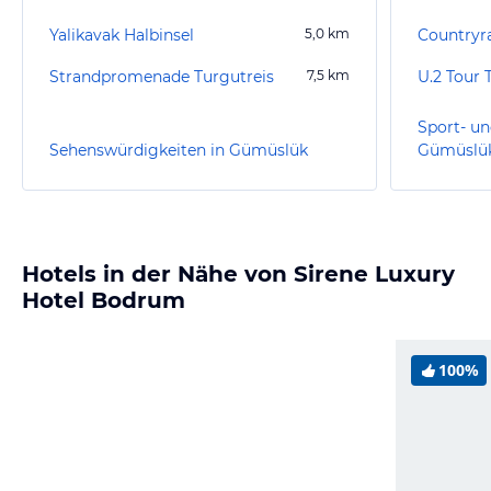
Yalikavak Halbinsel
5,0
km
Countryr
Strandpromenade Turgutreis
7,5
km
Sport- un
Sehenswürdigkeiten in Gümüslük
Gümüslü
Hotels in der Nähe von Sirene Luxury
Hotel Bodrum
100%