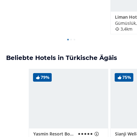
Gümüslük,
3,4km
Beliebte Hotels in Türkische Ägäis
79%
75%
Yasmin Resort Bodrum