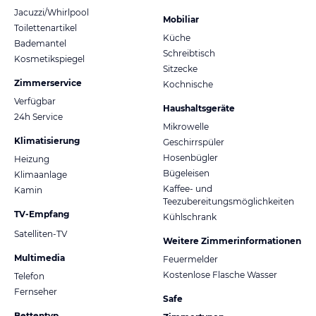
Jacuzzi/Whirlpool
Mobiliar
Toilettenartikel
Küche
Bademantel
Schreibtisch
Kosmetikspiegel
Sitzecke
Zimmerservice
Kochnische
Verfügbar
Haushaltsgeräte
24h Service
Mikrowelle
Klimatisierung
Geschirrspüler
Hosenbügler
Heizung
Bügeleisen
Klimaanlage
Kaffee- und
Kamin
Teezubereitungsmöglichkeiten
TV-Empfang
Kühlschrank
Satelliten-TV
Weitere Zimmerinformationen
Multimedia
Feuermelder
Kostenlose Flasche Wasser
Telefon
Fernseher
Safe
Bettentyp