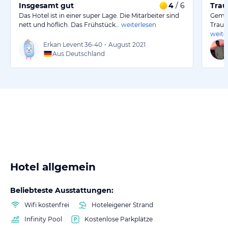
Insgesamt gut
4
/ 6
Trau
Das Hotel ist in einer super Lage. Die Mitarbeiter sind
Gemei
nett und höflich. Das Frühstück…
weiterlesen
Traum
weite
Erkan Levent
36-40
•
August 2021
Aus Deutschland
Hotel allgemein
Beliebteste Ausstattungen:
Wifi kostenfrei
Hoteleigener Strand
Infinity Pool
Kostenlose Parkplätze