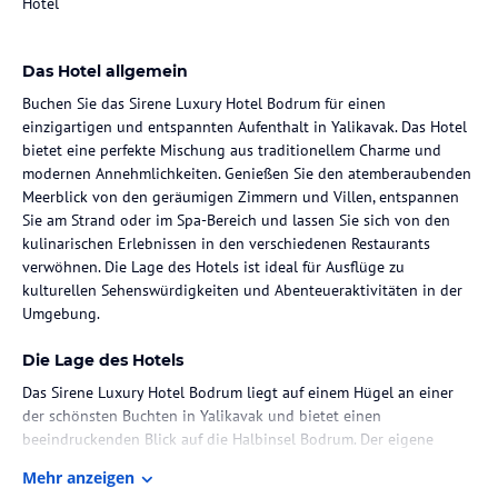
Hotel
Das Hotel allgemein
Buchen Sie das Sirene Luxury Hotel Bodrum für einen
einzigartigen und entspannten Aufenthalt in Yalikavak. Das Hotel
bietet eine perfekte Mischung aus traditionellem Charme und
modernen Annehmlichkeiten. Genießen Sie den atemberaubenden
Meerblick von den geräumigen Zimmern und Villen, entspannen
Sie am Strand oder im Spa-Bereich und lassen Sie sich von den
kulinarischen Erlebnissen in den verschiedenen Restaurants
verwöhnen. Die Lage des Hotels ist ideal für Ausflüge zu
kulturellen Sehenswürdigkeiten und Abenteueraktivitäten in der
Umgebung.
Die Lage des Hotels
Das Sirene Luxury Hotel Bodrum liegt auf einem Hügel an einer
der schönsten Buchten in Yalikavak und bietet einen
beeindruckenden Blick auf die Halbinsel Bodrum. Der eigene
weiße Sandstrand und die Anlegestelle für Boote sorgen für ein
Mehr anzeigen
besonderes Urlaubserlebnis. In der Nähe können Sie die Burg von