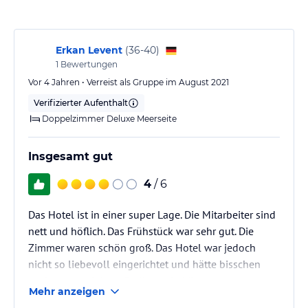
Sport und Unterhaltung
Das Sirene Luxury Hotel Bodrum bietet eine Vielzahl von
Erkan Levent
(
36-40
)
Freizeitaktivitäten für seine Gäste. Entspannen Sie am Innen- oder
1
Bewertungen
Außenpool, darunter ein Infinity-Pool, oder genießen Sie eine
Vor 4 Jahren • Verreist als Gruppe im August 2021
Massage im modernen Spa-Bereich. Ein Kinderclub und ein
Verifizierter Aufenthalt
Buggyservice stehen ebenfalls zur Verfügung. In der Umgebung
des Hotels können Sie kulturelle Sehenswürdigkeiten entdecken
Doppelzimmer Deluxe Meerseite
oder Abenteueraktivitäten wie Tauchen und Segeln ausüben.
Insgesamt gut
Hinweis:
Verfasst von HolidayCheck mit Hilfe von KI. Alle
Angaben ohne Gewähr. Bitte lies vor der Buchung die
4
/ 6
verbindlichen
Angebotsdetails
des jeweiligen Veranstalters.
Das Hotel ist in einer super Lage. Die Mitarbeiter sind
nett und höflich. Das Frühstück war sehr gut. Die
Zimmer waren schön groß. Das Hotel war jedoch
nicht so liebevoll eingerichtet und hätte bisschen
sauberer an einigen Stellen sein können.
Mehr anzeigen