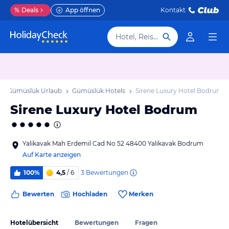
%
Deals
App öffnen
Kontakt
Hotel, Reiseziel
Gümüslük Urlaub
Gümüslük Hotels
Sirene Luxury Hotel Bodrum
Sirene Luxury Hotel Bodrum
Yalikavak Mah Erdemil Cad No 52 48400 Yalikavak Bodrum
Auf Karte anzeigen
3
Bewertungen
100%
4,5
/ 6
Bewerten
Hochladen
Merken
Hotelübersicht
Bewertungen
Fragen