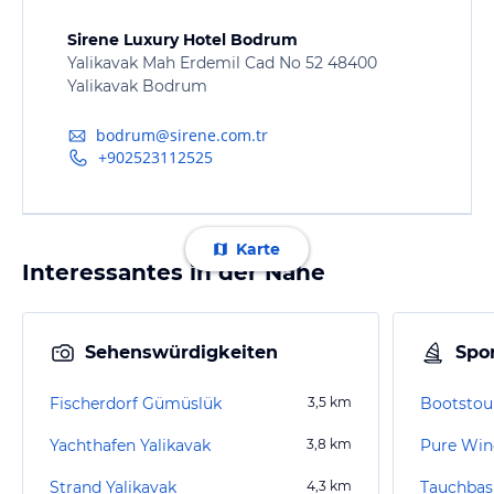
Sirene Luxury Hotel Bodrum
Yalikavak Mah Erdemil Cad No 52 48400
Yalikavak Bodrum
bodrum@sirene.com.tr
+902523112525
Karte
Interessantes in der Nähe
Sehenswürdigkeiten
Spor
Fischerdorf Gümüslük
3,5
km
Bootstour
Yachthafen Yalikavak
3,8
km
Pure Win
Strand Yalikavak
4,3
km
Tauchbas