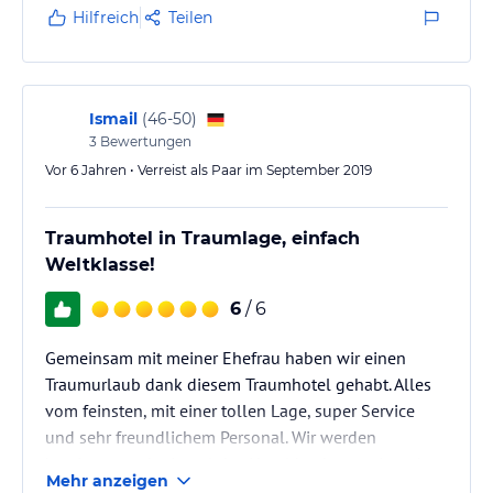
Hilfreich
Teilen
Ismail
(
46-50
)
3
Bewertungen
Vor 6 Jahren • Verreist als Paar im September 2019
Traumhotel in Traumlage, einfach
Weltklasse!
6
/ 6
Gemeinsam mit meiner Ehefrau haben wir einen
Traumurlaub dank diesem Traumhotel gehabt. Alles
vom feinsten, mit einer tollen Lage, super Service
und sehr freundlichem Personal. Wir werden
bestimmt noch einmal das Hotel buchen. es ist sehr
Mehr anzeigen
zu empfehlen.