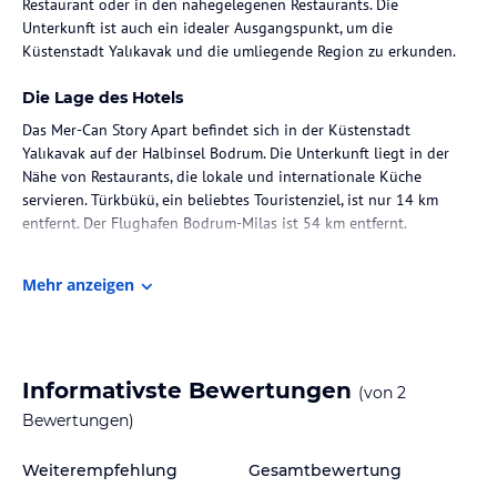
Restaurant oder in den nahegelegenen Restaurants. Die
Unterkunft ist auch ein idealer Ausgangspunkt, um die
Küstenstadt Yalıkavak und die umliegende Region zu erkunden.
Die Lage des Hotels
Das Mer-Can Story Apart befindet sich in der Küstenstadt
Yalıkavak auf der Halbinsel Bodrum. Die Unterkunft liegt in der
Nähe von Restaurants, die lokale und internationale Küche
servieren. Türkbükü, ein beliebtes Touristenziel, ist nur 14 km
entfernt. Der Flughafen Bodrum-Milas ist 54 km entfernt.
Zimmer / Unterbringung im Hotel
Mehr anzeigen
Die Apartments und Villen im Mer-Can Story Apart sind geräumig
und bieten kostenfreies WLAN sowie einen eigenen Balkon. Jede
Unterkunft verfügt über einen Flachbild-TV und eine voll
ausgestattete Küche mit einem Kühlschrank und einem Herd. Die
Informativste Bewertungen
(von
2
klimatisierten Unterkünfte sorgen für einen angenehmen
Aufenthalt. Die Villen bieten zusätzlich einen Geschirrspüler und
Bewertungen)
eine Waschmaschine sowie einen eigenen Garten.
Weiterempfehlung
Gesamtbewertung
Gastronomie im Hotel