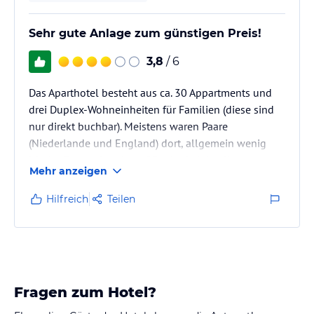
Sehr gute Anlage zum günstigen Preis!
3,8
/ 6
Das Aparthotel besteht aus ca. 30 Appartments und
drei Duplex-Wohneinheiten für Familien (diese sind
nur direkt buchbar). Meistens waren Paare
(Niederlande und England) dort, allgemein wenig
Kinder. Es wurde sehr auf Sauberkeit in allen
Mehr anzeigen
Bereichen geachtet. Wifi war selbstverständlich
kostenlos und funktionierte perfekt. Das türkische
Hilfreich
Teilen
Frühstück hatten wir mitgebucht, separat kostete es
11 TL.
Über türkische Hotels mit wenig Sternen wird oft in
den Medien berichtet (verdreckte Zimmer, schlimmer
Fragen zum Hotel?
Allgemeinzustand…