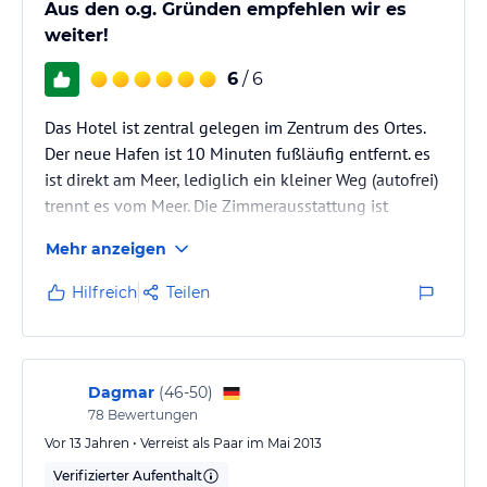
Aus den o.g. Gründen empfehlen wir es
weiter!
6
/ 6
Das Hotel ist zentral gelegen im Zentrum des Ortes.
Der neue Hafen ist 10 Minuten fußläufig entfernt. es
ist direkt am Meer, lediglich ein kleiner Weg (autofrei)
trennt es vom Meer. Die Zimmerausstattung ist
hervorragend und es ist sehr sauber. Das Personal
Mehr anzeigen
sowie die Leitung sind unglaublich nett,
zuvorkommend und jederzeit ansprechbar.
Hilfreich
Teilen
Dagmar
(
46-50
)
78
Bewertungen
Vor 13 Jahren • Verreist als Paar im Mai 2013
Verifizierter Aufenthalt