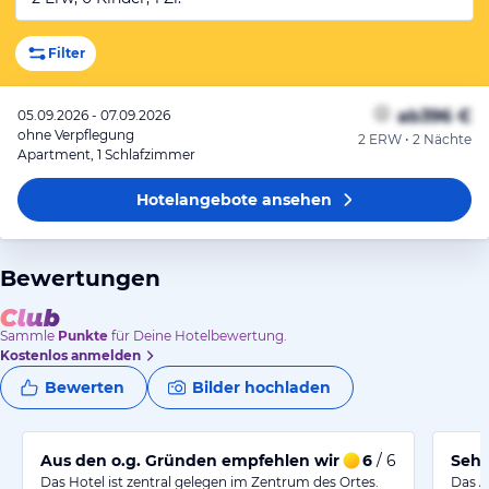
Filter
ab
396 €
05.09.2026 - 07.09.2026
ohne Verpflegung
2 ERW • 2 Nächte
Apartment, 1 Schlafzimmer
Hotelangebote
ansehen
Bewertungen
Sammle
Punkte
für Deine Hotelbewertung.
Kostenlos anmelden
Bewerten
Bilder hochladen
Aus den o.g. Gründen empfehlen wir es weiter!
6
/ 6
Sehr
Das Hotel ist zentral gelegen im Zentrum des Ortes.
Das A