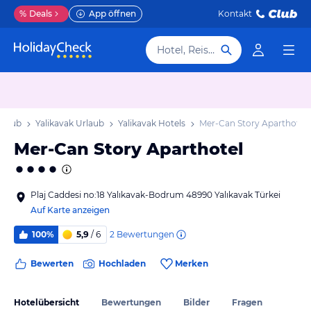
%
Deals
App öffnen
Kontakt
Hotel, Reiseziel
rlaub
Yalikavak Urlaub
Yalikavak Hotels
Mer-Can Story Aparthotel
Mer-Can Story Aparthotel
Plaj Caddesi no:18 Yalıkavak-Bodrum 48990 Yalıkavak Türkei
Auf Karte anzeigen
2
Bewertungen
100%
5,9
/ 6
Bewerten
Hochladen
Merken
Hotelübersicht
Bewertungen
Bilder
Fragen