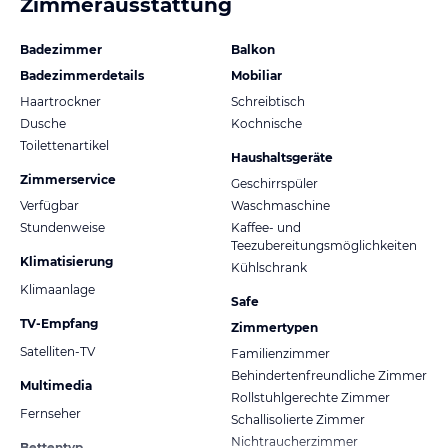
Zimmerausstattung
Badezimmer
Balkon
Badezimmerdetails
Mobiliar
Haartrockner
Schreibtisch
Dusche
Kochnische
Toilettenartikel
Haushaltsgeräte
Zimmerservice
Geschirrspüler
Verfügbar
Waschmaschine
Stundenweise
Kaffee- und
Teezubereitungsmöglichkeiten
Klimatisierung
Kühlschrank
Klimaanlage
Safe
TV-Empfang
Zimmertypen
Satelliten-TV
Familienzimmer
Behindertenfreundliche Zimmer
Multimedia
Rollstuhlgerechte Zimmer
Fernseher
Schallisolierte Zimmer
Nichtraucherzimmer
Bettentyp