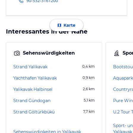
90-532-3161200
Karte
Interessantes in der Nähe
Sehenswürdigkeiten
Spor
Strand Yalikavak
0,4
km
Bootstour
Yachthafen Yalikavak
0,9
km
Aquapar
Yalikavak Halbinsel
2,6
km
Countryr
Strand Gündogan
5,1
km
Pure Win
Strand Göltürkbükü
7,7
km
Sport- un
Sehenswürdigkeiten in Yalikavak
Yalikavak