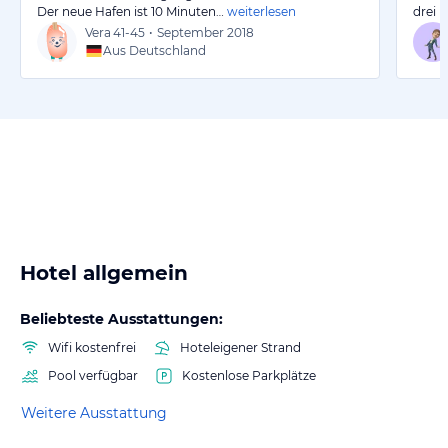
Der neue Hafen ist 10 Minuten…
weiterlesen
drei 
Vera
41-45
•
September 2018
Aus Deutschland
Hotel allgemein
Beliebteste Ausstattungen:
Wifi kostenfrei
Hoteleigener Strand
Pool verfügbar
Kostenlose Parkplätze
Weitere Ausstattung