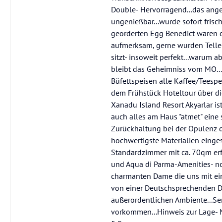
Double- Hervorragend...das angeb
ungenießbar...wurde sofort frisc
georderten Egg Benedict waren 
aufmerksam, gerne wurden Telle
sitzt- insoweit perfekt...warum 
bleibt das Geheimniss vom MO..
Büfettspeisen alle Kaffee/Teespe
dem Frühstück Hoteltour über di
Xanadu Island Resort Akyarlar ist 
auch alles am Haus "atmet" eine 
Zurückhaltung bei der Opulenz di
hochwertigste Materialien eingese
Standardzimmer mit ca. 70qm erf
und Aqua di Parma-Amenities- no
charmanten Dame die uns mit ein
von einer Deutschsprechenden Da
außerordentlichen Ambiente...Se
vorkommen...Hinweis zur Lage- M