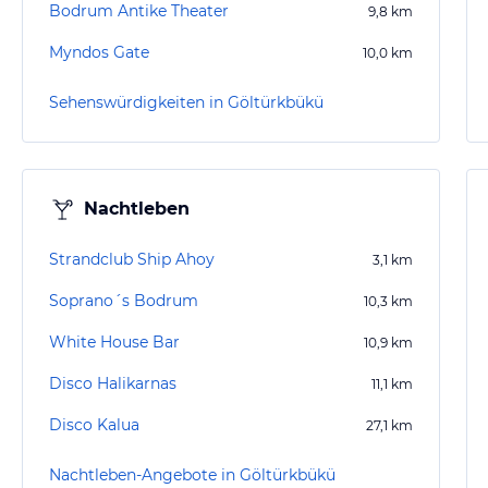
Bodrum Antike Theater
9,8
km
Myndos Gate
10,0
km
Sehenswürdigkeiten in Göltürkbükü
Nachtleben
Strandclub Ship Ahoy
3,1
km
Soprano´s Bodrum
10,3
km
White House Bar
10,9
km
Disco Halikarnas
11,1
km
Disco Kalua
27,1
km
Nachtleben-Angebote in Göltürkbükü