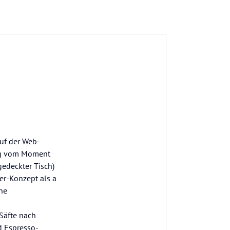
auf der Web-
ung vom Moment
gedeckter Tisch)
ter-Konzept als a
ne
 Säfte nach
d Espresso-