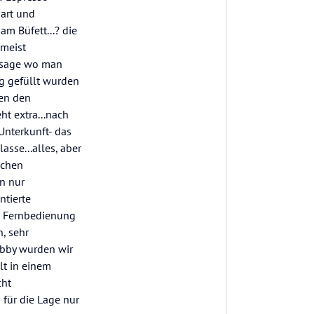
hart und
am Büfett...? die
umeist
Ansage wo man
ng gefüllt wurden
ben den
ht extra...nach
Unterkunft- das
asse...alles, aber
ichen
n nur
ntierte
r Fernbedienung
, sehr
obby wurden wir
lt in einem
cht
 für die Lage nur