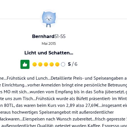
Bernhard
51-55
Mai 2015
Licht und Schatten...
5
/ 6
e...Frühstück und Lunch...Detaillierte Preis- und Speiseangaben 
e Einrichtung...vorher Anmelden bringt eine persönliche Betreu
s MO mit sich...wurden vom Empfang bis in das Sofra (übersetzt. 
ete uns zum Tisch...Frühstück wurde als Büfett präsentiert- im Win
von 80TL, das waren beim Kurs von 2,89 also 27,69€...insgesamt ei
beraus hochwertiges Speisenangebot mit außerordentlicher
Backwaren...Eierspeisen nach Wunsch zubereitet...frisch gepresste
 außerordentlicher Qualität- getestet wurden Kaffee, Espresso un