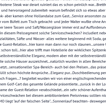
otene Steak war derart ruiniert das es schon peinlich war...Brett
h und hervorragend zubereitet- warum befindet sich so etwas aber 
ok- aber kamen ohne Hollandaise zum Gast...Service ansonsten z
r vom Büfett zum Tisch gebracht- und jeder Waiter wußte ohne 
aber leere Tassen und Saft/Wassergläser immer erst auf Aufforderu
.in diesem Preissegment solche Serviceschwächen? includiert ne
zialitäten, Säfte und Wasser- alles weitere beginnend mit Soda, ge
e Guest-Relation...hier kann man dann nur noch staunen...unsere 
schon toll...hier aber trifft man Hotellerie der wirklichen Spitzenkl
selbstverständliche Eleganz, modern aber mit der selbstverständl
e solche Häuser auszeichnet...natürlich wurden in allen Bereiche
tzt...sensationeller Spa-Bereich- auch bei den Preisen...das präse
üllt schon höchste Ansprüche...Eleganz pur...Duschbedienung pe
ch Fragen...? begleitet wurden wir von einer englischsprechenden
em Golf-Cart das gesamte Gelände präsentierte...zurück in der L
me der Guest-Relation verabschiedet...ein sehr schöner Aufentha
rviceschwächen bei diesem ambitioniertem Preisniveau sollten ni
O liegt "auf der falschen Seite"...Sonnenlauf beachten- deswegen