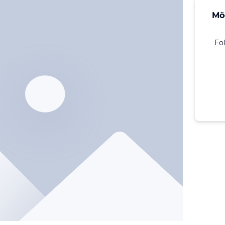
Mö
Fo