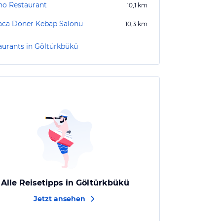
ino Restaurant
10,1
km
ca Döner Kebap Salonu
10,3
km
aurants in Göltürkbükü
Alle Reisetipps in Göltürkbükü
Jetzt ansehen