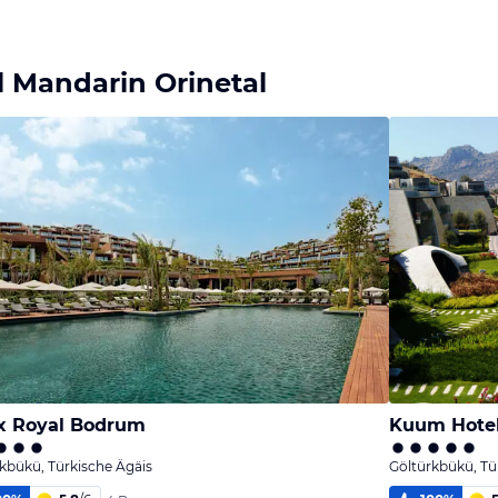
l Mandarin Orinetal
x Royal Bodrum
Kuum Hotel
kbükü, Türkische Ägäis
Göltürkbükü, Tü