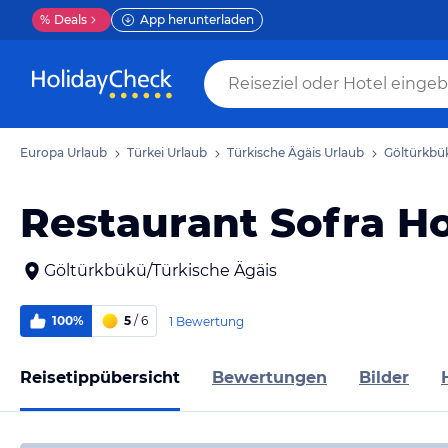
%
Deals
App herunterladen
Europa Urlaub
Türkei Urlaub
Türkische Ägäis Urlaub
Göltürkbü
Restaurant Sofra Ho
Göltürkbükü/Türkische Ägäis
100%
5
/ 6
1 Bewertung
Reisetippübersicht
Bewertungen
Bilder