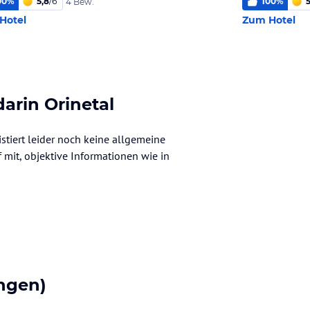
00
%
5,8
/
6
100
%
5
4 Bew.
Hotel
Zum Hotel
arin Orinetal
stiert leider noch keine allgemeine
f mit, objektive Informationen wie in
ngen)