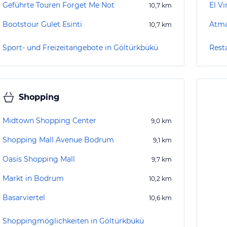
Geführte Touren Forget Me Not
El V
10,7
km
Bootstour Gulet Esinti
Atma
10,7
km
Sport- und Freizeitangebote in Göltürkbükü
Rest
Shopping
Midtown Shopping Center
9,0
km
Shopping Mall Avenue Bodrum
9,1
km
Oasis Shopping Mall
9,7
km
Markt in Bodrum
10,2
km
Basarviertel
10,6
km
Shoppingmöglichkeiten in Göltürkbükü