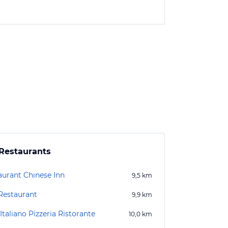
Restaurants
aurant Chınese Inn
9,5
km
 Restaurant
9,9
km
Italiano Pizzeria Ristorante
10,0
km