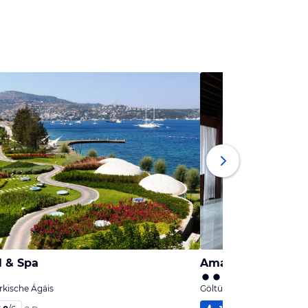
 & Spa
Amanruya Resort
rkische Ägäis
Göltürkbükü, Türkische Ä