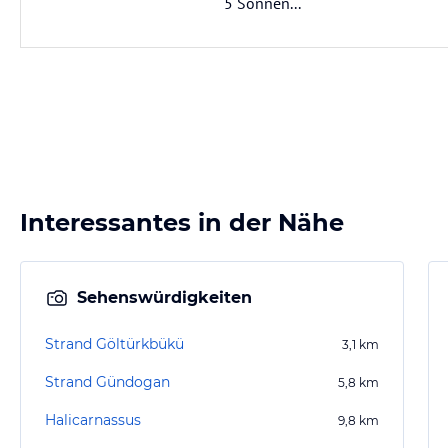
5 Sonnen...
Interessantes in der Nähe
Sehenswürdigkeiten
Strand Göltürkbükü
3,1
km
Strand Gündogan
5,8
km
Halicarnassus
9,8
km