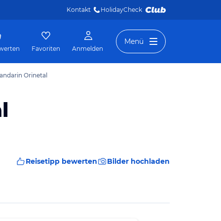
Kontakt
HolidayCheck 
Menü
werten
Favoriten
Anmelden
andarin Orinetal
l
Reisetipp bewerten
Bilder hochladen