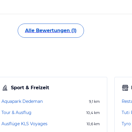
Alle Bewertungen (1)
Sport & Freizeit
Aquapark Dedeman
Rest
9,1
km
Tour & Ausflug
Tuti
10,4
km
Ausflüge KLS Voyages
Tyro 
10,6
km