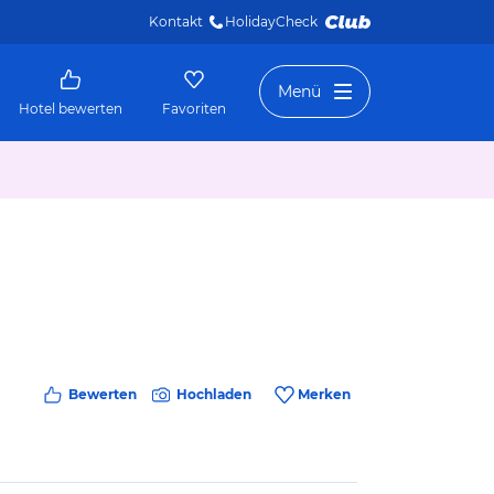
Kontakt
HolidayCheck 
Menü
Hotel bewerten
Favoriten
Bewerten
Hochladen
Merken