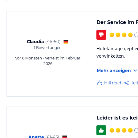
Der Service im 
Claudia
(
46-50
)
1
Bewertungen
Hotelanlage gepfleg
verwinkelten.
Vor 6 Monaten • Verreist im Februar
2026
Mehr anzeigen
Hilfreich
Tei
Leider ist es ke
Anette
(
61-65
)