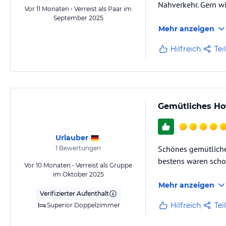
Nahverkehr. Gern w
- WLAN im öffentlichen Bereich
Vor 11 Monaten • Verreist als Paar im
September 2025
Gegen Gebühr:
Mehr anzeigen
- Solarium (2,- € / 10 min)
- Haustiere (18,- € pro Tag)
Hilfreich
Tei
- Fahrradverleih (8,- € Tag)
- Tanzbar (bei Live Musik /oder Veranstaltung Eintrittsgebühr sonst fr
- Nordic Walking Stöcke (3,- € Tag)
Gemütliches Ho
Hinweis:
Allgemeine und unverbindliche Hoteliers-/Veranstalter-/K
Gewähr und ohne Prüfung durch HolidayCheck. Bitte lies vor der B
jeweiligen Veranstalters.
Urlauber
Schönes gemütliches
1
Bewertungen
bestens waren schon
Vor 10 Monaten • Verreist als Gruppe
im Oktober 2025
Mehr anzeigen
Verifizierter Aufenthalt
Hilfreich
Tei
Superior Doppelzimmer