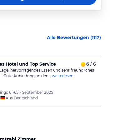
Alle Bewertungen (
1117
)
s Hotel und Top Service
6
/ 6
Gemütliches
Lage, hervorragendes Essen und sehr freundliches
Schönes gemütl
l! Gute Anbindung an den…
weiterlesen
Hallenbad alle
ingo
61-65
•
September 2025
Urlaub
Aus Deutschland
Aus
mtzahl Zimmer