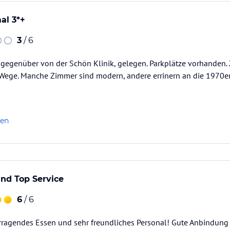
ar.
al 3*+
3
/ 6
h traditionellen bayerischen Stil. Genießen sie
rch saisonale und internationale Schmankerl.
 gegenüber von der Schön Klinik, gelegen. Parkplätze vorhanden.
 und originell ist sie - der ideale Rahmen für
 Wege. Manche Zimmer sind modern, andere errinern an die 1970er
becken, ein Whirlpoolliegen, zwei Saunen (Bio
len
ium (gegen Gebühr) , Kaltwasserbecken,
Therapeuten verwöhnen Sie mit vielfältigem
nd Top Service
gung:
6
/ 6
rragendes Essen und sehr freundliches Personal! Gute Anbindung 