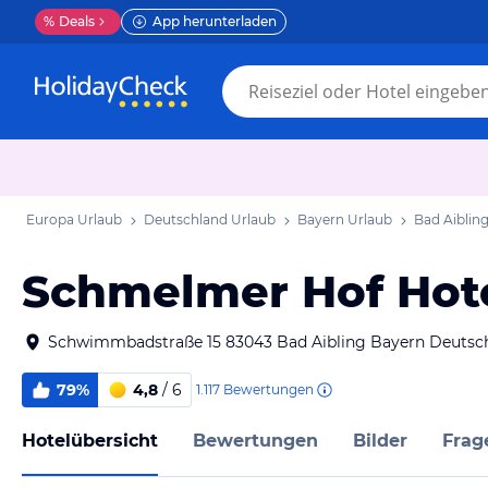
%
Deals
App herunterladen
Europa Urlaub
Deutschland Urlaub
Bayern Urlaub
Bad Aiblin
Schmelmer Hof Hote
Schwimmbadstraße 15 83043 Bad Aibling Bayern Deutsc
79%
4,8
/ 6
1.117
Bewertungen
Hotelübersicht
Bewertungen
Bilder
Frag