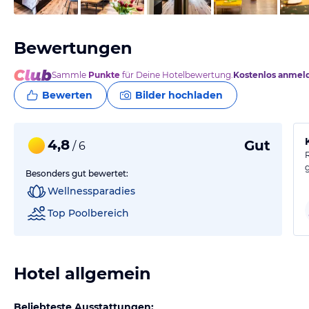
Bewertungen
Sammle
Punkte
für Deine Hotelbewertung.
Kostenlos anmel
Bewerten
Bilder hochladen
4,8
Gut
/ 6
Besonders gut bewertet:
Wellnessparadies
Top Poolbereich
Hotel allgemein
Beliebteste Ausstattungen: