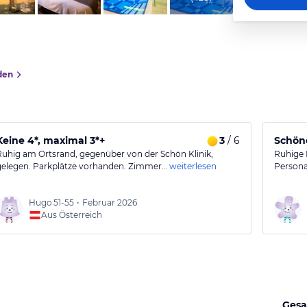
den
Keine 4*, maximal 3*+
3
/ 6
Schöne
Ruhig am Ortsrand, gegenüber von der Schön Klinik,
Ruhige 
gelegen. Parkplätze vorhanden. Zimmer…
weiterlesen
Persona
Hugo
51-55
•
Februar 2026
Aus Österreich
Gesa