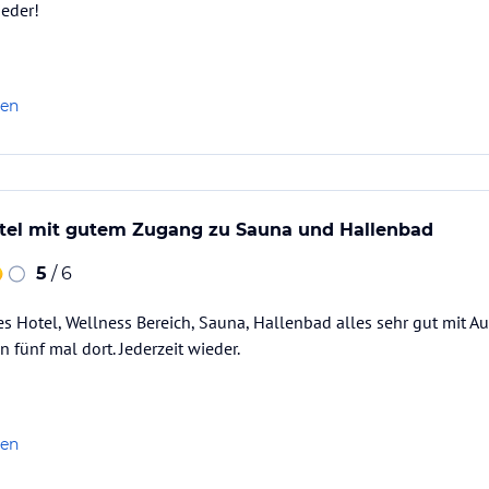
ieder!
len
ei)
tel mit gutem Zugang zu Sauna und Hallenbad
ataloginformationen. Alle Angaben ohne
uchung die verbindlichen
Angebotsdetails
des
5
/ 6
 Hotel, Wellness Bereich, Sauna, Hallenbad alles sehr gut mit Au
 fünf mal dort. Jederzeit wieder.
len