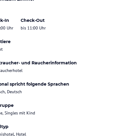
k-In
Check-Out
:00 Uhr
bis 11:00 Uhr
tiere
bt
traucher- und Raucherinformation
raucherhotel
onal spricht folgende Sprachen
sch, Deutsch
gruppe
ie, Singles mit Kind
ltyp
nishotel, Hotel