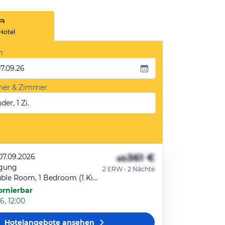
Hotel
m
07.09.26
mer & Zimmer
der, 1 Zi.
361 €
07.09.2026
ab
egung
2 ERW • 2 Nächte
Superior Double Room, 1 Bedroom (1 King Bed And 1 Double Sofa Bed) - Package Rate
ornierbar
6, 12:00
Hotelangebote
ansehen