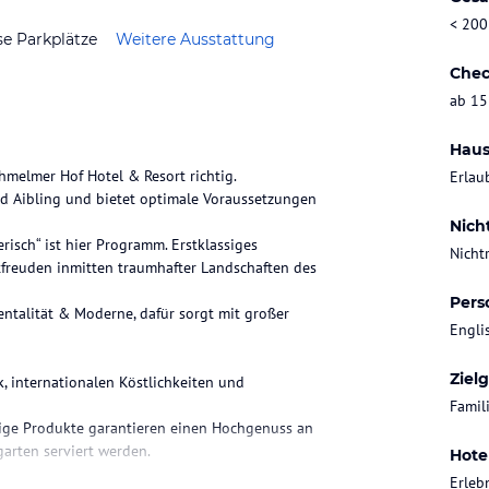
< 200
se Parkplätze
Weitere Ausstattung
Chec
ab 15
Haus
hmelmer Hof Hotel & Resort richtig.
Erlau
ad Aibling und bietet optimale Voraussetzungen
Nich
risch“ ist hier Programm. Erstklassiges
Nicht
tfreuden inmitten traumhafter Landschaften des
Pers
ntalität & Moderne, dafür sorgt mit großer
Engli
Ziel
, internationalen Köstlichkeiten und
Famil
tige Produkte garantieren einen Hochgenuss an
arten serviert werden.
Hote
Erleb