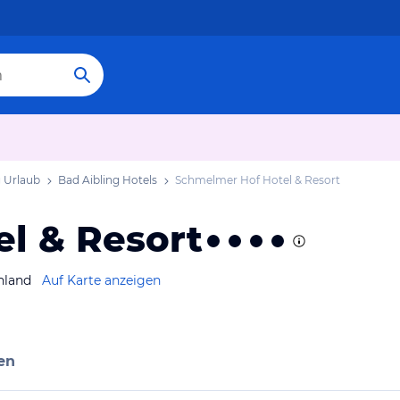
g Urlaub
Bad Aibling Hotels
Schmelmer Hof Hotel & Resort
l & Resort
hland
Auf Karte anzeigen
en