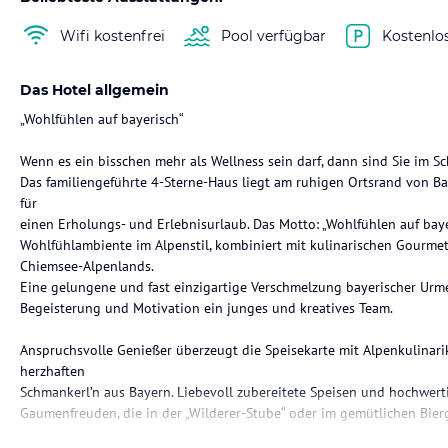
Wifi kostenfrei
Pool verfügbar
Kostenlo
Das Hotel allgemein
„Wohlfühlen auf bayerisch“
Wenn es ein bisschen mehr als Wellness sein darf, dann sind Sie im Sc
Das familiengeführte 4-Sterne-Haus liegt am ruhigen Ortsrand von B
für
einen Erholungs- und Erlebnisurlaub. Das Motto: „Wohlfühlen auf baye
Wohlfühlambiente im Alpenstil, kombiniert mit kulinarischen Gourme
Chiemsee-Alpenlands.
Eine gelungene und fast einzigartige Verschmelzung bayerischer Urme
Begeisterung und Motivation ein junges und kreatives Team.
Anspruchsvolle Genießer überzeugt die Speisekarte mit Alpenkulinarik
herzhaften
Schmankerl’n aus Bayern. Liebevoll zubereitete Speisen und hochwer
Gaumenfreuden, die in der „Wilderer-Stube“ oder im gemütlichen Bierg