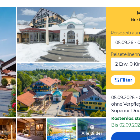
Nur 
Reisezeitrau
05.09.26 - 
Reiseteilneh
2 Erw, 0 Kin
vom Hotelier, Februar 2015
Filter
05.09.2026 - 
ohne Verpfl
Kostenlos st
Bis 02.09.202
vom Hotelier, August 2021
Alle Bilder
(
428
)