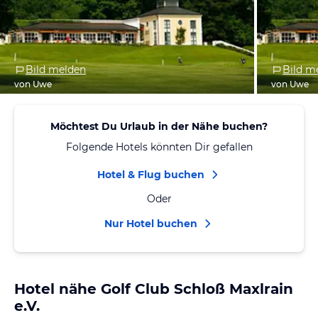
Bild melden
Bild m
von Uwe
von Uwe
Möchtest Du Urlaub in der Nähe buchen?
Folgende Hotels könnten Dir gefallen
Hotel & Flug buchen
Oder
Nur Hotel buchen
Hotel nähe Golf Club Schloß Maxlrain
e.V.