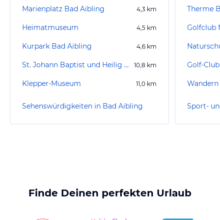
Marienplatz Bad Aibling
Therme B
4,3
km
Heimatmuseum
Golfclub 
4,5
km
Kurpark Bad Aibling
4,6
km
St. Johann Baptist und Heilig Kreuz
Golf-Club
10,8
km
Klepper-Museum
Wandern 
11,0
km
Sehenswürdigkeiten in Bad Aibling
Finde Deinen perfekten Urlaub