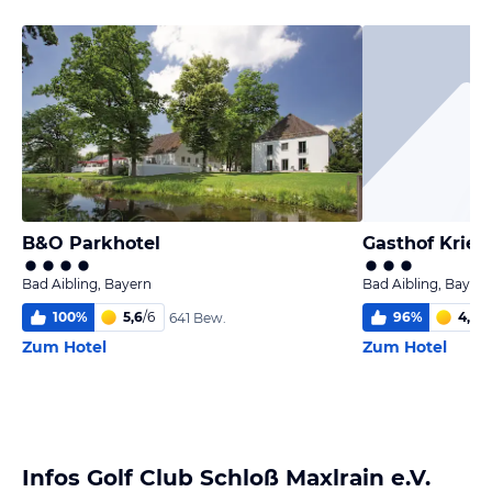
B&O Parkhotel
Gasthof Krie
Bad Aibling, Bayern
Bad Aibling, Bayern
100
%
5,6
/
6
96
%
4,8
/
6
641 Bew.
Zum Hotel
Zum Hotel
Infos Golf Club Schloß Maxlrain e.V.