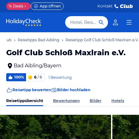
%
Deals
App öffnen
Kontakt
Hotel, Reiseziel
Urlaub
Reisetipps Bad Aibling
Reisetipp Golf Club Schloß Maxlrain e.V.
Golf Club Schloß Maxlrain e.V.
Bad Aibling/Bayern
100%
6
/ 6
1 Bewertung
Reisetipp bewerten
Bilder hochladen
Reisetippübersicht
Bewertungen
Bilder
Hotels