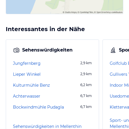
Interessantes in der Nähe
Sehenswürdigkeiten
Spor
Jungfernberg
2,9
km
Lieper Winkel
2,9
km
Gullivers
Kulturmühle Benz
6,2
km
Indoor M
Achterwasser
6,7
km
Usedomer
Bockwindmühle Pudagla
6,7
km
Kletterwa
Sport- un
Sehenswürdigkeiten in Mellenthin
Mellenthi