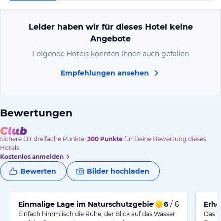
Leider haben wir für dieses Hotel keine
Angebote
Folgende Hotels könnten Ihnen auch gefallen
Empfehlungen ansehen
Bewertungen
Sichere Dir
dreifache
Punkte:
300
Punkte
für Deine Bewertung dieses
Hotels.
Kostenlos anmelden
Bewerten
Bilder hochladen
Einmalige Lage im Naturschutzgebiet
6
/ 6
Erho
Einfach himmlisch die Ruhe, der Blick auf das Wasser
Das f