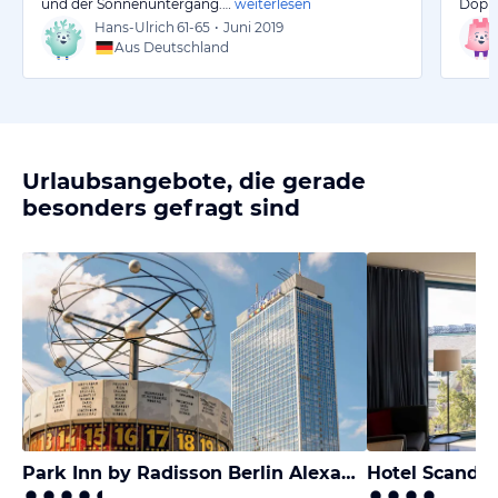
und der Sonnenuntergang.…
weiterlesen
Doppe
Hans-Ulrich
61-65
•
Juni 2019
Aus Deutschland
Urlaubsangebote, die gerade
besonders gefragt sind
Park Inn by Radisson Berlin Alexanderplatz
Hotel Scandi