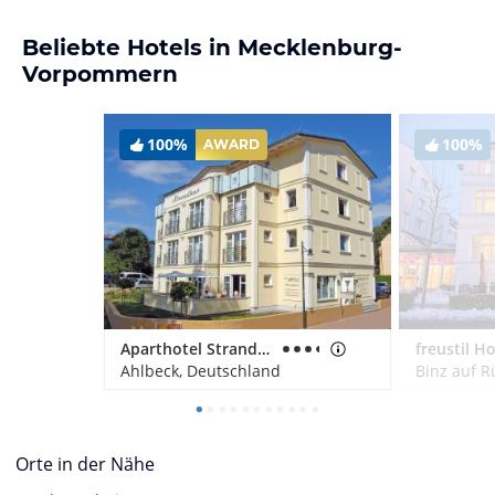
Beliebte Hotels in Mecklenburg-
Vorpommern
100%
100%
AWARD
Aparthotel Strandhus Familie Herrgott
freustil Ho
Ahlbeck, Deutschland
Binz auf R
Orte in der Nähe