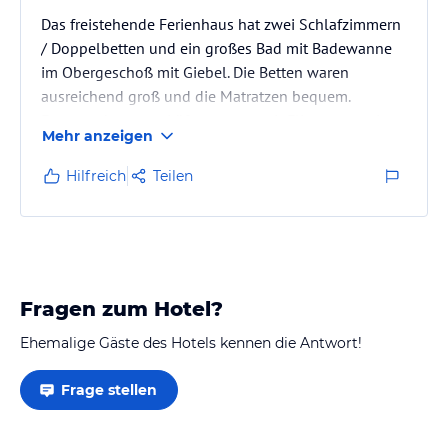
Das freistehende Ferienhaus hat zwei Schlafzimmern
/ Doppelbetten und ein großes Bad mit Badewanne
im Obergeschoß mit Giebel. Die Betten waren
ausreichend groß und die Matratzen bequem.
Fenster oben zum Lüften waren mit Fliegennetzgitter
Mehr anzeigen
geschützt.
Hilfreich
Teilen
Eine Schlafcouch gibt es im Erdgeschoß /
Wohnbereich mit mehreren Sesseln.
Gäste-WC-Dusche - Küche voll ausgestattet - Esstisch
ausreichend lang für 6 Personen und mehr.
Fragen zum Hotel?
Alle Räume bieten ausreichend Platz.
Großer Flach-TV und Radio vorhanden. Betten
Ehemalige Gäste des Hotels kennen die Antwort!
waren…
Frage stellen