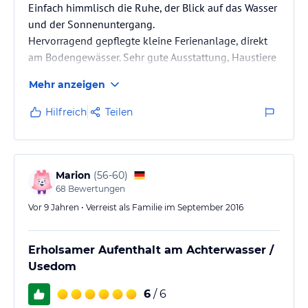
Einfach himmlisch die Ruhe, der Blick auf das Wasser
und der Sonnenuntergang.
Hervorragend gepflegte kleine Ferienanlage, direkt
am Bodengewässer. Sehr gute Ausstattung, Haustiere
erlaubt! Nur 2 Kilometer zum Golfplatz. Der Badesteg
Mehr anzeigen
ist 200 m entfernt. Erholung pur.
Hilfreich
Teilen
Marion
(
56-60
)
68
Bewertungen
Vor 9 Jahren • Verreist als Familie im September 2016
Erholsamer Aufenthalt am Achterwasser /
Usedom
6
/ 6