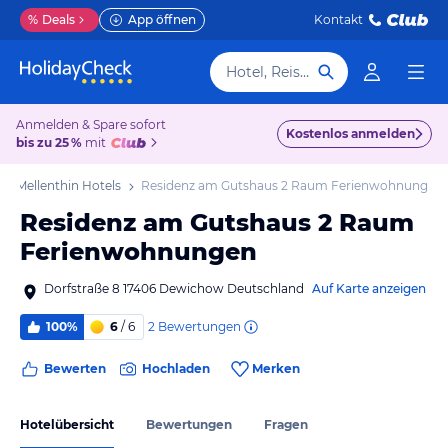
%
Deals
App öffnen
Kontakt
Hotel, Reiseziel
Anmelden & Spare sofort
Kostenlos anmelden
bis zu 25 %
mit
Mellenthin Hotels
Residenz am Gutshaus 2 Raum Ferienwohnungen
Residenz am Gutshaus 2 Raum
Ferienwohnungen
Dorfstraße 8 17406 Dewichow Deutschland
Auf Karte anzeigen
2
Bewertungen
100%
6
/ 6
Bewerten
Hochladen
Merken
Hotelübersicht
Bewertungen
Fragen