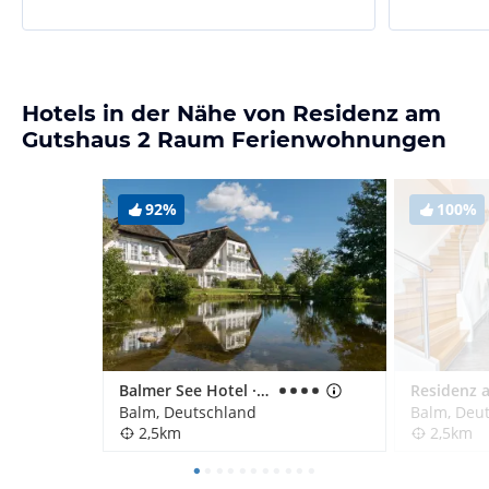
Hotels in der Nähe von Residenz am
Gutshaus 2 Raum Ferienwohnungen
92%
100%
Balmer See Hotel · Golf · Spa
Balm, Deutschland
Balm, Deu
2,5km
2,5km