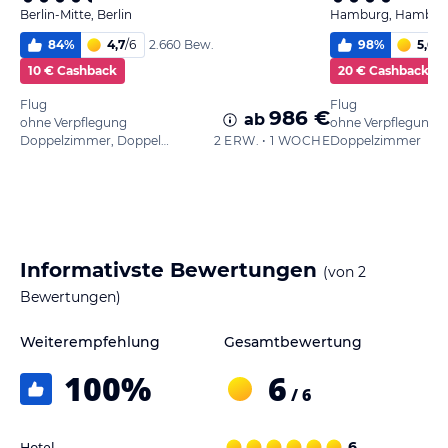
Berlin-Mitte, Berlin
Hamburg, Hambur
84
%
4,7
/
6
98
%
5,6
/
6
2.660 Bew.
10 € Cashback
20 € Cashback
Flug
Flug
986 €
ab
ohne Verpflegung
ohne Verpflegung
Doppelzimmer, Doppelbett
2 ERW. • 1 WOCHE
Doppelzimmer
Informativste Bewertungen
(von
2
Bewertungen)
Weiterempfehlung
Gesamtbewertung
100
%
6
/ 6
Hotel
6