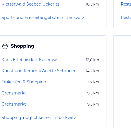
Kletterwald Seebad Ückeritz
Rest
10,5
km
Sport- und Freizeitangebote in Rankwitz
Rest
Shopping
Karls Erlebnisdorf Koserow
12,0
km
Kunst und Keramik Anette Schröder
14,2
km
Einkaufen & Shopping
15,7
km
Grenzmarkt
19,5
km
Grenzmarkt
19,5
km
Shoppingmöglichkeiten in Rankwitz