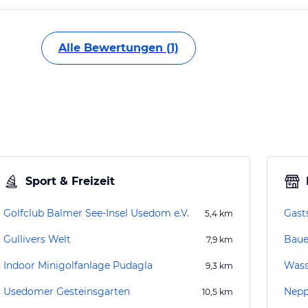
Alle Bewertungen (1)
Sport & Freizeit
Golfclub Balmer See-Insel Usedom e.V.
Gast
5,4
km
Gullivers Welt
Baue
7,9
km
Indoor Minigolfanlage Pudagla
Wass
9,3
km
Usedomer Gesteinsgarten
Nepp
10,5
km