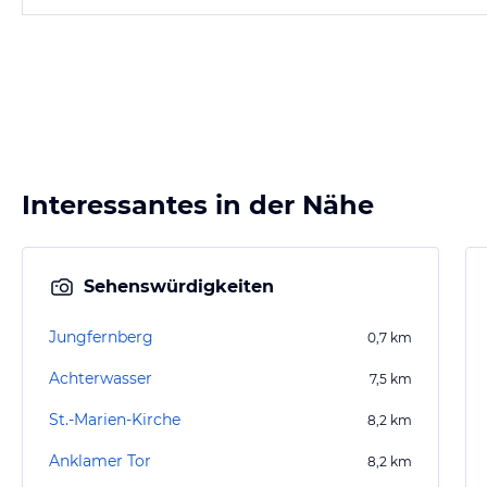
Interessantes in der Nähe
Sehenswürdigkeiten
Jungfernberg
0,7
km
Achterwasser
7,5
km
St.-Marien-Kirche
8,2
km
Anklamer Tor
8,2
km