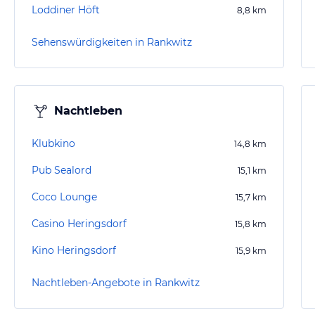
Loddiner Höft
8,8
km
Sehenswürdigkeiten in Rankwitz
Nachtleben
Klubkino
14,8
km
Pub Sealord
15,1
km
Coco Lounge
15,7
km
Casino Heringsdorf
15,8
km
Kino Heringsdorf
15,9
km
Nachtleben-Angebote in Rankwitz