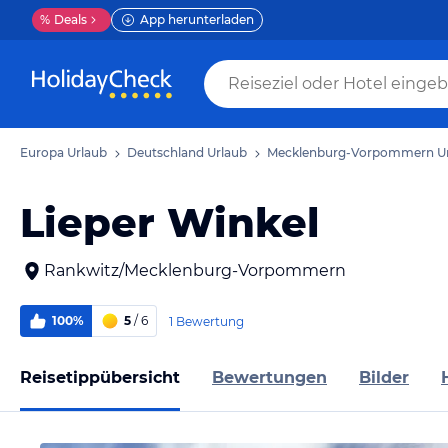
%
Deals
App herunterladen
Europa Urlaub
Deutschland Urlaub
Mecklenburg-Vorpommern U
Lieper Winkel
Rankwitz/Mecklenburg-Vorpommern
100%
5
/ 6
1 Bewertung
Reisetippübersicht
Bewertungen
Bilder