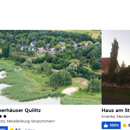
herhäuser Quilitz
Krienke, Meck
itz, Mecklenburg-Vorpommern
100
%
5
00
%
6
/
6