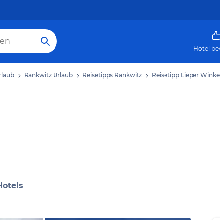
Hotel be
rlaub
Rankwitz Urlaub
Reisetipps Rankwitz
Reisetipp Lieper Winke
Hotels