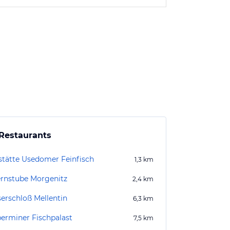
Restaurants
stätte Usedomer Feinfisch
1,3
km
rnstube Morgenitz
2,4
km
erschloß Mellentin
6,3
km
erminer Fischpalast
7,5
km