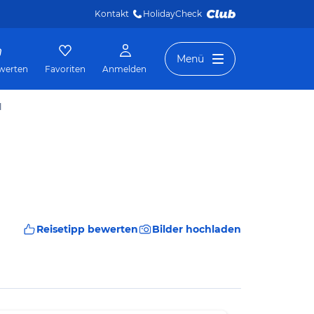
Kontakt
HolidayCheck 
Menü
werten
Favoriten
Anmelden
l
Reisetipp bewerten
Bilder hochladen