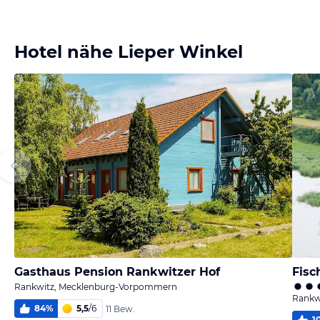
Bild melden
von Jutta
Hotel nähe Lieper Winkel
Gasthaus Pension Rankwitzer Hof
Fisc
Rankwitz, Mecklenburg-Vorpommern
Rankw
84
%
5,5
/
6
11 Bew.
1