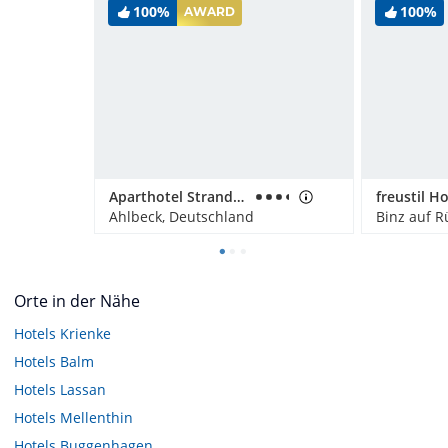
100%
100%
AWARD
Aparthotel Strandhus Familie Herrgott
freustil Ho
Ahlbeck, Deutschland
Binz auf R
Orte in der Nähe
Hotels
Krienke
Hotels
Balm
Hotels
Lassan
Hotels
Mellenthin
Hotels
Buggenhagen