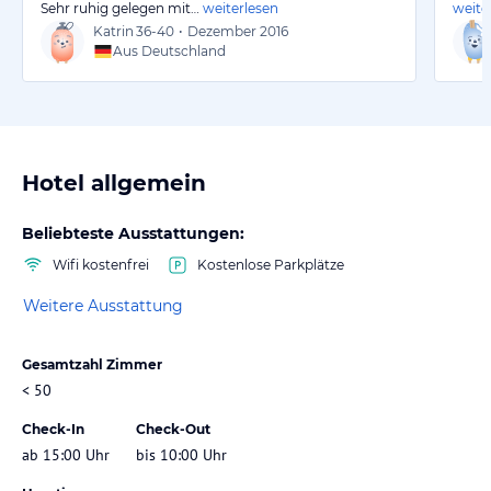
Sehr ruhig gelegen mit…
weiterlesen
weite
Katrin
36-40
•
Dezember 2016
Aus Deutschland
Hotel allgemein
Beliebteste Ausstattungen:
Wifi kostenfrei
Kostenlose Parkplätze
Weitere Ausstattung
Gesamtzahl Zimmer
< 50
Check-In
Check-Out
ab 15:00 Uhr
bis 10:00 Uhr