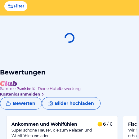
Filter
Bewertungen
Sammle
Punkte
für Deine Hotelbewertung.
Kostenlos anmelden
Bewerten
Bilder hochladen
Ankommen und Wohlfühlen
6
/ 6
Fisc
Super schöne Häuser, die zum Relaxen und
Wir h
Wohlfühlen einladen.
erhol