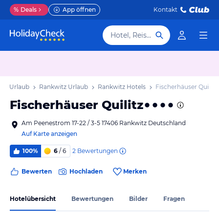
%
Deals
App öffnen
Kontakt
Hotel, Reiseziel
rn Urlaub
Rankwitz Urlaub
Rankwitz Hotels
Fischerhäuser Quilitz
Fischerhäuser Quilitz
Am Peenestrom 17-22 / 3-5 17406 Rankwitz Deutschland
Auf Karte anzeigen
2
Bewertungen
100%
6
/ 6
Bewerten
Hochladen
Merken
Hotelübersicht
Bewertungen
Bilder
Fragen