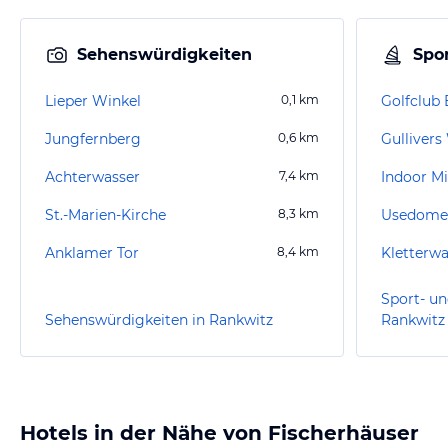
Sehenswürdigkeiten
Spor
Lieper Winkel
0,1
km
Jungfernberg
0,6
km
Gullivers
Achterwasser
7,4
km
Indoor M
St.-Marien-Kirche
8,3
km
Usedomer
Anklamer Tor
8,4
km
Kletterwa
Sport- un
Sehenswürdigkeiten in Rankwitz
Rankwitz
Hotels in der Nähe von Fischerhäuser