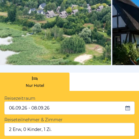
vom Hoteli
Nur Hotel
Reisezeitraum
06.09.26 - 08.09.26
Reiseteilnehmer & Zimmer
2 Erw, 0 Kinder, 1 Zi.