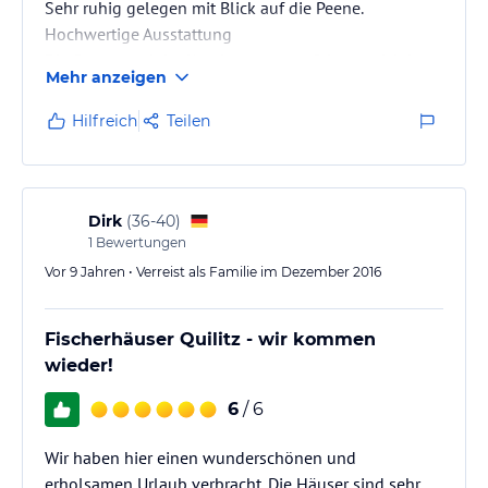
Sehr ruhig gelegen mit Blick auf die Peene.
Hochwertige Ausstattung
Die Sauna und der Kamin waren perfekt um sich im
Mehr anzeigen
Winter eine Ausszeit zu nehmen!
Hilfreich
Teilen
Dirk
(
36-40
)
1
Bewertungen
Vor 9 Jahren • Verreist als Familie im Dezember 2016
Fischerhäuser Quilitz - wir kommen
wieder!
6
/ 6
Wir haben hier einen wunderschönen und
erholsamen Urlaub verbracht. Die Häuser sind sehr