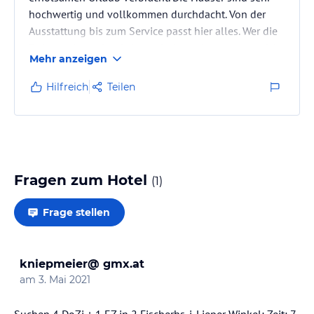
hochwertig und vollkommen durchdacht. Von der
Ausstattung bis zum Service passt hier alles. Wer die
Ruhe sucht und auf eine gehobene Ausstattung nicht
Mehr anzeigen
verzichten möchte, ist hier genau richtig. Wir kommen
gerne wieder und können diese Ferienhäuser zu 100
Hilfreich
Teilen
% weiter empfehlen.
Fragen zum Hotel
(
1
)
Frage stellen
kniepmeier@ gmx.at
am
3. Mai 2021
Suchen 4 DoZi + 1 EZ in 2 Fischerhs. i. Lieper Winkel; Zeit: 7