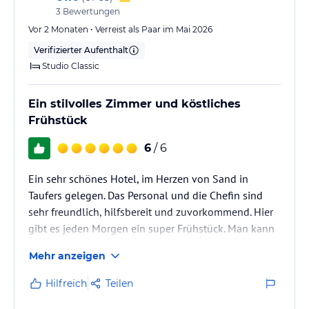
3
Bewertungen
Vor 2 Monaten • Verreist als Paar im Mai 2026
Verifizierter Aufenthalt
Studio Classic
Ein stilvolles Zimmer und köstliches
Frühstück
6
/ 6
Ein sehr schönes Hotel, im Herzen von Sand in
Taufers gelegen. Das Personal und die Chefin sind
sehr freundlich, hilfsbereit und zuvorkommend. Hier
gibt es jeden Morgen ein super Frühstück. Man kann
das Hotel Alpinum mit gutem Gewissen
Mehr anzeigen
weiterempfehlen.
Hilfreich
Teilen