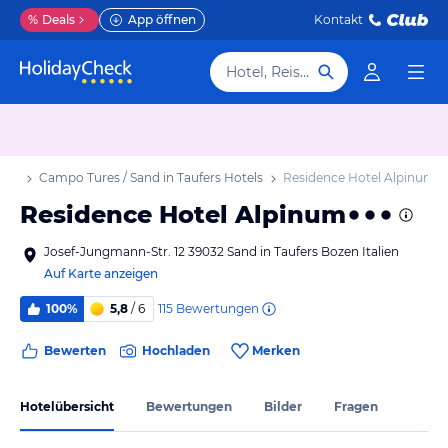
%
Deals
App öffnen
Kontakt
Hotel, Reiseziel
laub
Campo Tures / Sand in Taufers Hotels
Residence Hotel Alpinum
Residence Hotel Alpinum
Josef-Jungmann-Str. 12 39032 Sand in Taufers Bozen Italien
Auf Karte anzeigen
115
Bewertungen
100%
5,8
/ 6
Bewerten
Hochladen
Merken
Hotelübersicht
Bewertungen
Bilder
Fragen