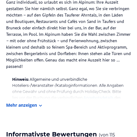
Ganz individuell, so urlaubt es sich im Alpinum: Ihre Auszeit
gestalten Sie hier nämlich selbst. Ganz egal, wo Sie sie verbringen
möchten – auf den Gipfeln des Tauferer Ahrntals, in den Läden
und Boutiquen, Restaurants und Cafés von Sand in Taufers und
Bruneck oder einfach direkt hier bei uns, in der Bar, auf der
Terrasse, im Pool. Im Alpinum haben Sie die Wahl zwischen Zimmer
– mit oder ohne Frühstück – und Ferienwohnung, zwischen
kleinem und deshalb so feinem Spa-Bereich und Aktivprogramm,
zwischen Bergerlebnis und Dorfleben: Ihnen stehen alle Türen und
Möglichkeiten offen. Genau das macht eine Auszeit hier so …
passend!
Hinweis:
Allgemeine und unverbindliche
Hoteliers-/Veranstalter-/Kataloginformationen. Alle Angaben
ohne Gewähr und ohne Prüfung durch HolidayCheck. Bitte
lies vor der Buchung die verbindlichen
Angebotsdetails
des
jeweiligen Veranstalters.
Mehr anzeigen
Informativste Bewertungen
(von
115