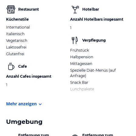
Restaurant
Hotelbar
Küchenstile
Anzahl Hotelbars insgesamt
International
1
Italienisch
Verpflegung
Vegetarisch
Laktosefrei
Frühstück
Glutenfrei
Halbpension
Mittagessen
Cafe
Spezielle Diät-Menüs (auf
Anfrage)
Anzahl Cafes insgesamt
Snack Bar
1
Lunchpakete
Mehr anzeigen
Umgebung
Entfernung zum
Entfernung zum