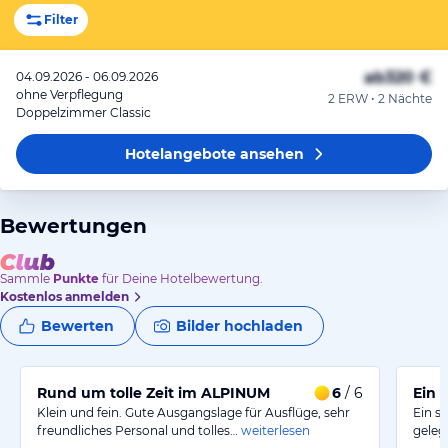
Filter
ab
320 €
04.09.2026 - 06.09.2026
ohne Verpflegung
2 ERW • 2 Nächte
Doppelzimmer Classic
Hotelangebote
ansehen
Bewertungen
Sammle
Punkte
für Deine Hotelbewertung.
Kostenlos anmelden
Bewerten
Bilder hochladen
Rund um tolle Zeit im ALPINUM
6
/ 6
Ein 
Klein und fein. Gute Ausgangslage für Ausflüge, sehr
Ein s
freundliches Personal und tolles…
weiterlesen
geleg