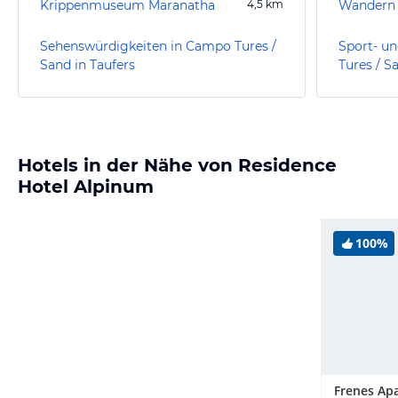
Krippenmuseum Maranatha
4,5
km
Wandern 
Sehenswürdigkeiten in Campo Tures /
Sport- u
Sand in Taufers
Tures / S
Hotels in der Nähe von Residence
Hotel Alpinum
100%
Frenes Ap