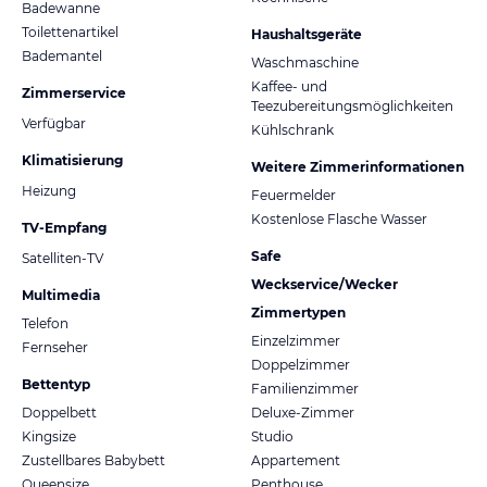
Badewanne
Toilettenartikel
Haushaltsgeräte
Bademantel
Waschmaschine
Kaffee- und
Zimmerservice
Teezubereitungsmöglichkeiten
Verfügbar
Kühlschrank
Klimatisierung
Weitere Zimmerinformationen
Heizung
Feuermelder
Kostenlose Flasche Wasser
TV-Empfang
Safe
Satelliten-TV
Weckservice/Wecker
Multimedia
Zimmertypen
Telefon
Einzelzimmer
Fernseher
Doppelzimmer
Bettentyp
Familienzimmer
Doppelbett
Deluxe-Zimmer
Kingsize
Studio
Zustellbares Babybett
Appartement
Queensize
Penthouse