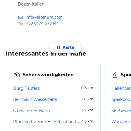
Bozen Italien
info@alpinum.com
+39 0474 678444
Karte
Interessantes in der Nähe
Sehenswürdigkeiten
Spor
Burg Taufers
0,6
km
Hallenba
Reinbach Wasserfälle
2,0
km
Speikbode
Obersteiner Holm
3,7
km
Ski-Gebi
Pfarrkirche zum Hl. Sebastian Luttach
4,3
km
Wandern 