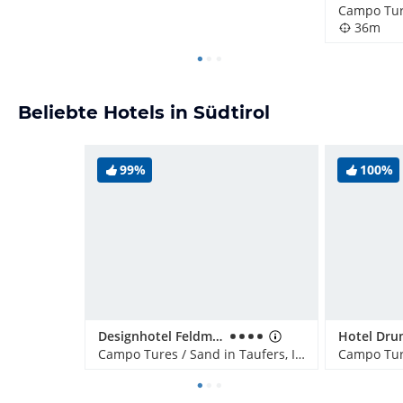
36m
Beliebte Hotels in Südtirol
99%
100%
Designhotel Feldmilla
Hotel Dru
Campo Tures / Sand in Taufers, Italien