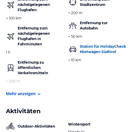
nächstgelegenen
Stadtzentrum
Flughafen
< 200 m
> 100 km
Entfernung zur
Entfernung zum
Autobahn
nächstgelegenen
< 50 km
Flughafen in
Fahrminuten
Station für HolidayCheck
Mietwagen Südtirol
1 h
< 10 km
Entfernung zu
öffentlichen
Verkehrsmitteln
< 200 m
Mehr anzeigen
Aktivitäten
Wintersport
Outdoor-Aktivitäten
Skischule