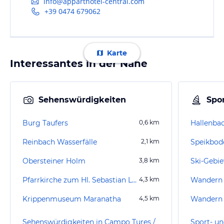
info@apparthotel-central.com
+39 0474 679062
Karte
Interessantes in der Nähe
Sehenswürdigkeiten
Spor
Burg Taufers
0,6
km
Hallenba
Reinbach Wasserfälle
2,1
km
Speikbode
Obersteiner Holm
3,8
km
Ski-Gebi
Pfarrkirche zum Hl. Sebastian Luttach
4,3
km
Wandern 
Krippenmuseum Maranatha
4,5
km
Wandern 
Sehenswürdigkeiten in Campo Tures /
Sport- u