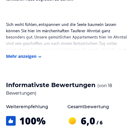
Sich wohl fühlen, entspannen und die Seele baumeln lassen
können Sie hier im märchenhaften Tauferer Ahrntal ganz
besonders gut. Unsere gemütlichen Appartements hier im Ahrntal
sind wie geschaffen, um nach einem fantastischen Tag voller
wunderbarer Erlebnisse in der Südtiroler Bergwelt, die Füße hoch
zu legen und sich einfach nur pudelwohl zu fühlen.
Mehr anzeigen
Im hauseigenen Restaurant „Rosmarin“ locken herzhafte
Informativste Bewertungen
(von
18
Fleischgerichte, riesige Salatplatten und die besten Nachspeisen.
Bewertungen)
Wenn Sie keine Lust zum Kochen haben, können Sie sich ganz
bequem in unserem Restaurant / Pizzeria mit feinen Speisen und
einem guten Glas Wein verwöhnen lassen.
Weiterempfehlung
Gesamtbewertung
100
%
6,0
/ 6
Wir haben in unserem Apparthotel Central moderne, gemütliche