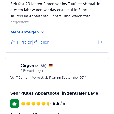
Seit fast 20 Jahren fahren wir ins Tauferer Ahrntal. In
diesem Jahr waren wir das erste mal in Sand in
Taufers im Apparthotel Central und waren total
begeistert!
Die Wohnung war geräumig und sehr sauber.
Mehr anzeigen
Das gesamte Personal (auch im Restaurant) ist sehr
freundlich und hilfsbereit.
Hilfreich
Teilen
Und das Essen im Restaurant ist wirklich top.
Wir kommen gern wieder!!!!!!
Jürgen
(
51-55
)
2
Bewertungen
Vor 11 Jahren • Verreist als Paar im September 2014
Sehr gutes Apparthotel in zentraler Lage
5,5
/ 6