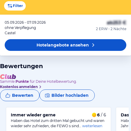
Filter
ab
253 €
05.09.2026 - 07.09.2026
ohne Verpflegung
2 ERW • 2 Nächte
Castel
Hotelangebote
ansehen
Bewertungen
Sammle
Punkte
für Deine Hotelbewertung.
Kostenlos anmelden
Bewerten
Bilder hochladen
Immer wieder gerne
6
/ 6
Das 
Haben das Hotel zum dritten Mal gebucht und waren
Haben
wieder sehr zufrieden, die FEWO s sind…
weiterlesen
Jahre