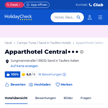
%
Deals
App öffnen
Kontakt
Hotel, Reiseziel
s Urlaub
Campo Tures / Sand in Taufers Hotels
Apparthotel Central
Apparthotel Central
Jungmannstraße 1 39032 Sand in Taufers Italien
Auf Karte anzeigen
18
Bewertungen
100%
6,0
/ 6
Bewerten
Hochladen
Merken
Hotelübersicht
Bewertungen
Bilder
Fragen