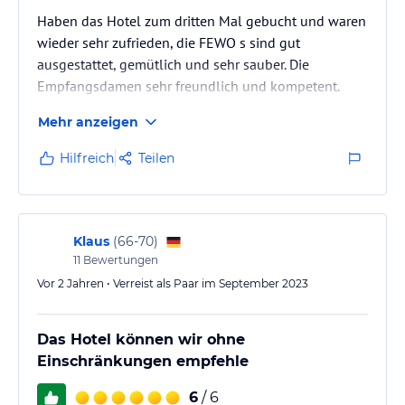
Haben das Hotel zum dritten Mal gebucht und waren
Wohlfühlen pur – im Apparthotel Central in Sand in Taufers,
wieder sehr zufrieden, die FEWO s sind gut
Südtirol!
ausgestattet, gemütlich und sehr sauber. Die
Empfangsdamen sehr freundlich und kompetent.
Hinweis:
Allgemeine und unverbindliche
Hoteliers-/Veranstalter-/Kataloginformationen. Alle Angaben
Mehr anzeigen
ohne Gewähr und ohne Prüfung durch HolidayCheck. Bitte
lies vor der Buchung die verbindlichen
Angebotsdetails
des
Hilfreich
Teilen
jeweiligen Veranstalters.
Klaus
(
66-70
)
11
Bewertungen
Vor 2 Jahren • Verreist als Paar im September 2023
Das Hotel können wir ohne
Einschränkungen empfehle
6
/ 6