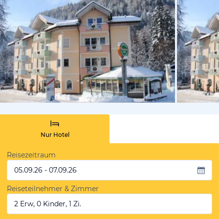
vom Hotelie
Nur Hotel
Reisezeitraum
05.09.26 - 07.09.26
Reiseteilnehmer & Zimmer
2 Erw, 0 Kinder, 1 Zi.