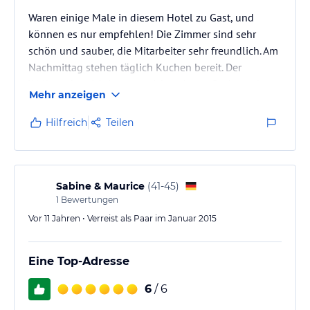
Waren einige Male in diesem Hotel zu Gast, und
können es nur empfehlen! Die Zimmer sind sehr
schön und sauber, die Mitarbeiter sehr freundlich. Am
Nachmittag stehen täglich Kuchen bereit. Der
Wellnessbereich ist zwar nicht sehr groß, aber sehr
Mehr anzeigen
schön. Hervorzuheben ist das erstklassige Restaurant
im Haus! Wir haben uns rundum wohl gefühlt!!
Hilfreich
Teilen
Sabine & Maurice
(
41-45
)
1
Bewertungen
Vor 11 Jahren • Verreist als Paar im Januar 2015
Eine Top-Adresse
6
/ 6