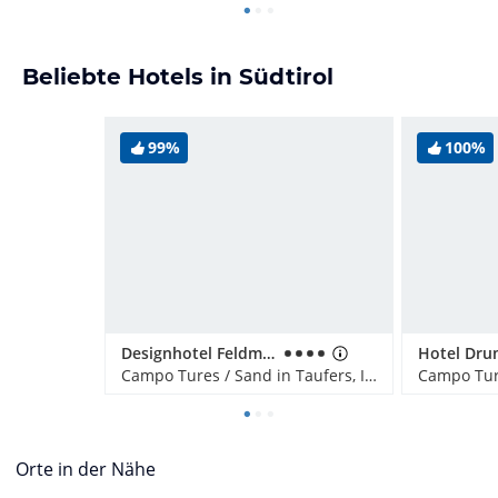
Beliebte Hotels in Südtirol
99%
100%
Designhotel Feldmilla
Hotel Dru
Campo Tures / Sand in Taufers, Italien
Orte in der Nähe