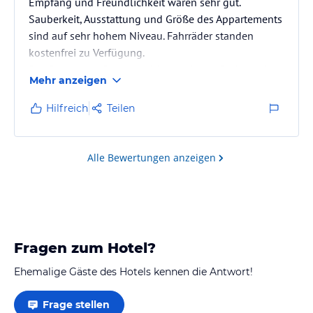
Empfang und Freundlichkeit waren sehr gut.
Sauberkeit, Ausstattung und Größe des Appartements
sind auf sehr hohem Niveau. Fahrräder standen
kostenfrei zu Verfügung.
Das Restaurant Rosmarin bietet sehr große Auswahl
Mehr anzeigen
und gute Qualität bei angemessenen Preisen.
Die Lage des Apparthotels ist super, in unmittelbarer
Hilfreich
Teilen
Umgebung gibt es von Apotheke bis Restaurant alles
was man braucht.
Alle Bewertungen anzeigen
Einzig die Tiefgarage ist mit den Autos nicht
mitgewachsen, wer also etwas größeres fährt, sollte
sein Fahrzeug einigermaßen…
Fragen zum Hotel?
Ehemalige Gäste des Hotels kennen die Antwort!
Frage stellen