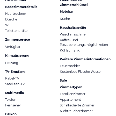
Badezimmer
Elektronische
Zimmerschlüssel
Badezimmerdetails
Mobiliar
Haartrockner
Küche
Dusche
WC
Haushaltsgeräte
Toilettenartikel
Waschmaschine
Zimmerservice
Kaffee- und
Teezubereitungsmöglichkeiten
Verfügbar
Kühlschrank
Klimatisierung
Weitere Zimmerinformationen
Heizung
Feuermelder
TV-Empfang
Kostenlose Flasche Wasser
Kabel-TV
Safe
Satelliten-TV
Zimmertypen
Multimedia
Familienzimmer
Telefon
Appartement
Fernseher
Schallisolierte Zimmer
Nichtraucherzimmer
Balkon