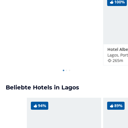
100%
Lagos, Por
265m
Beliebte Hotels in Lagos
94%
89%