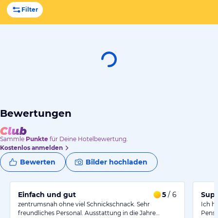
Filter
Bewertungen
Sammle
Punkte
für Deine Hotelbewertung.
Kostenlos anmelden
Bewerten
Bilder hochladen
Einfach und gut
5
/ 6
Supe
zentrumsnah ohne viel Schnickschnack. Sehr
Ich h
freundliches Personal. Ausstattung in die Jahre…
Pensi