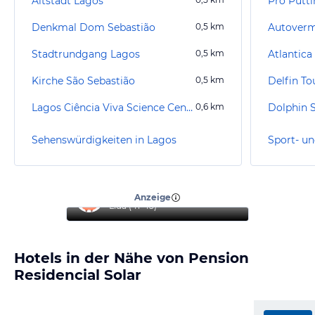
Altstadt Lagos
Pro Putt
Denkmal Dom Sebastião
0,5
km
Autoverm
Stadtrundgang Lagos
0,5
km
Atlantica
Kirche São Sebastião
0,5
km
Delfin To
Lagos Ciência Viva Science Centre
0,6
km
Dolphin S
Sehenswürdigkeiten in Lagos
Sport- un
“
Erholsamer Urlaub
”
Anzeige
Lıda
(
41-45
)
Hotels in der Nähe von Pension
Residencial Solar