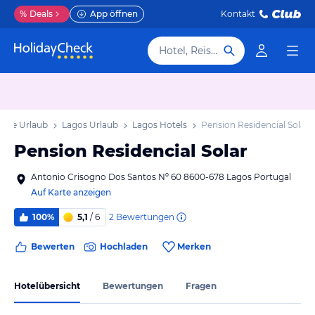
%
Deals
App öffnen
Kontakt
Hotel, Reiseziel
arve Urlaub
Lagos Urlaub
Lagos Hotels
Pension Residencial Solar
Pension Residencial Solar
Antonio Crisogno Dos Santos Nº 60 8600-678 Lagos Portugal
Auf Karte anzeigen
2
Bewertungen
100%
5,1
/ 6
Bewerten
Hochladen
Merken
Hotelübersicht
Bewertungen
Fragen