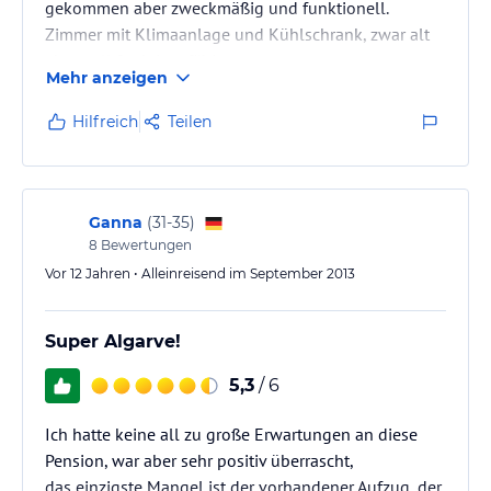
gekommen aber zweckmäßig und funktionell.
Zimmer mit Klimaanlage und Kühlschrank, zwar alt
aber voll funktionsfähig.
Mehr anzeigen
Das Frühstück war sehr übersichtlich aber oberlecker.
Frisch gepresster O-Saft und richtiger Kaffee !!!
Hilfreich
Teilen
Einziges Problem die Parkplatzsuche. Hier ist Geduld
gefragt. Wir haben kostenfrei nahezu vor der Pension
geparkt, brauchten dafür aber 4 Hotelumrundungen
(große Umrundungen !!). Alles in allem eine…
Ganna
(
31-35
)
8
Bewertungen
Vor 12 Jahren • Alleinreisend im September 2013
Super Algarve!
5,3
/ 6
Ich hatte keine all zu große Erwartungen an diese
Pension, war aber sehr positiv überrascht,
das einzigste Mangel ist der vorhandener Aufzug, der