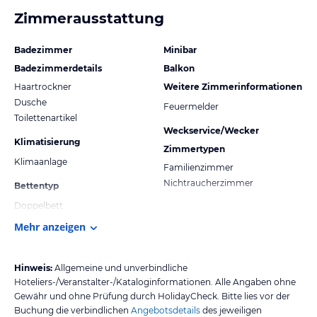
Zimmerausstattung
Badezimmer
Minibar
Badezimmerdetails
Balkon
Haartrockner
Weitere Zimmerinformationen
Dusche
Feuermelder
Toilettenartikel
Weckservice/Wecker
Klimatisierung
Zimmertypen
Klimaanlage
Familienzimmer
Nichtraucherzimmer
Bettentyp
Doppelbett
Mehr anzeigen
Hinweis:
Allgemeine und unverbindliche
Hoteliers-/Veranstalter-/Kataloginformationen. Alle Angaben ohne
Gewähr und ohne Prüfung durch HolidayCheck. Bitte lies vor der
Buchung die verbindlichen
Angebotsdetails
des jeweiligen