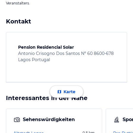
Veranstalters.
Kontakt
Pension Residencial Solar
Antonio Crisogno Dos Santos Nº 60 8600-678
Lagos Portugal
Karte
Interessantes in der Nähe
Sehenswürdigkeiten
Spor
0,5
km