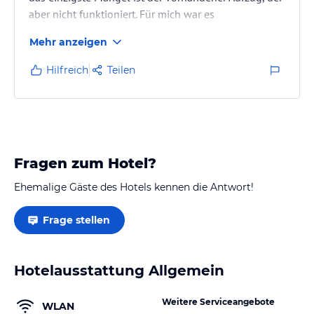
aber nicht funktioniert. Für mich war es
kein Problem, ich wohnte in der 3. Etage, aber ich
Mehr anzeigen
könnte mir vorstellen, das für etwas ältere
Menschen oder für Leute mit viel Gepäck, könnte
Hilfreich
Teilen
problematisch werden.
Fragen zum Hotel?
Ehemalige Gäste des Hotels kennen die Antwort!
Frage stellen
Hotelausstattung Allgemein
Weitere Serviceangebote
WLAN