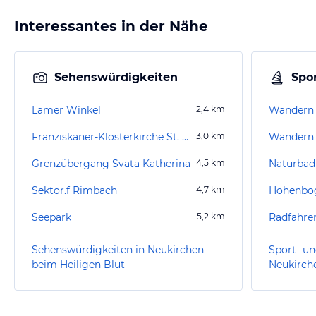
Interessantes in der Nähe
Sehenswürdigkeiten
Spor
Lamer Winkel
2,4
km
Wandern 
Franziskaner-Klosterkirche St. Katharina
3,0
km
Grenzübergang Svata Katherina
4,5
km
Naturbad
Sektor.f Rimbach
4,7
km
Seepark
5,2
km
Radfahre
Sehenswürdigkeiten in Neukirchen
Sport- un
beim Heiligen Blut
Neukirch