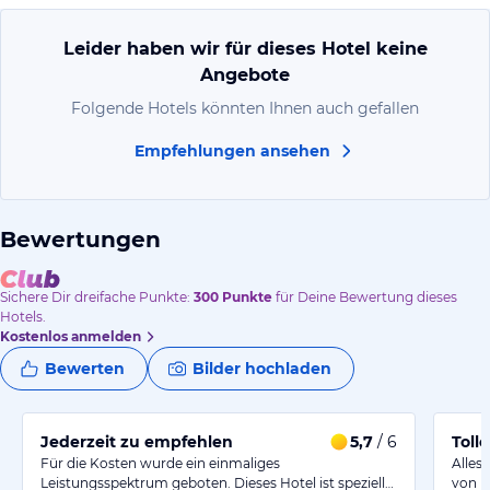
Leider haben wir für dieses Hotel keine
Angebote
Folgende Hotels könnten Ihnen auch gefallen
Empfehlungen ansehen
Bewertungen
Sichere Dir
dreifache
Punkte:
300
Punkte
für Deine Bewertung dieses
Hotels.
Kostenlos anmelden
Bewerten
Bilder hochladen
Jederzeit zu empfehlen
5,7
/ 6
Toll
Für die Kosten wurde ein einmaliges
Alles
Leistungsspektrum geboten. Dieses Hotel ist speziell…
von R