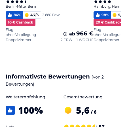
Berlin-Mitte, Berlin
Hamburg, Hambur
84
%
4,7
/
6
98
%
5,6
/
6
2.660 Bew.
10 € Cashback
20 € Cashback
Flug
Flug
966 €
ab
ohne Verpflegung
ohne Verpflegung
Doppelzimmer
2 ERW. • 1 WOCHE
Doppelzimmer
Informativste Bewertungen
(von
2
Bewertungen)
Weiterempfehlung
Gesamtbewertung
100
%
5,6
/ 6
Hotel
5,7