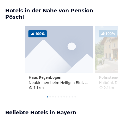
Hotels in der Nähe von Pension
Pöschl
100%
100%
Haus Regenbogen
Kolmstein
Neukirchen beim Heiligen Blut, Deutschland
Haibühl, 
1,1km
2,1km
Beliebte Hotels in Bayern