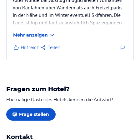
von Radfahren über Wandern als auch Freizeitparks
in der Nähe und im Winter eventuell Skifahren. Die
Lage ist top und lädt zu ausführlich Spaziergängen
ein. Auch das Personal ist nett und freundlich. Aúch
Mehr anzeigen
Sonderwünsche werden sofort bearbeitet.
Hilfreich
Teilen
Fragen zum Hotel?
Ehemalige Gäste des Hotels kennen die Antwort!
Frage stellen
Kontakt