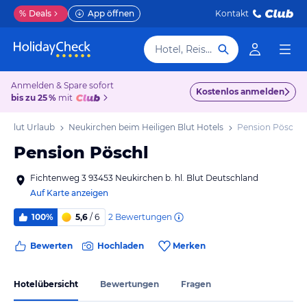
%
Deals
App öffnen
Kontakt
Hotel, Reiseziel
Anmelden & Spare sofort
Kostenlos anmelden
bis zu 25 %
mit
n Blut Urlaub
Neukirchen beim Heiligen Blut Hotels
Pension Pöschl
Pension Pöschl
Fichtenweg 3 93453 Neukirchen b. hl. Blut Deutschland
Auf Karte anzeigen
2
Bewertungen
100%
5,6
/ 6
Bewerten
Hochladen
Merken
Hotelübersicht
Bewertungen
Fragen