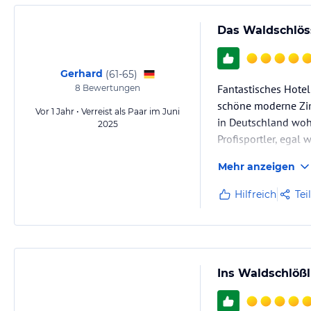
Das Waldschlös
Gerhard
(
61-65
)
Fantastisches Hotel 
8
Bewertungen
schöne moderne Zim
Vor 1 Jahr • Verreist als Paar im Juni
in Deutschland wohl
2025
Profisportler, egal
Mehr anzeigen
Hilfreich
Tei
Ins Waldschlöß