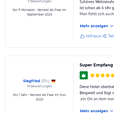
Schönes Wellnessho
5
Bewertungen
ist schon ab 6 Uhr 
Vor 11 Monaten • Verreist als Paar im
Man fühlt sich auch
September 2025
Mehr anzeigen
Hilfreich
Tei
Super Empfang 
Siegfried
(
71+
)
Diese Hotel übertra
19
Bewertungen
Bergwelt und fügt s
Vor 1 Jahr • Verreist als Paar im Juni
,ein Ort an dem man
2025
Mehr anzeigen