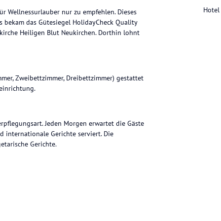
Hotel
für Wellnessurlauber nur zu empfehlen. Dieses
s bekam das Gütesiegel HolidayCheck Quality
kirche Heiligen Blut Neukirchen. Dorthin lohnt
er, Zweibettzimmer, Dreibettzimmer) gestattet
einrichtung.
erpflegungsart. Jeden Morgen erwartet die Gäste
 internationale Gerichte serviert. Die
etarische Gerichte.
acuzzi, Solarium, Erlebnisdusche, Sauna und
 ist im Beautybereich erhältlich. Nicht weit