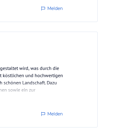
Melden
estaltet wird, was durch die
it köstlichen und hochwertigen
ch schönen Landschaft. Dazu
nen sowie ein zur
n…
Melden