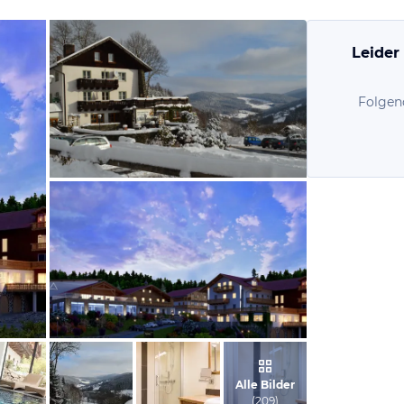
Leider
Folgen
vom Hotelier, Januar 2013
vom Hotelier, April 2018
Alle Bilder
(
209
)