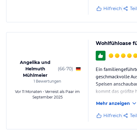
Hilfreich
Tei
Wohlfühloase fü
Angelika und
Helmuth
(
66-70
)
Ein familiengeführt
Mühlmeier
geschmackvolle Aus
1
Bewertungen
Speisen anschaubar
kommt das größte ho
Vor 11 Monaten • Verreist als Paar im
September 2025
Entspannung anrege
Mehr anzeigen
Hilfreich
Tei