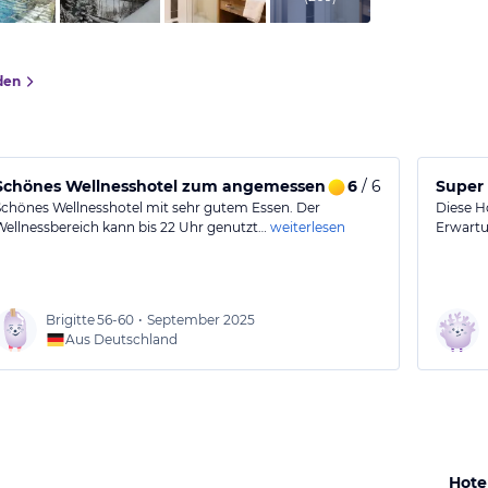
den
Schönes Wellnesshotel zum angemessenen Preis
6
/ 6
Super 
Schönes Wellnesshotel mit sehr gutem Essen. Der
Diese Ho
Wellnessbereich kann bis 22 Uhr genutzt…
weiterlesen
Erwartu
Brigitte
56-60
•
September 2025
Aus Deutschland
Hote