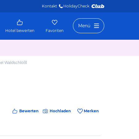
Kontakt
HolidayCheck 
Menü
Hotel bewerten
Favoriten
el Waldschlößl
Bewerten
Hochladen
Merken