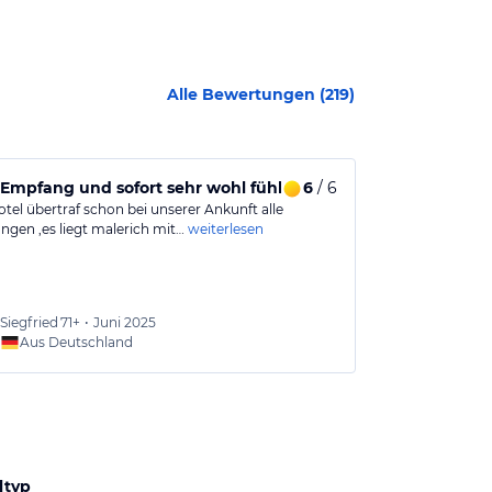
Alle Bewertungen (
219
)
Empfang und sofort sehr wohl fühlen
6
/ 6
Wohlfühloas
tel übertraf schon bei unserer Ankunft alle
Ein familiengef
ngen ,es liegt malerich mit…
weiterlesen
Engagement un
Siegfried
71+
•
Juni 2025
Aus Deutschland
Aus
ltyp