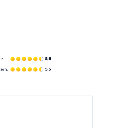
ie
5,6
terh.
5,5