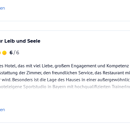
len
r Leib und Seele
6
/ 6
es Hotel, das mit viel Liebe, großem Engagement und Kompetenz g
stattung der Zimmer, den freundlichen Service, das Restaurant m
 wird. Besonders ist die Lage des Hauses in einer außergewöhnli
teleigene Sportstudio in Bayern mit hochqualifizierten TrainerIn
nder Wellnessbereich (mehrere unterschiedliche Saunen und ei
len