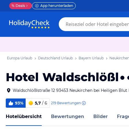
%
Deals
App herunterladen
Europa Urlaub
Deutschland Urlaub
Bayern Urlaub
Neukirchen
Hotel Waldschlößl
Waldschlößlstraße 12 93453 Neukirchen bei Heiligen Blut
93%
5,7
/ 6
219
Bewertungen
Hotelübersicht
Bewertungen
Bilder
Frag