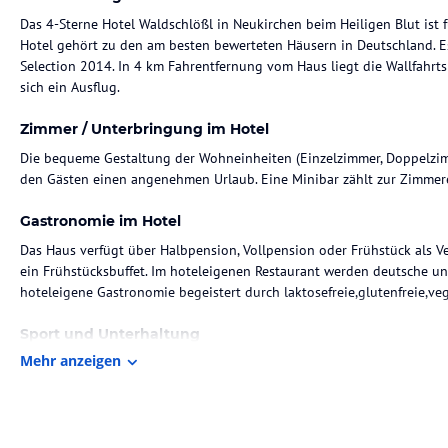
Das 4-Sterne Hotel Waldschlößl in Neukirchen beim Heiligen Blut ist 
Hotel gehört zu den am besten bewerteten Häusern in Deutschland. E
Selection 2014. In 4 km Fahrentfernung vom Haus liegt die Wallfahrts
sich ein Ausflug.
Zimmer / Unterbringung im Hotel
Die bequeme Gestaltung der Wohneinheiten (Einzelzimmer, Doppelzimm
den Gästen einen angenehmen Urlaub. Eine Minibar zählt zur Zimmer
Gastronomie im Hotel
Das Haus verfügt über Halbpension, Vollpension oder Frühstück als V
ein Frühstücksbuffet. Im hoteleigenen Restaurant werden deutsche und
hoteleigene Gastronomie begeistert durch laktosefreie,glutenfreie,veg
Sport und Unterhaltung
Mehr anzeigen
Im Haus erhalten Sie Zugang zum Wellnessbereich mit Fitnesscenter, J
Dampfbad. Ein Verwöhnprogramm mit Massagen und Körperbehandlungen
vom Haus entfernt bietet sich die Gelegenheit zum Skilaufen.
Sonstige Einrichtungen und Services