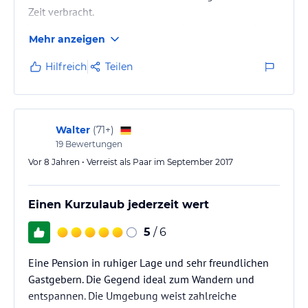
Zeit verbracht.
Wieder einmal gleich für das nächste Jahr reserviert.
Mehr anzeigen
Und wieder einmal als Freunde das gastliche Haus
verlassen.
Hilfreich
Teilen
Walter
(
71+
)
19
Bewertungen
Vor 8 Jahren • Verreist als Paar im September 2017
Einen Kurzulaub jederzeit wert
5
/ 6
Eine Pension in ruhiger Lage und sehr freundlichen
Gastgebern. Die Gegend ideal zum Wandern und
entspannen. Die Umgebung weist zahlreiche