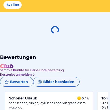
Filter
Bewertungen
Sammle
Punkte
für Deine Hotelbewertung.
Kostenlos anmelden
Bewerten
Bilder hochladen
Schöner Urlaub
6
/ 6
Toll
Sehr schöne, ruhige, idyllische Lage mit grandiosem
Die P
Ausblick.
Die F