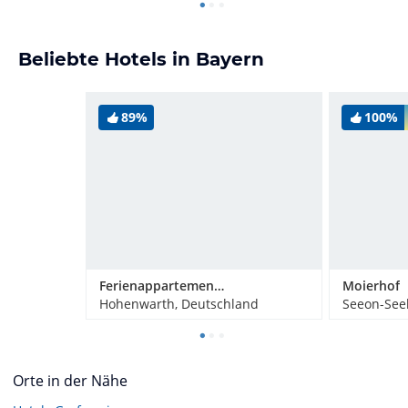
Beliebte Hotels in Bayern
89%
100%
Ferienappartements Grolik
Moierhof
Hohenwarth, Deutschland
Seeon-See
Orte in der Nähe