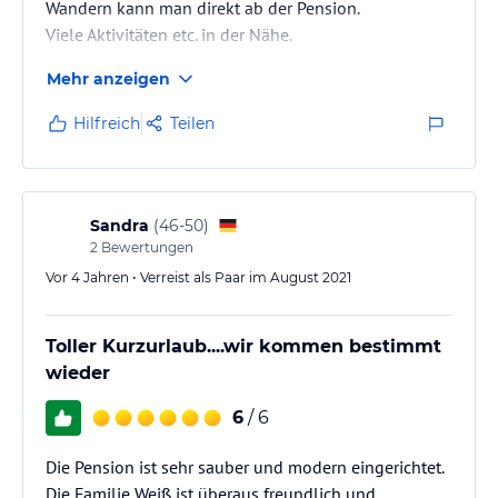
Wandern kann man direkt ab der Pension.
Reiten und Radfahren. Erkunden Sie die malerische Landschaft
Viele Aktivitäten etc. in der Nähe.
und genießen Sie die frische Luft. Kostenlose Privatparkplätze
stehen an der Pension zur Verfügung, so dass Sie bequem die
Mehr anzeigen
Umgebung erkunden können.
Hilfreich
Teilen
Hinweis:
Verfasst von HolidayCheck mit Hilfe von KI. Alle
Angaben ohne Gewähr. Bitte lies vor der Buchung die
verbindlichen
Angebotsdetails
des jeweiligen Veranstalters.
Sandra
(
46-50
)
2
Bewertungen
Vor 4 Jahren • Verreist als Paar im August 2021
Toller Kurzurlaub....wir kommen bestimmt
wieder
6
/ 6
Die Pension ist sehr sauber und modern eingerichtet.
Die Familie Weiß ist überaus freundlich und