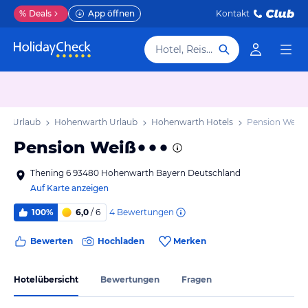
%
Deals
App öffnen
Kontakt
Hotel, Reiseziel
rn Urlaub
Hohenwarth Urlaub
Hohenwarth Hotels
Pension Weiß
Pension Weiß
Thening 6 93480 Hohenwarth Bayern Deutschland
Auf Karte anzeigen
4
Bewertungen
100%
6,0
/ 6
Bewerten
Hochladen
Merken
Hotelübersicht
Bewertungen
Fragen