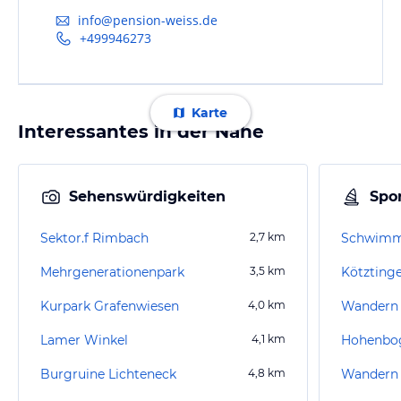
info@pension-weiss.de
+499946273
Karte
Interessantes in der Nähe
Sehenswürdigkeiten
Spor
Sektor.f Rimbach
2,7
km
Schwim
Mehrgenerationenpark
3,5
km
Kötztinge
Kurpark Grafenwiesen
4,0
km
Wandern 
Lamer Winkel
4,1
km
Burgruine Lichteneck
4,8
km
Wandern 