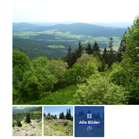
Bild melden
von Klaus
Alle Bilder
(
5
)
Bild
Bild