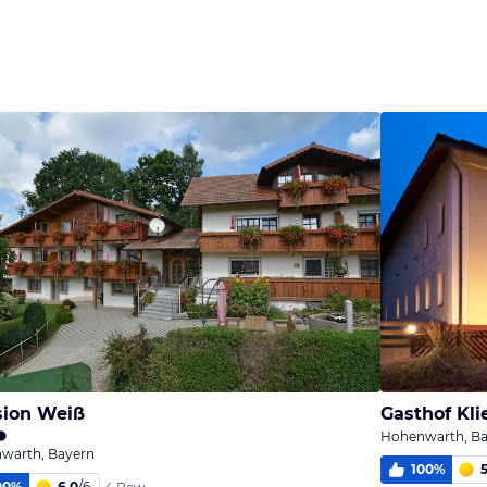
ion Weiß
Gasthof Kli
Hohenwarth, Ba
warth, Bayern
100
%
5
00
%
6,0
/
6