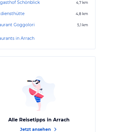
gasthof Schönblick
4,7
km
tdiensthütte
4,8
km
aurant Goggolori
5,1
km
aurants in Arrach
Alle Reisetipps in Arrach
Jetzt ansehen