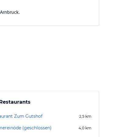
 Arnbruck.
Restaurants
aurant Zum Gutshof
2,5
km
ereinöde (geschlossen)
4,0
km