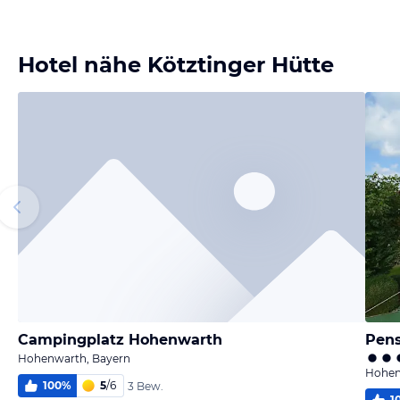
melden
melden
von Franz-
von Franz-
Josef
Josef
Hotel nähe Kötztinger Hütte
Campingplatz Hohenwarth
Pens
Hohenwarth, Bayern
Hohen
100
%
5
/
6
3 Bew.
1