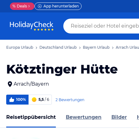
%
Deals
App herunterladen
Europa Urlaub
Deutschland Urlaub
Bayern Urlaub
Arrach Urla
Kötztinger Hütte
Arrach/Bayern
100%
5,5
/ 6
2 Bewertungen
Reisetippübersicht
Bewertungen
Bilder