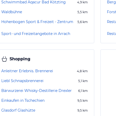
Schwimmbad Aqacur Bad Kötzting
Berg
4,9
km
Waldbühne
Fors
5,5
km
Hohenbogen Sport & Freizeit - Zentrum
Rest
5,6
km
Sport- und Freizeitangebote in Arrach
Rest
Shopping
Anleitner Erlebnis. Brennerei
4,8
km
Liebl Schnapsbrennerei
5,1
km
Bärwurzerei Whisky-Destillerie Drexler
6,1
km
Einkaufen in Tschechien
9,5
km
Glasdorf Glashütte
9,5
km