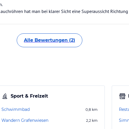
m.
auchröhren hat man bei klarer Sicht eine Superaussicht Richtung
Alle Bewertungen (2)
Sport & Freizeit
Schwimmbad
Rest
0,8
km
Wandern Grafenwiesen
Simm
2,2
km