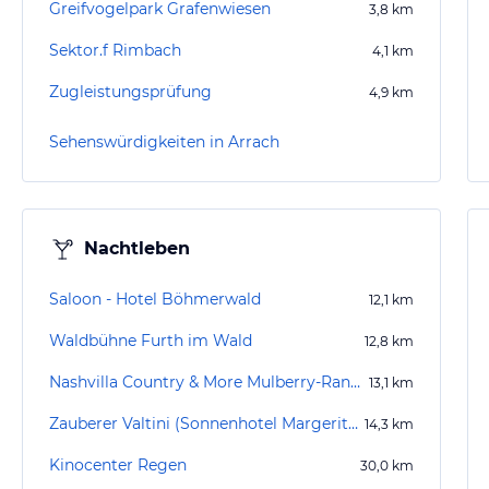
Greifvogelpark Grafenwiesen
3,8
km
Sektor.f Rimbach
4,1
km
Zugleistungsprüfung
4,9
km
Sehenswürdigkeiten in Arrach
Nachtleben
Saloon - Hotel Böhmerwald
12,1
km
Waldbühne Furth im Wald
12,8
km
Nashvilla Country & More Mulberry-Ranch
13,1
km
Zauberer Valtini (Sonnenhotel Margeritenhof)
14,3
km
Kinocenter Regen
30,0
km