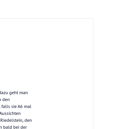
 dazu geht man
n den
 falls sie A6 mal
 Aussichten
Riedelstein, den
n bald bei der