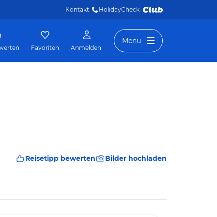
Kontakt
HolidayCheck 
Menü
werten
Favoriten
Anmelden
Reisetipp bewerten
Bilder hochladen