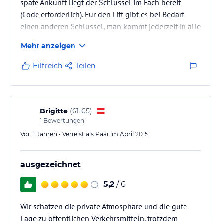
späte Ankunft liegt der Schlüssel im Fach bereit
(Code erforderlich). Für den Lift gibt es bei Bedarf
einen anderen Schlüssel, man kommt jederzeit in alle
Räumlichkeiten. Kleine Ungereimtheiten wurden flott
Mehr anzeigen
und verlässlich beseitigt (keine Antirutschmatte in der
schön gefliesten Dusche, am 1. Tag versperrte ein
Hilfreich
Teilen
Staubsauger samt Schlauch und Stromkabel den
Weg ins Zimmer, am 2. Tag fehlten die Badetücher). Im
Zimmer ist alles vorhanden, was man sich
wünschen…
Brigitte
(
61-65
)
1
Bewertungen
Vor 11 Jahren • Verreist als Paar im April 2015
ausgezeichnet
5,2
/ 6
Wir schätzen die private Atmosphäre und die gute
Lage zu öffentlichen Verkehrsmitteln, trotzdem