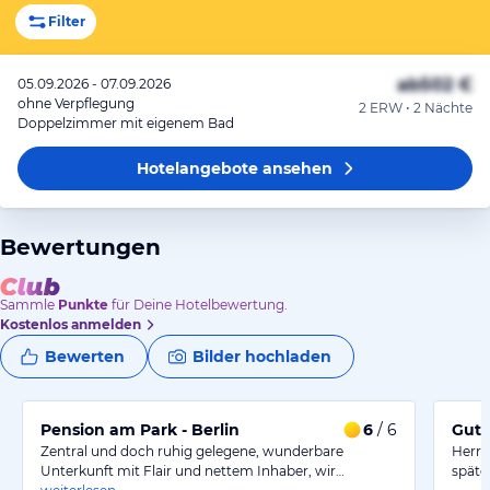
Filter
ab
502 €
05.09.2026 - 07.09.2026
ohne Verpflegung
2 ERW • 2 Nächte
Doppelzimmer mit eigenem Bad
Hotelangebote
ansehen
Bewertungen
Sammle
Punkte
für Deine Hotelbewertung.
Kostenlos anmelden
Bewerten
Bilder hochladen
Pension am Park - Berlin
6
/ 6
Gut,
Zentral und doch ruhig gelegene, wunderbare
Herr T
Unterkunft mit Flair und nettem Inhaber, wir…
späte