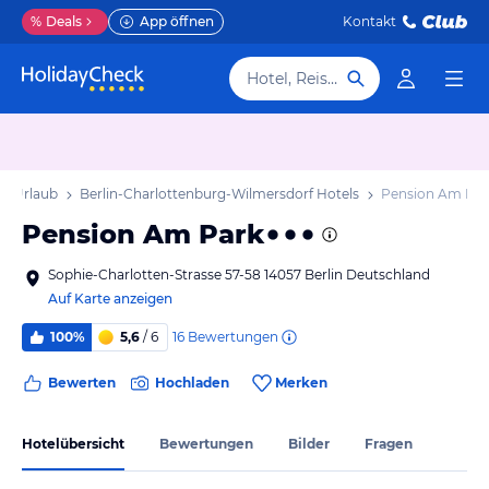
%
Deals
App öffnen
Kontakt
Hotel, Reiseziel
rf Urlaub
Berlin-Charlottenburg-Wilmersdorf Hotels
Pension Am Par
Pension Am Park
Sophie-Charlotten-Strasse 57-58 14057 Berlin Deutschland
Auf Karte anzeigen
16
Bewertungen
100%
5,6
/ 6
Bewerten
Hochladen
Merken
Hotelübersicht
Bewertungen
Bilder
Fragen