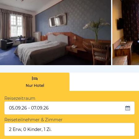
vom Hotelie
Nur Hotel
Reisezeitraum
05.09.26 - 07.09.26
Reiseteilnehmer & Zimmer
2 Erw, 0 Kinder, 1 Zi.