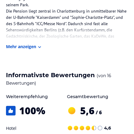
seinem Park.
Die Pension liegt zentral in Charlottenburg in unmittelbarer Nähe
der U-Bahnhöfe "Kaiserdamm" und "Sophie-Charlotte-Platz", und
des S-Bahnhofs "ICC/Messe Nord". Dadurch sind fast alle
Sehenswürdigkeiten Berlins (z.B. den Kurfürstendamm, die
Gedächtniskirche, der Zoologische Garten, das KaDeWe, das
Brandenburger Tor, den Potsdamer Platz, den Gendarmenmarkt, die
Mehr anzeigen
Museumsinsel, Unter den Linden) in nur wenigen Minuten zu
erreichen.
Das Messegelände mit dem ICC und dem Funkturm erreichen Sie
in ca. 10 Minuten, das Schloss Charlottenburg und die Deutsche
Oper in ca. 15 Minuten zu Fuss.
Informativste Bewertungen
(von
16
Bewertungen)
Zimmer / Unterbringung im Hotel
Alle Zimmer sind individuell und unterschiedlich eingerichtet und
Weiterempfehlung
Gesamtbewertung
verfügen über TV, Minibar und Haartrockner. Alle Doppelzimmer
100
%
5,6
sind mit Dusche/WC ausgestattet. Einige günstige Einzelzimmer
/ 6
Gastronomie im Hotel
Hotel
4,6