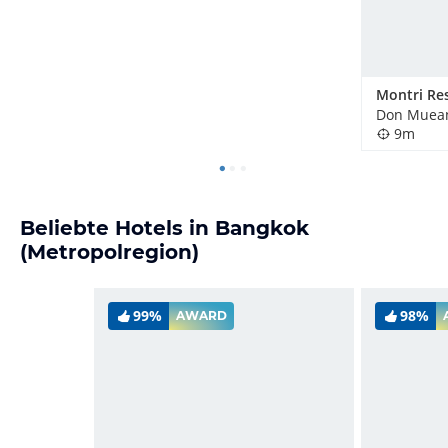
Don Muean
9m
Beliebte Hotels in Bangkok
(Metropolregion)
99%
98%
AWARD