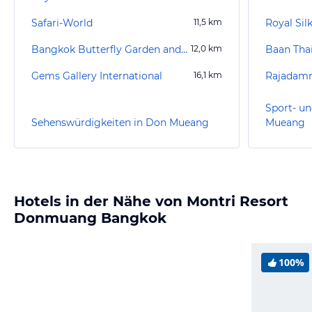
Safari-World
11,5
km
Royal Sil
Bangkok Butterfly Garden and Insectarium
12,0
km
Baan Thai
Gems Gallery International
16,1
km
Rajadamn
Sport- un
Sehenswürdigkeiten in Don Mueang
Mueang
Hotels in der Nähe von Montri Resort
Donmuang Bangkok
100%