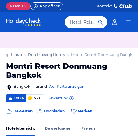
%
Deals
App öffnen
Kontakt
Hotel, Reiseziel
ang Urlaub
Don Mueang Hotels
Montri Resort Donmuang Bangkok
Montri Resort Donmuang
Bangkok
Bangkok Thailand
Auf Karte anzeigen
1
Bewertung
100%
5
/ 6
Bewerten
Hochladen
Merken
Hotelübersicht
Bewertungen
Fragen