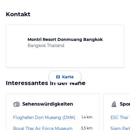
Kontakt
Montri Resort Donmuang Bangkok
Bangkok Thailand
Karte
Interessantes in der Nähe
Sehenswürdigkeiten
Spor
Flughafen Don Mueang (DMK)
1,4
km
ESC Thai
Royal Thai Air Force Museum
3,5
km
Siam Par