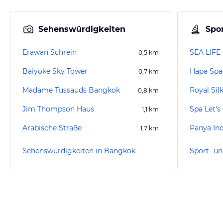
Sehenswürdigkeiten
Spor
Erawan Schrein
SEA LIFE
0,5
km
Baiyoke Sky Tower
Hapa Spa
0,7
km
Madame Tussauds Bangkok
Royal Sil
0,8
km
Jim Thompson Haus
Spa Let's
1,1
km
Arabische Straße
Panya Ind
1,7
km
Sehenswürdigkeiten in Bangkok