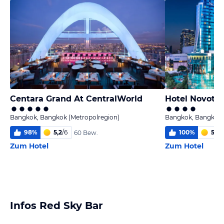
Centara Grand At CentralWorld
Hotel Novote
Bangkok, Bangkok (Metropolregion)
Bangkok, Bangkok 
98
%
5,2
/
6
100
%
5,0
/
60 Bew.
Zum Hotel
Zum Hotel
Infos Red Sky Bar