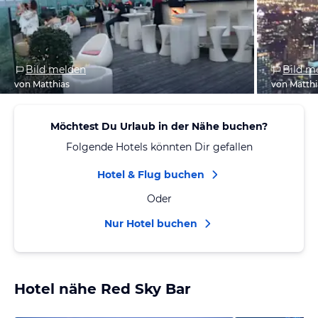
Bild melden
Bild m
von Matthias
von Matthi
Möchtest Du Urlaub in der Nähe buchen?
Folgende Hotels könnten Dir gefallen
Hotel & Flug buchen
Oder
Nur Hotel buchen
Hotel nähe Red Sky Bar