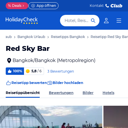
%
Deals
App öffnen
Kontakt
Hotel, Reiseziel
 Urlaub
Bangkok Urlaub
Reisetipps Bangkok
Reisetipp Red Sky Bar
Red Sky Bar
Bangkok/Bangkok (Metropolregion)
100%
5,8
/ 6
3 Bewertungen
Reisetipp bewerten
Bilder hochladen
Reisetippübersicht
Bewertungen
Bilder
Hotels