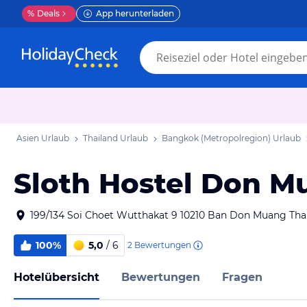
%
Deals
App herunterladen
Asien Urlaub
Thailand Urlaub
Bangkok (Metropolregion) Urlaub
Sloth Hostel Don M
199/134 Soi Choet Wutthakat 9 10210 Ban Don Muang Tha
100%
5,0
/ 6
2
Bewertungen
Hotelübersicht
Bewertungen
Fragen