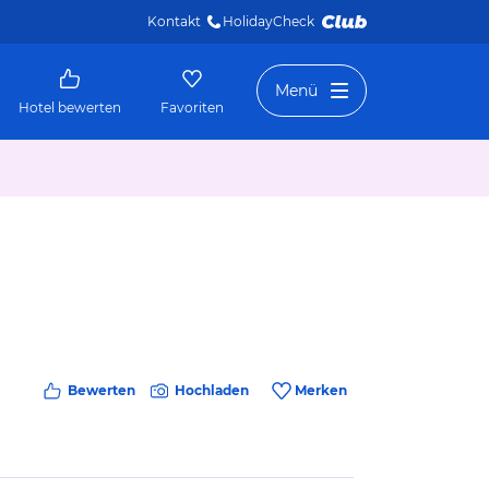
Kontakt
HolidayCheck 
Menü
Hotel bewerten
Favoriten
Bewerten
Hochladen
Merken