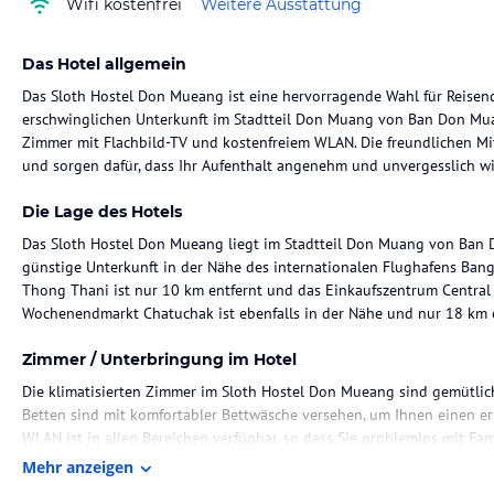
Wifi kostenfrei
Weitere Ausstattung
Das Hotel allgemein
Das Sloth Hostel Don Mueang ist eine hervorragende Wahl für Reisen
erschwinglichen Unterkunft im Stadtteil Don Muang von Ban Don Muan
Zimmer mit Flachbild-TV und kostenfreiem WLAN. Die freundlichen Mi
und sorgen dafür, dass Ihr Aufenthalt angenehm und unvergesslich wi
Die Lage des Hotels
Das Sloth Hostel Don Mueang liegt im Stadtteil Don Muang von Ban Do
günstige Unterkunft in der Nähe des internationalen Flughafens B
Thong Thani ist nur 10 km entfernt und das Einkaufszentrum Central 
Wochenendmarkt Chatuchak ist ebenfalls in der Nähe und nur 18 km e
Zimmer / Unterbringung im Hotel
Die klimatisierten Zimmer im Sloth Hostel Don Mueang sind gemütlich
Betten sind mit komfortabler Bettwäsche versehen, um Ihnen einen e
WLAN ist in allen Bereichen verfügbar, so dass Sie problemlos mit Fa
Mehr anzeigen
Gastronomie im Hotel