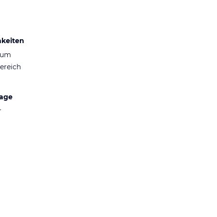
hkeiten
aum
ereich
lage
r