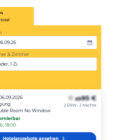
Hotel
m
06.09.26
mer & Zimmer
der, 1 Zi.
95 €
 06.09.2026
ab
egung
2 ERW • 2 Nächte
ouble Room No Window
ornierbar
6, 18:00
Hotelangebote
ansehen