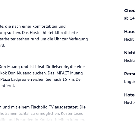
Chec
ab 14
de, die nach einer komfortablen und
Haus
g suchen. Das Hostel bietet klimatisierte
tarbeiter stehen rund um die Uhr zur Verfügung
Nicht
rd.
Nich
Nicht
n Muang und ist ideal für Reisende, die eine
angkok-Don Mueang suchen. Das IMPACT Muang
Pers
Plaza Ladprao erreichen Sie nach 15 km. Der
Engli
ntfernt.
Hote
Hoste
 und mit einem Flachbild-TV ausgestattet. Die
rholsamen Schlaf zu ermöglichen. Kostenloses
milie und Freunden in Kontakt bleiben können.