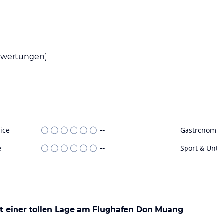
r Sie sich mit anderen Gästen entspannen und
unft, aber in der Umgebung finden Sie eine
ionale Speisen genießen können. Die
lungen und Informationen zur Verfügung.
wertungen)
iteinrichtungen hat, gibt es in der Umgebung
en die nahe gelegenen Sehenswürdigkeiten
zeption des Hostels steht Ihnen jederzeit zur
 Ausflügen.
ice
--
Gastronom
ohne Gewähr. Bitte lies vor der Buchung die
e
--
Sport & Un
t einer tollen Lage am Flughafen Don Muang