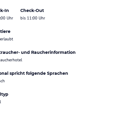
k-In
Check-Out
:00 Uhr
bis 11:00 Uhr
tiere
 erlaubt
traucher- und Raucherinformation
raucherhotel
onal spricht folgende Sprachen
sch
ltyp
l