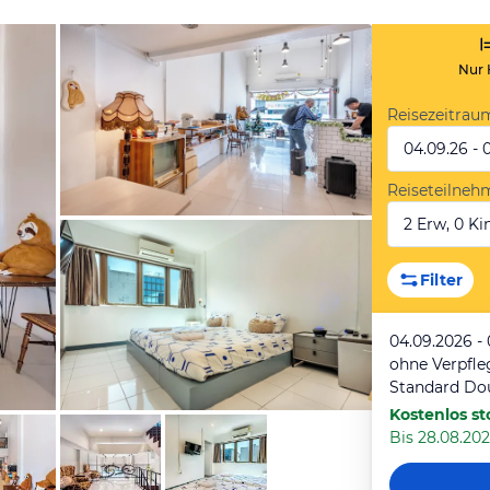
Nur 
Reisezeitrau
04.09.26 - 
Reiseteilneh
2 Erw, 0 Kin
von Expedia
Filter
04.09.2026 -
ohne Verpfl
Standard D
Kostenlos st
Bis 28.08.202
von Expedia