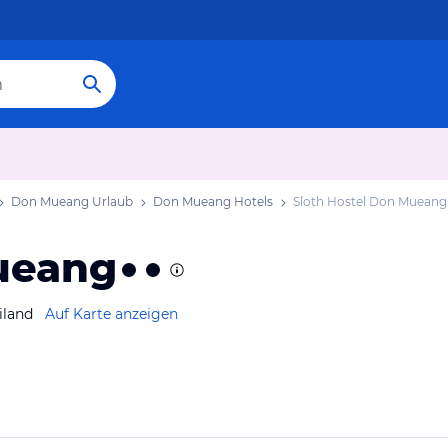
Don Mueang Urlaub
Don Mueang Hotels
Sloth Hostel Don Mueang
ueang
iland
Auf Karte anzeigen