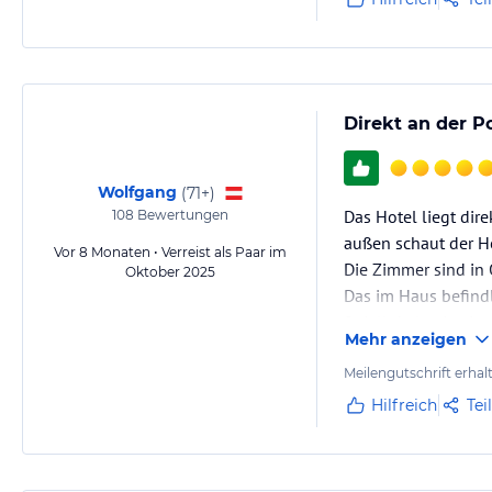
Direkt an der P
Wolfgang
(
71+
)
Das Hotel liegt dir
108
Bewertungen
außen schaut der Ho
Vor 8 Monaten • Verreist als Paar im
Die Zimmer sind in 
Oktober 2025
Das im Haus befindl
Spiellokale ein zie
Mehr anzeigen
Meilengutschrift erhal
Hilfreich
Tei