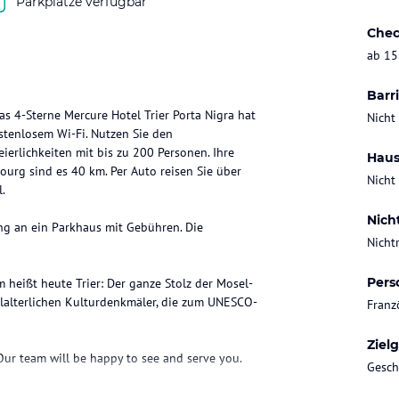
Parkplätze verfügbar
Chec
ab 15
Barri
as 4-Sterne Mercure Hotel Trier Porta Nigra hat
Nicht
stenlosem Wi-Fi. Nutzen Sie den
erlichkeiten mit bis zu 200 Personen. Ihre
Haus
ourg sind es 40 km. Per Auto reisen Sie über
Nicht
.
Nich
ung an ein Parkhaus mit Gebühren. Die
Nicht
Pers
 heißt heute Trier: Der ganze Stolz der Mosel-
elalterlichen Kulturdenkmäler, die zum UNESCO-
Franz
Ziel
Our team will be happy to see and serve you.
Gesch