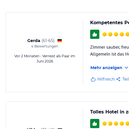
Hinweis:
Allgemeine und unverbindliche Hoteliers-/Veranstalter-/K
Gewähr und ohne Prüfung durch HolidayCheck. Bitte lies vor der B
jeweiligen Veranstalters.
Kompetentes Pe
Gerda
(
61-65
)
4
Bewertungen
Zimmer sauber, freu
Allgemein ist das H
Vor 2 Monaten • Verreist als Paar im
Juni 2026
Mehr anzeigen
Hilfreich
Tei
Tolles Hotel in