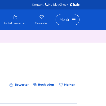
Kontakt
HolidayCheck 
Menü
Hotel bewerten
Favoriten
Bewerten
Hochladen
Merken