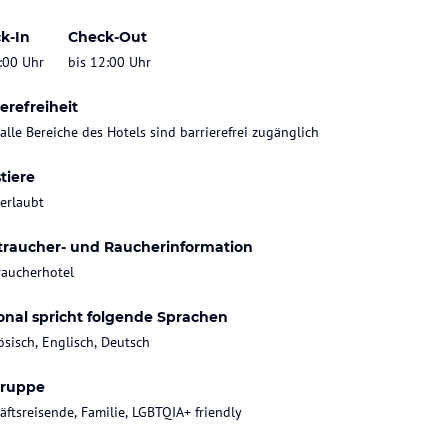
k-In
Check-Out
:00 Uhr
bis 12:00 Uhr
erefreiheit
 alle Bereiche des Hotels sind barrierefrei zugänglich
tiere
 erlaubt
traucher- und Raucherinformation
raucherhotel
onal spricht folgende Sprachen
ösisch, Englisch, Deutsch
gruppe
äftsreisende, Familie, LGBTQIA+ friendly