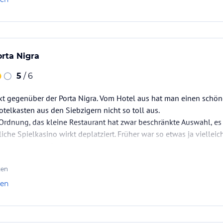
orta Nigra
5
/ 6
ekt gegenüber der Porta Nigra. Vom Hotel aus hat man einen schöne
telkasten aus den Siebzigern nicht so toll aus.
Ordnung, das kleine Restaurant hat zwar beschränkte Auswahl, es 
iche Spielkasino wirkt deplatziert. Früher war so etwas ja viellei
mlich dubiosen Ruf.
ten
len