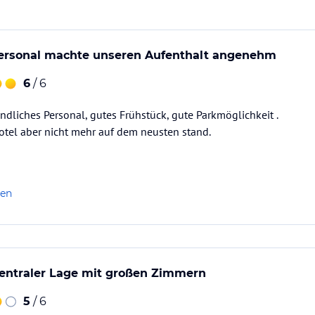
ataloginformationen. Alle Angaben ohne
uchung die verbindlichen
Angebotsdetails
des
rsonal machte unseren Aufenthalt angenehm
6
/ 6
ndliches Personal, gutes Frühstück, gute Parkmöglichkeit .
otel aber nicht mehr auf dem neusten stand.
len
 zentraler Lage mit großen Zimmern
5
/ 6