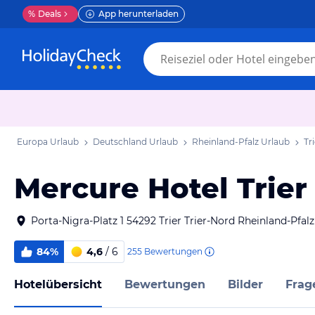
%
Deals
App herunterladen
Europa Urlaub
Deutschland Urlaub
Rheinland-Pfalz Urlaub
Tr
Mercure Hotel Trier
Porta-Nigra-Platz 1 54292 Trier Trier-Nord Rheinland-Pfal
84%
4,6
/ 6
255
Bewertungen
Hotelübersicht
Bewertungen
Bilder
Frag