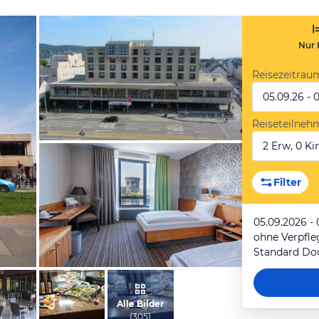
Nur 
Reisezeitrau
05.09.26 - 
Reiseteilneh
2 Erw, 0 Kin
von Peter, Juli 2013
Filter
05.09.2026 - 
ohne Verpfl
Standard Do
vom Hotelier, September 2017
Alle Bilder
(
305
)