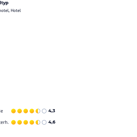
ltyp
hotel, Hotel
ie
4,3
terh.
4,6