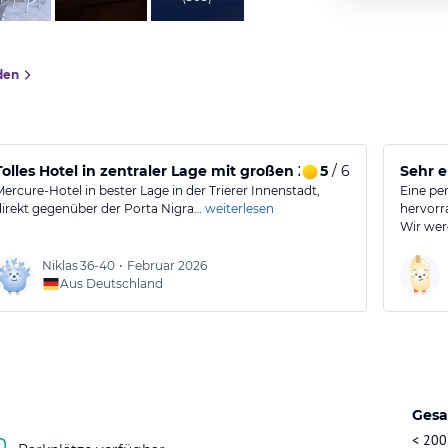
den
ngenehm
Tolles Hotel in zentraler Lage mit großen Zimmern
5
/ 6
Sehr 
Mercure-Hotel in bester Lage in der Trierer Innenstadt,
Eine per
direkt gegenüber der Porta Nigra…
weiterlesen
hervorr
Wir we
Niklas
36-40
•
Februar 2026
Aus Deutschland
Gesa
< 200