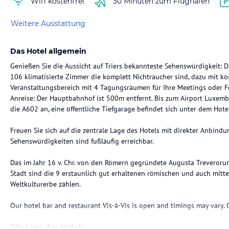
Wifi kostenfrei
30 Minuten zum Flughafen
Weitere Ausstattung
Das Hotel allgemein
Genießen Sie die Aussicht auf Triers bekannteste Sehenswürdigkeit: D
106 klimatisierte Zimmer die komplett Nichtraucher sind, dazu mit ko
Veranstaltungsbereich mit 4 Tagungsräumen für Ihre Meetings oder Fei
Anreise: Der Hauptbahnhof ist 500m entfernt. Bis zum Airport Luxemb
die A602 an, eine öffentliche Tiefgarage befindet sich unter dem Hotel
Freuen Sie sich auf die zentrale Lage des Hotels mit direkter Anbind
Sehenswürdigkeiten sind fußläufig erreichbar.
Das im Jahr 16 v. Chr. von den Römern gegründete Augusta Treverorum
Stadt sind die 9 erstaunlich gut erhaltenen römischen und auch mitt
Weltkulturerbe zählen.
Our hotel bar and restaurant Vis-à-Vis is open and timings may vary. 
Die Lage des Hotels