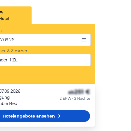
Hotel
m
07.09.26
mer & Zimmer
der, 1 Zi.
251 €
07.09.2026
ab
egung
2 ERW • 2 Nächte
uble Bed
Hotelangebote
ansehen