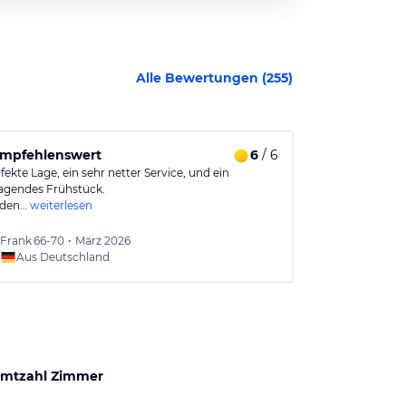
Alle Bewertungen (
255
)
empfehlenswert
6
/ 6
Direkt an de
fekte Lage, ein sehr netter Service, und ein
Das Hotel lieg
agendes Frühstück.
Hotel aus hat
rden…
weiterlesen
Frank
66-70
•
März 2026
Wolfg
Aus Deutschland
Aus
mtzahl Zimmer