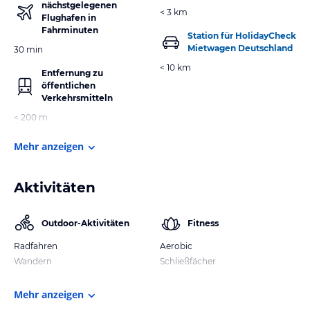
nächstgelegenen
< 3 km
Flughafen in
Fahrminuten
Station für HolidayCheck
Mietwagen Deutschland
30 min
< 10 km
Entfernung zu
öffentlichen
Verkehrsmitteln
< 200 m
Mehr anzeigen
Aktivitäten
Outdoor-Aktivitäten
Fitness
Radfahren
Aerobic
Wandern
Schließfächer
Mehr anzeigen