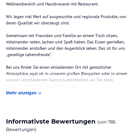
Wellnessbereich und Hausbrauerei mit Restaurant.
Wir legen viel Wert auf ausgesuchte und regionale Produkte, von
deren Qualität wir überzeugt sind.
Gemeinsam mit Freunden und Familie an einem Tisch sitzen,
miteinander reden, lachen und Spaß haben. Das Essen genießen,
miteinander anstoßen und den Augenblick leben: Das ist für uns
„gesellige Lebensfreude“.
Bei uns findet Sie einen einladenden Ort mit gemütlicher
Atmosphäre, egal ob in unserem großen Biergarten oder in einem
unserer verschiedenen Gastroräumlichkeiten, wo Sie diese
gesellige Lebensfreunde erleben können.
Mehr anzeigen
Die Lage des Hotels
Umgeben von Weinbergen befindet sich unser Hotel Blesius
Garten. Sie wohnen nur 7 Fahrminuten mit dem Bus von Triers
wunderschönem, historischem Stadtzentrum entfernt.
Informativste Bewertungen
(von
786
Bewertungen)
Zimmer / Unterbringung im Hotel