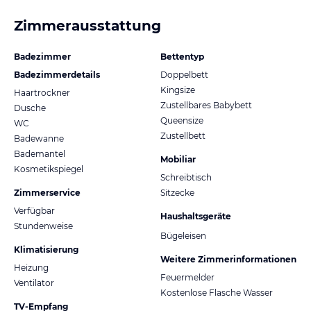
Zimmerausstattung
Badezimmer
Bettentyp
Badezimmerdetails
Doppelbett
Kingsize
Haartrockner
Zustellbares Babybett
Dusche
Queensize
WC
Zustellbett
Badewanne
Bademantel
Mobiliar
Kosmetikspiegel
Schreibtisch
Zimmerservice
Sitzecke
Verfügbar
Haushaltsgeräte
Stundenweise
Bügeleisen
Klimatisierung
Weitere Zimmerinformationen
Heizung
Feuermelder
Ventilator
Kostenlose Flasche Wasser
TV-Empfang