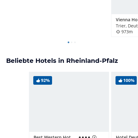
Trier, Deu
973m
Beliebte Hotels in Rheinland-Pfalz
92%
100%
Best Western Hotel Trier City