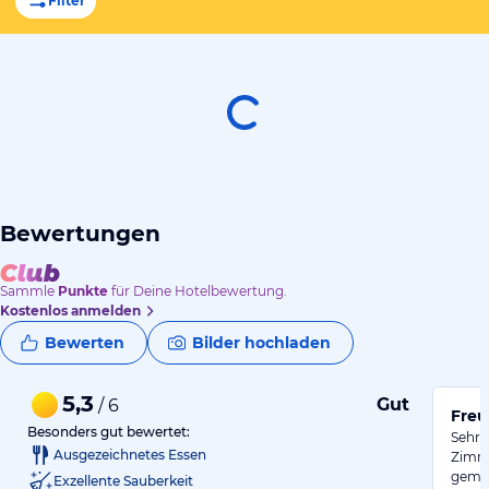
Filter
Bewertungen
Sammle
Punkte
für Deine Hotelbewertung.
Kostenlos anmelden
Bewerten
Bilder hochladen
5,3
Gut
/ 6
Freu
Besonders gut bewertet:
Sehr 
Ausgezeichnetes Essen
Zimme
gemüt
Exzellente Sauberkeit