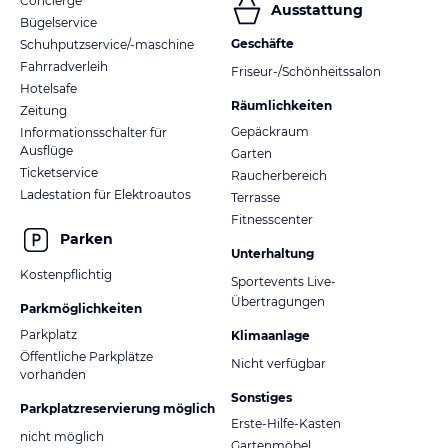
Concierge
Ausstattung
Bügelservice
Geschäfte
Schuhputzservice/-maschine
Fahrradverleih
Friseur-/Schönheitssalon
Hotelsafe
Räumlichkeiten
Zeitung
Gepäckraum
Informationsschalter für
Ausflüge
Garten
Ticketservice
Raucherbereich
Ladestation für Elektroautos
Terrasse
Fitnesscenter
Parken
Unterhaltung
Kostenpflichtig
Sportevents Live-
Übertragungen
Parkmöglichkeiten
Parkplatz
Klimaanlage
Öffentliche Parkplätze
Nicht verfügbar
vorhanden
Sonstiges
Parkplatzreservierung möglich
Erste-Hilfe-Kasten
nicht möglich
Gartenmöbel