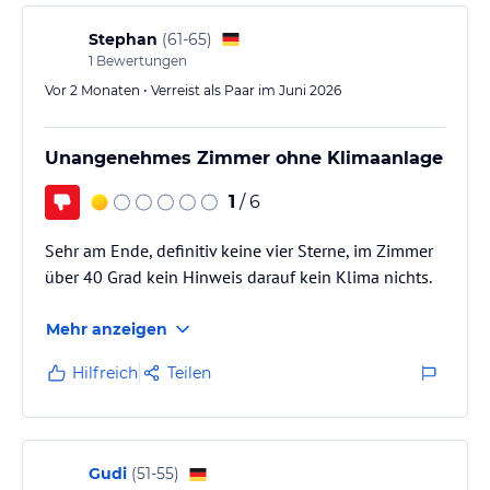
Als wir es nutzen wollten, wurden
Reinigungsarbeiten durchgeführt.
Stephan
(
61-65
)
Wir waren nur zwei Nächte im Hotel.
1
Bewertungen
Vor 2 Monaten • Verreist als Paar im Juni 2026
Unangenehmes Zimmer ohne Klimaanlage
1
/ 6
Sehr am Ende, definitiv keine vier Sterne, im Zimmer
über 40 Grad kein Hinweis darauf kein Klima nichts.
Mehr anzeigen
Hilfreich
Teilen
Gudi
(
51-55
)