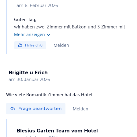
am
6. Februar 2026
Guten Tag,
wir haben zwei Zimmer mit Balkon und 3 Zimmer mit
Zugang zu einer Sonnenterrasse. Wir haben keinen
Mehr anzeigen
Kühlschrank in den Zimmern, aber für Gäste einen
Melden
Hilfreich
0
Kühlschrank an der Rezeption (Aufbewahren von
Medikamenten) und für kalte Getränke einen
Kühlsschrank in der Lobby. Wasserkocher haben 2
unserer Zimmerkategorien. Aber es kann jederzeit auch
Brigitte u Erich
in der niedrigsten Kategorie ein Wasserkocher zur
am
30. Januar 2026
VErfügung gestellt werden.
Wie viele Romantik Zimmer hat das Hotel
Frage beantworten
Melden
Blesius Garten Team
vom Hotel