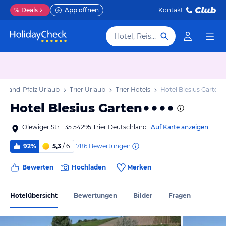
%
Deals
App öffnen
Kontakt
Hotel, Reiseziel
inland-Pfalz Urlaub
Trier Urlaub
Trier Hotels
Hotel Blesius Garten
Hotel Blesius Garten
Olewiger Str. 135 54295 Trier Deutschland
Auf Karte anzeigen
786
Bewertungen
92%
5,3
/ 6
Bewerten
Hochladen
Merken
Hotelübersicht
Bewertungen
Bilder
Fragen