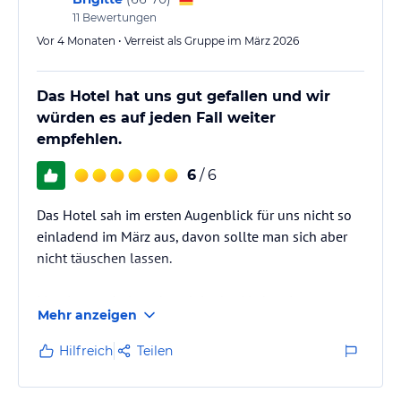
ruhige Atmosphäre und die Liebe zum Detail. Auch
11
Bewertungen
das Badezimmer war modern, gepflegt und bestens
Vor 4 Monaten • Verreist als Gruppe im März 2026
ausgestattet.
Das Hotel hat uns gut gefallen und wir
Das Frühstück ließ keine Wünsche offen –…
würden es auf jeden Fall weiter
empfehlen.
6
/ 6
Das Hotel sah im ersten Augenblick für uns nicht so
einladend im März aus, davon sollte man sich aber
nicht täuschen lassen.
Man ist anscheinend noch in den Vorbereitungen
Mehr anzeigen
nach dem Winter.
Es wurde draußen wunderschöne Blumendeko
Hilfreich
Teilen
aufgestellt.👍Sehr schön.
Das Schwimmbad konnten wir leider nicht nutzen.