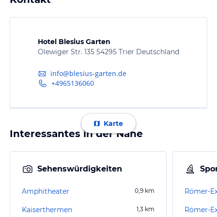
Hotel Blesius Garten
Olewiger Str. 135 54295 Trier Deutschland
info@blesius-garten.de
+4965136060
Karte
Interessantes in der Nähe
Sehenswürdigkeiten
Spor
Amphitheater
0,9
km
Römer-Ex
Kaiserthermen
1,3
km
Römer-Ex