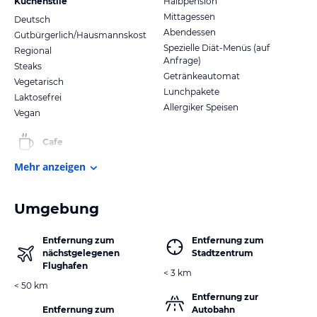
Küchenstile
Halbpension
Mittagessen
Deutsch
Abendessen
Gutbürgerlich/Hausmannskost
Spezielle Diät-Menüs (auf
Regional
Anfrage)
Steaks
Getränkeautomat
Vegetarisch
Lunchpakete
Laktosefrei
Allergiker Speisen
Vegan
Cafe
Mehr anzeigen
Umgebung
Entfernung zum
Entfernung zum
nächstgelegenen
Stadtzentrum
Flughafen
< 3 km
< 50 km
Entfernung zur
Entfernung zum
Autobahn