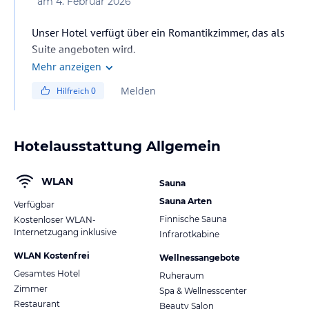
am
4. Februar 2026
Unser Hotel verfügt über ein Romantikzimmer, das als
Suite angeboten wird.
Hat ca. 34m², mit großer Sitzecke, eigener
Mehr anzeigen
Sonnenterrasse
Melden
Hilfreich
0
und elektrischem Kaminfeuer ist ideal für ein
romantisches Wochenende zu Zweit.
Ausgestattet mit Kabel-/Farb TV, Telefon, Föhn, Safe
Hotelausstattung Allgemein
WLAN
Sauna
Sauna Arten
Verfügbar
Finnische Sauna
Kostenloser WLAN-
Internetzugang inklusive
Infrarotkabine
WLAN Kostenfrei
Wellnessangebote
Gesamtes Hotel
Ruheraum
Zimmer
Spa & Wellnesscenter
Restaurant
Beauty Salon