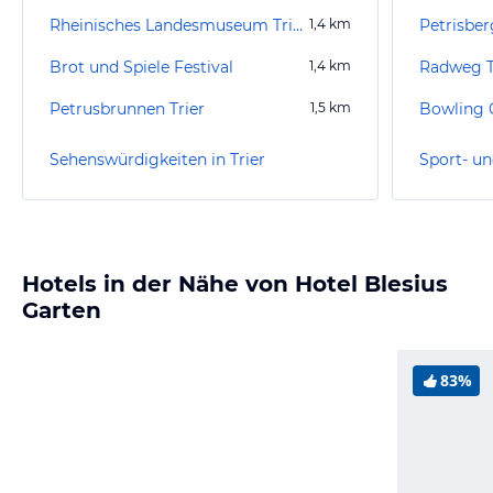
Rheinisches Landesmuseum Trier
1,4
km
Petrisber
Brot und Spiele Festival
1,4
km
Radweg Tr
Petrusbrunnen Trier
1,5
km
Bowling 
Sehenswürdigkeiten in Trier
Sport- un
Hotels in der Nähe von Hotel Blesius
Garten
83%