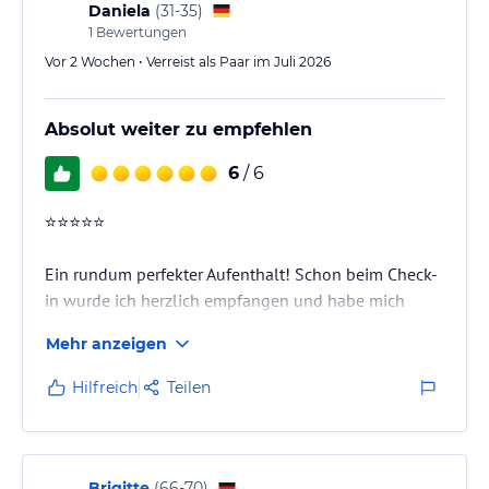
Daniela
(
31-35
)
1
Bewertungen
Vor 2 Wochen • Verreist als Paar im Juli 2026
Absolut weiter zu empfehlen
6
/ 6
⭐⭐⭐⭐⭐
Ein rundum perfekter Aufenthalt! Schon beim Check-
in wurde ich herzlich empfangen und habe mich
sofort willkommen gefühlt. Das gesamte Team war
Mehr anzeigen
außergewöhnlich freundlich, professionell und
jederzeit hilfsbereit.
Hilfreich
Teilen
Das Zimmer war makellos sauber, geschmackvoll
eingerichtet und sehr komfortabel. Besonders
überzeugt haben mich die bequemen Betten, die
Brigitte
(
66-70
)