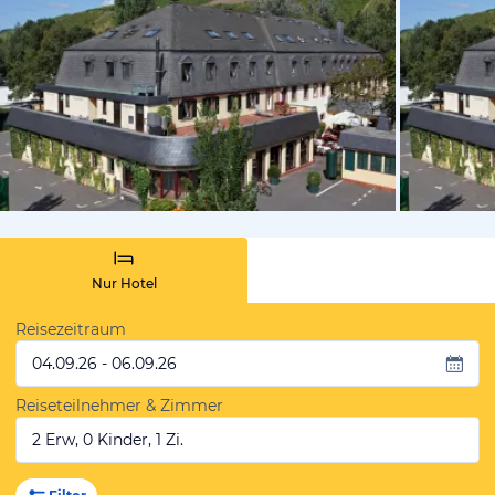
vom Hoteli
Nur Hotel
Reisezeitraum
04.09.26 - 06.09.26
Reiseteilnehmer & Zimmer
2 Erw, 0 Kinder, 1 Zi.