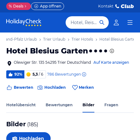
%
Deals
App öffnen
Kontakt
Hotel, Reiseziel
inland-Pfalz Urlaub
Trier Urlaub
Trier Hotels
Hotel Blesius Garten
Hotel Blesius Garten
Olewiger Str. 135 54295 Trier Deutschland
Auf Karte anzeigen
786
Bewertungen
92%
5,3
/ 6
Bewerten
Hochladen
Merken
Hotelübersicht
Bewertungen
Bilder
Fragen
Bilder
(
185
)
Hochladen