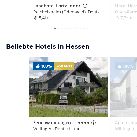
Landhotel Lortz
Reichelsheim (Odenwald), Deutschland
Ober-Rams
5,4km
7,7km
Beliebte Hotels in Hessen
100%
100%
AWARD
Ferienwohnungen Landhaus Meran
Willingen, Deutschland
Willingen,