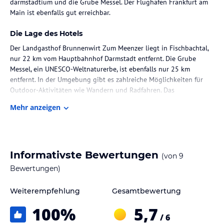
darmstadtium und die Grube Messel. Der Flughafen Frankfurt am
Main ist ebenfalls gut erreichbar.
Die Lage des Hotels
Der Landgasthof Brunnenwirt Zum Meenzer liegt in Fischbachtal,
nur 22 km vom Hauptbahnhof Darmstadt entfernt. Die Grube
Messel, ein UNESCO-Weltnaturerbe, ist ebenfalls nur 25 km
entfernt. In der Umgebung gibt es zahlreiche Möglichkeiten für
Outdoor-Aktivitäten wie Wandern und Radfahren. Das
Kongresszentrum darmstadtium ist 20 km entfernt und bietet eine
Mehr anzeigen
Vielzahl von Veranstaltungen und Tagungsmöglichkeiten. Der
Flughafen Frankfurt am Main ist etwa 49 km vom Hotel entfernt.
Zimmer / Unterbringung im Hotel
Informativste Bewertungen
(von
9
Die Zimmer im Landgasthof Brunnenwirt Zum Meenzer sind
komfortabel und bieten alles, was Sie für einen angenehmen
Bewertungen)
Aufenthalt benötigen. Einige Zimmer verfügen über ein eigenes
Badezimmer mit Dusche und Haartrockner sowie einen Balkon, auf
Weiterempfehlung
Gesamtbewertung
dem Sie die frische Luft und die schöne Aussicht genießen
100
%
5,7
können. Jedes Zimmer ist mit einem Schreibtisch und einem
/ 6
Flachbild-TV ausgestattet, damit Sie sich wie zu Hause fühlen