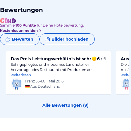
Bewertungen
Sammle
100
Punkte
für Deine Hotelbewertung.
Kostenlos anmelden
Bewerten
Bilder hochladen
Das Preis-Leistungsverhältnis ist sehr gut.
6
/ 6
Ausg
Sehr gepflegtes und modernes Landhotel, ein
Die L
hervorragendes Restaurant mit Produkten aus…
Ausfl
weiterlesen
weite
Franz
56-60
•
Mai 2016
Aus Deutschland
Alle Bewertungen (
9
)