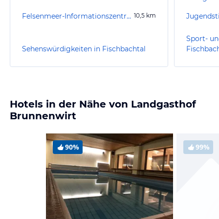
Felsenmeer-Informationszentrum
10,5
km
Jugendst
Sport- un
Sehenswürdigkeiten in Fischbachtal
Fischbach
Hotels in der Nähe von Landgasthof
Brunnenwirt
90%
99%