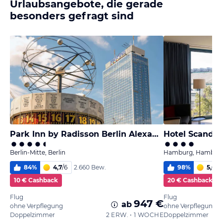
Urlaubsangebote, die gerade
besonders gefragt sind
Park Inn by Radisson Berlin Alexanderplatz
Hotel Scandi
Berlin-Mitte, Berlin
Hamburg, Hambur
84
%
4,7
/
6
98
%
5,6
/
6
2.660 Bew.
10 € Cashback
20 € Cashback
Flug
Flug
947 €
ab
ohne Verpflegung
ohne Verpflegung
Doppelzimmer
2 ERW. • 1 WOCHE
Doppelzimmer