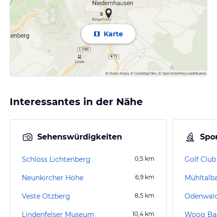
Karte
Interessantes in der Nähe
Sehenswürdigkeiten
Spor
Schloss Lichtenberg
0,5
km
Golf Club
Neunkircher Höhe
6,9
km
Veste Otzberg
8,5
km
Odenwal
Lindenfelser Museum
10,4
km
Woog Ba