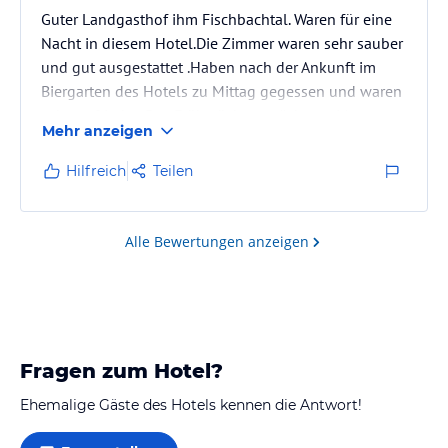
Guter Landgasthof ihm Fischbachtal. Waren für eine
Nacht in diesem Hotel.Die Zimmer waren sehr sauber
und gut ausgestattet .Haben nach der Ankunft im
Biergarten des Hotels zu Mittag gegessen und waren
sehr zu frieden.Das Frühstück am nächsten Morgen
Mehr anzeigen
war ok,allerdings nichts besonders. Den
Übernachtungspreis fanden wir als sehr hoch.
Hilfreich
Teilen
Alle Bewertungen anzeigen
Fragen zum Hotel?
Ehemalige Gäste des Hotels kennen die Antwort!