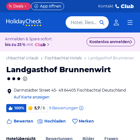
%
Deals
App öffnen
Kontakt
Hotel, Reiseziel
Anmelden & Spare sofort
Kostenlos anmelden
bis zu 25 %
mit
Fischbachtal Urlaub
Fischbachtal Hotels
Landgasthof Brunnenwirt
Landgasthof Brunnenwirt
Darmstädter Street 45- 49 64405 Fischbachtal Deutschland
Auf Karte anzeigen
9
Bewertungen
100%
5,7
/ 6
Bewerten
Hochladen
Merken
Hotelübersicht
Bewertungen
Bilder
Fragen