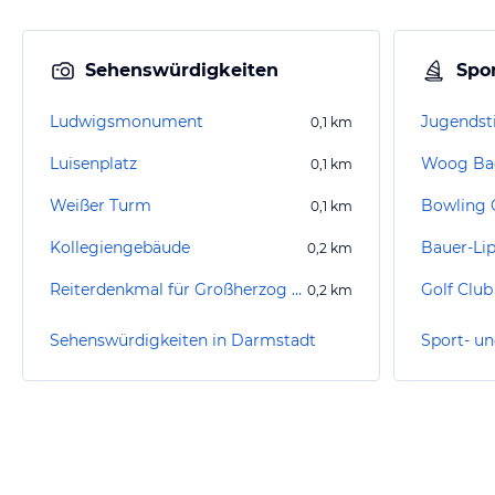
Sehenswürdigkeiten
Spor
Ludwigsmonument
Jugendst
0,1
km
Luisenplatz
Woog Ba
0,1
km
Weißer Turm
Bowling 
0,1
km
Kollegiengebäude
Bauer-Li
0,2
km
Reiterdenkmal für Großherzog Ludwig IV
Golf Club
0,2
km
Sehenswürdigkeiten in Darmstadt