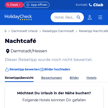
%
Deals
App öffnen
Kontakt
Hotel, Reiseziel
rlaub
Darmstadt Urlaub
Reisetipps Darmstadt
Reisetipp Nachtcafé
Nachtcafé
Darmstadt/Hessen
Dieser Reisetipp wurde noch nicht bewertet.
Reisetipp bewerten
Bilder hochladen
Reisetippübersicht
Bewertungen
Bilder
Hotels
Möchtest Du Urlaub in der Nähe buchen?
Folgende Hotels könnten Dir gefallen