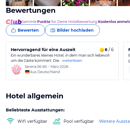
Bewertungen
Sammle
Punkte
für Deine Hotelbewertung.
Kostenlos anmel
Bewerten
Bilder hochladen
Hervorragend für eine Auszeit
6
/ 6
Ein wunderbares kleines Hotel, in dem man sich liebevoll
um die Gäste kümmert. Die…
weiterlesen
Serena
56-60
•
März 2026
Aus Deutschland
Hotel allgemein
Beliebteste Ausstattungen:
Wifi verfügbar
Pool verfügbar
Weitere Ausst