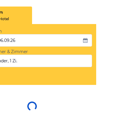
Hotel
m
06.09.26
mer & Zimmer
der, 1 Zi.