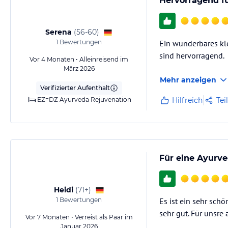
Hervorragend fü
Serena
(
56-60
)
1
Bewertungen
Ein wunderbares kl
sind hervorragend.
Vor 4 Monaten • Alleinreisend im
März 2026
Mehr anzeigen
Verifizierter Aufenthalt
EZ=DZ Ayurveda Rejuvenation
Hilfreich
Tei
Für eine Ayurve
Heidi
(
71+
)
1
Bewertungen
Es ist ein sehr sch
sehr gut. Für unsre
Vor 7 Monaten • Verreist als Paar im
Januar 2026