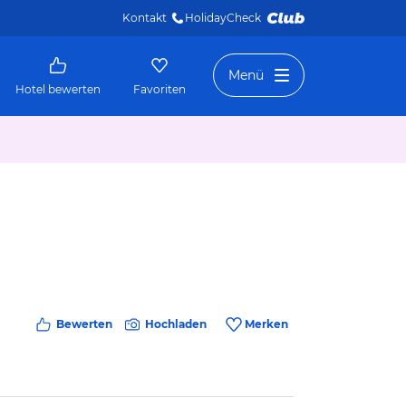
Kontakt
HolidayCheck 
Menü
Hotel bewerten
Favoriten
Bewerten
Hochladen
Merken