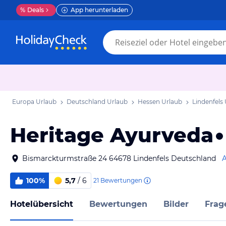
%
Deals
App herunterladen
Europa Urlaub
Deutschland Urlaub
Hessen Urlaub
Lindenfels
Heritage Ayurveda
Bismarckturmstraße 24 64678 Lindenfels Deutschland
A
100%
5,7
/ 6
21
Bewertungen
Hotelübersicht
Bewertungen
Bilder
Frag