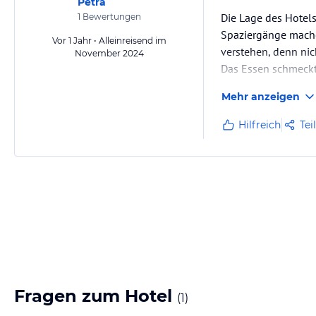
Petra
Die Lage des Hotels
1
Bewertungen
Spaziergänge machen
Vor 1 Jahr • Alleinreisend im
verstehen, denn nic
November 2024
Das Essen schmeckt
Ich habe mich dort 
Mehr anzeigen
Ich kann es nur wei
Hilfreich
Tei
Fragen zum Hotel
(
1
)