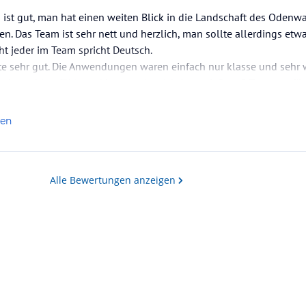
 ist gut, man hat einen weiten Blick in die Landschaft des Odenw
. Das Team ist sehr nett und herzlich, man sollte allerdings etw
ht jeder im Team spricht Deutsch.
e sehr gut. Die Anwendungen waren einfach nur klasse und sehr 
sehr wohl gefühlt und konnte das richtig genießen, 5 Tage nur für
terempfehlen. Ich werde sicher nächstes Jahr wieder…
len
Alle Bewertungen anzeigen