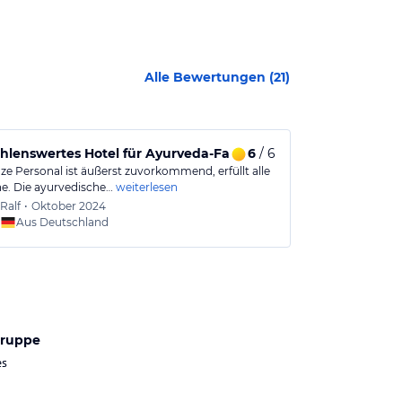
Alle Bewertungen (
21
)
lenswertes Hotel für Ayurveda-Fans
6
/ 6
Geheimtipp
ze Personal ist äußerst zuvorkommend, erfüllt alle
Die Anwendunge
. Die ayurvedische…
weiterlesen
kleine Crew mit
Ralf
•
Oktober 2024
Irène
•
Aus Deutschland
Aus
gruppe
es