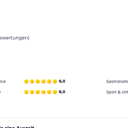
ewertungen)
ice
6,0
Gastronom
e
6,0
Sport & Un