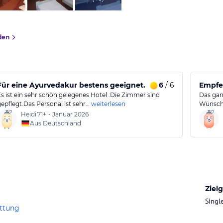
den
Für eine Ayurvedakur bestens geeignet.
6
/ 6
Empfeh
Es ist ein sehr schön gelegenes Hotel .Die Zimmer sind
Das gan
gepflegt.Das Personal ist sehr…
weiterlesen
Wünsche
Heidi
71+
•
Januar 2026
Aus Deutschland
Ziel
Singl
attung