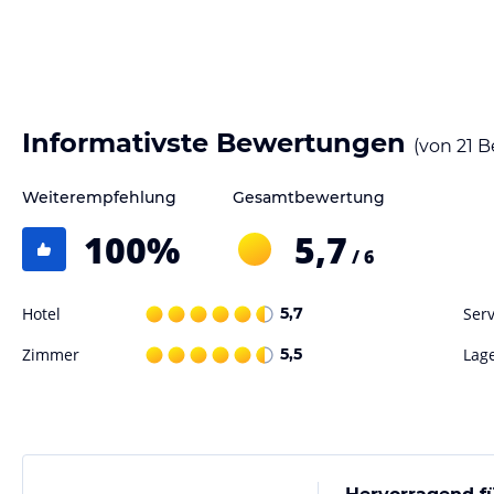
Informativste Bewertungen
(von
21
B
Weiterempfehlung
Gesamtbewertung
100
%
5,7
/ 6
Hotel
5,7
Serv
Zimmer
5,5
Lag