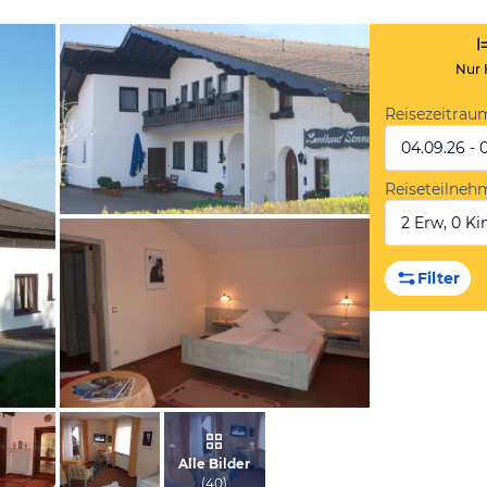
Nur 
Reisezeitrau
04.09.26 - 
Reiseteilneh
2 Erw, 0 Kin
vom Hotelier, Januar 2012
Filter
vom Hotelier, April 2013
Alle Bilder
(
40
)