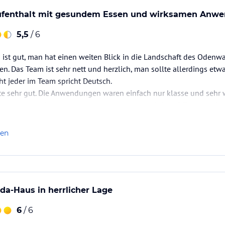
fenthalt mit gesundem Essen und wirksamen Anw
5,5
/ 6
 ist gut, man hat einen weiten Blick in die Landschaft des Odenw
. Das Team ist sehr nett und herzlich, man sollte allerdings etw
ht jeder im Team spricht Deutsch.
e sehr gut. Die Anwendungen waren einfach nur klasse und sehr 
sehr wohl gefühlt und konnte das richtig genießen, 5 Tage nur für
terempfehlen. Ich werde sicher nächstes Jahr wieder…
len
a-Haus in herrlicher Lage
6
/ 6