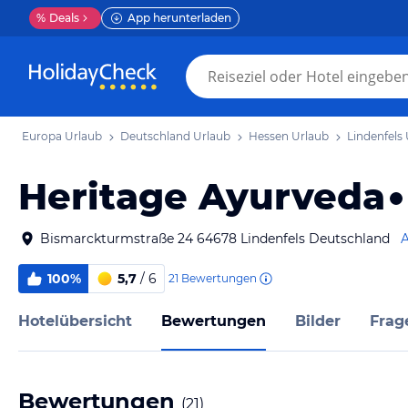
%
Deals
App herunterladen
Europa Urlaub
Deutschland Urlaub
Hessen Urlaub
Lindenfels
Heritage Ayurveda
Bismarckturmstraße 24 64678 Lindenfels Deutschland
A
100%
5,7
/ 6
21
Bewertungen
Hotelübersicht
Bewertungen
Bilder
Frag
Bewertungen
(
21
)