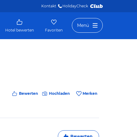
Kontakt
HolidayCheck 
Menü
Hotel bewerten
Favoriten
Bewerten
Hochladen
Merken
Bewerten