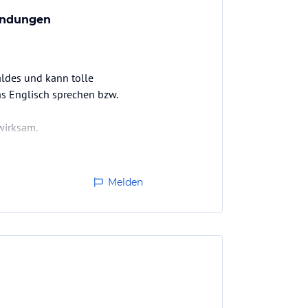
endungen
aldes und kann tolle
as Englisch sprechen bzw.
wirksam.
 mich.
Melden