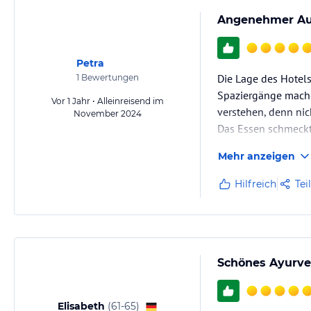
Angenehmer Au
Petra
Die Lage des Hotels
1
Bewertungen
Spaziergänge machen
Vor 1 Jahr • Alleinreisend im
verstehen, denn nic
November 2024
Das Essen schmeckt
Ich habe mich dort 
Mehr anzeigen
Ich kann es nur wei
Hilfreich
Tei
Schönes Ayurved
Elisabeth
(
61-65
)