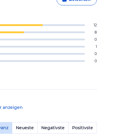
12
8
0
1
0
0
r anzeigen
vanz
Neueste
Negativste
Positivste