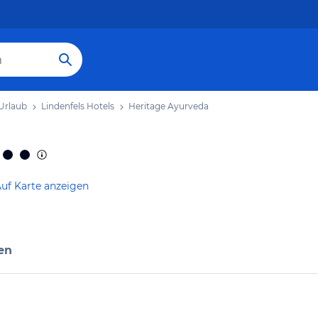
 Urlaub
Lindenfels Hotels
Heritage Ayurveda
uf Karte anzeigen
en