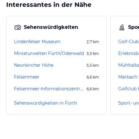
Interessantes in der Nähe
Sehenswürdigkeiten
Spor
Lindenfelser Museum
Golf-Club
2,7
km
Miniaturwelten Fürth/Odenwald
Erlebnis
3,3
km
Neunkircher Höhe
5,5
km
Felsenmeer
Marbach 
6,6
km
Felsenmeer-Informationszentrum
6,6
km
Sehenswürdigkeiten in Fürth
Sport- un