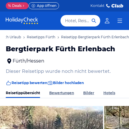
%
Deals
App öffnen
Kontakt
Hotel, Reiseziel
Fürth Urlaub
Reisetipps Fürth
Reisetipp Bergtierpark Fürth Erlenbach
Bergtierpark Fürth Erlenbach
Fürth/Hessen
Dieser Reisetipp wurde noch nicht bewertet.
Reisetipp bewerten
Bilder hochladen
Reisetippübersicht
Bewertungen
Bilder
Hotels