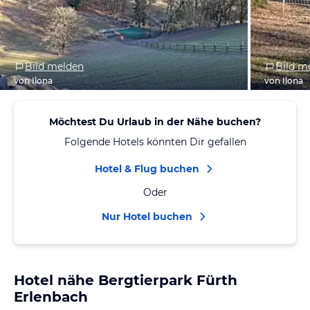
Bild melden
Bild m
von Ilona
von Ilona
Möchtest Du Urlaub in der Nähe buchen?
Folgende Hotels könnten Dir gefallen
Hotel & Flug buchen
Oder
Nur Hotel buchen
Hotel nähe Bergtierpark Fürth
Erlenbach