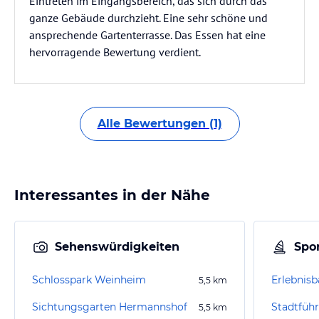
Eintreten im Eingangsbereich, das sich durch das
ganze Gebäude durchzieht. Eine sehr schöne und
ansprechende Gartenterrasse. Das Essen hat eine
hervorragende Bewertung verdient.
Alle Bewertungen (1)
Interessantes in der Nähe
Sehenswürdigkeiten
Spor
Schlosspark Weinheim
Erlebnis
5,5
km
Sichtungsgarten Hermannshof
Stadtfüh
5,5
km