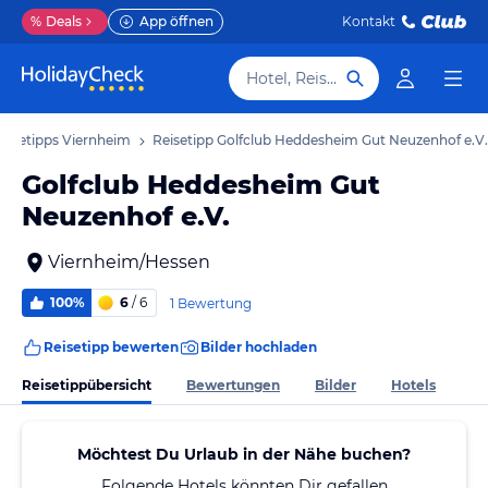
%
Deals
App öffnen
Kontakt
Hotel, Reiseziel
eisetipps Viernheim
Reisetipp Golfclub Heddesheim Gut Neuzenhof e.V.
Golfclub Heddesheim Gut
Neuzenhof e.V.
Viernheim/Hessen
100%
6
/ 6
1 Bewertung
Reisetipp bewerten
Bilder hochladen
Reisetippübersicht
Bewertungen
Bilder
Hotels
Möchtest Du Urlaub in der Nähe buchen?
Folgende Hotels könnten Dir gefallen