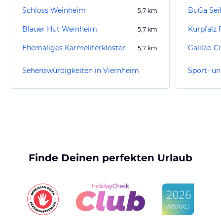
Schloss Weinheim
BuGa Seil
5,7
km
Blauer Hut Weinheim
Kurpfalz 
5,7
km
Ehemaliges Karmeliterkloster
Galileo C
5,7
km
Sehenswürdigkeiten in Viernheim
Finde Deinen perfekten Urlaub