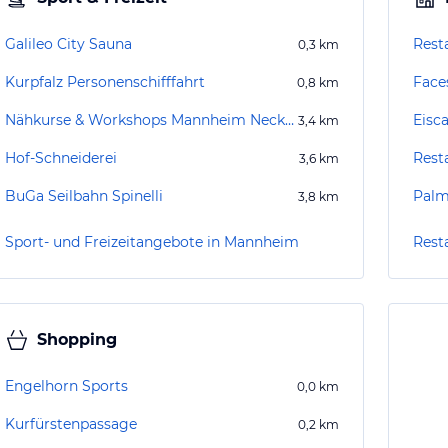
Galileo City Sauna
Rest
0,3
km
Kurpfalz Personenschifffahrt
Face
0,8
km
Nähkurse & Workshops Mannheim Neckarau
Eisca
3,4
km
Hof-Schneiderei
Rest
3,6
km
BuGa Seilbahn Spinelli
Palm
3,8
km
Sport- und Freizeitangebote in Mannheim
Rest
Shopping
Engelhorn Sports
0,0
km
Kurfürstenpassage
0,2
km