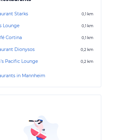
aurant Starks
0,1
km
s Lounge
0,1
km
fé Cortina
0,1
km
aurant Dionysos
0,2
km
's Pacific Lounge
0,2
km
aurants in Mannheim