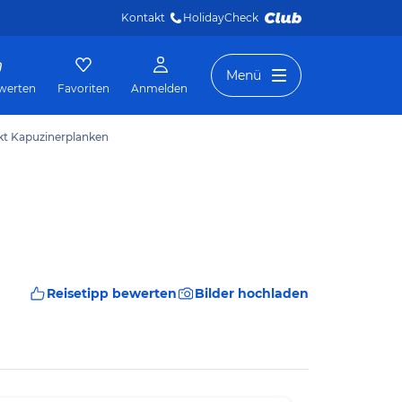
Kontakt
HolidayCheck 
Menü
werten
Favoriten
Anmelden
kt Kapuzinerplanken
Reisetipp bewerten
Bilder hochladen