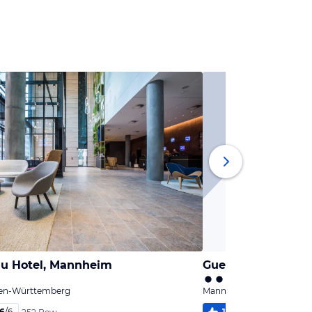
lu Hotel, Mannheim
GuestHouse Mann
en-Württemberg
Mannheim, Baden-Württ
,6
/
6
100
%
5,1
/
6