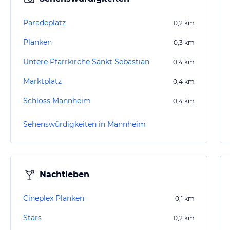
Paradeplatz
0,2
km
Planken
0,3
km
Untere Pfarrkirche Sankt Sebastian
0,4
km
Marktplatz
0,4
km
Schloss Mannheim
0,4
km
Sehenswürdigkeiten in Mannheim
Nachtleben
Cineplex Planken
0,1
km
Stars
0,2
km