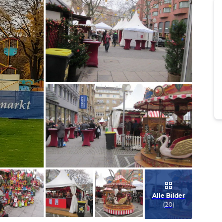
Bild melden
von Rainer
Bild melden
von Rainer
Alle Bilder
(
20
)