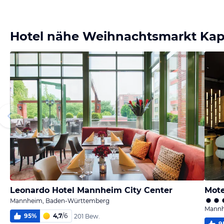
Bild
Bild
Bild
Bild
melden
melden
melden
melden
von Rainer
von Rainer
von Rainer
von Rainer
Hotel nähe Weihnachtsmarkt Kap
Leonardo Hotel Mannheim City Center
Mot
Mannheim, Baden-Württemberg
Mannh
95
%
4,7
/
6
201 Bew.
9