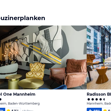
Bild
Bild
Bild
melden
melden
melden
von Rainer
von Rainer
von Rainer
uzinerplanken
el One Mannheim
Radisson B
eim, Baden-Württemberg
Mannheim, Bad
5
%
5,3
/
6
98
%
5