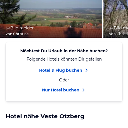
Bild melden
Bild m
von Christine
von Christ
Möchtest Du Urlaub in der Nähe buchen?
Folgende Hotels könnten Dir gefallen
Hotel & Flug buchen
Oder
Nur Hotel buchen
Hotel nähe Veste Otzberg