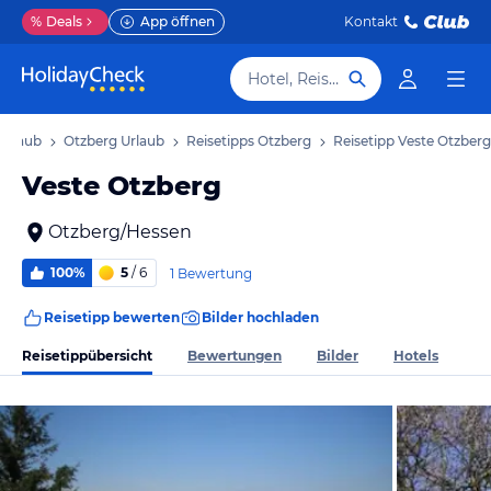
%
Deals
App öffnen
Kontakt
Hotel, Reiseziel
Urlaub
Otzberg Urlaub
Reisetipps Otzberg
Reisetipp Veste Otzberg
Veste Otzberg
Otzberg/Hessen
100%
5
/ 6
1 Bewertung
Reisetipp bewerten
Bilder hochladen
Reisetippübersicht
Bewertungen
Bilder
Hotels