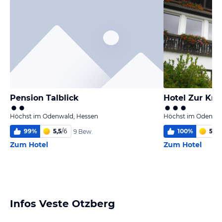
Pension Talblick
Hotel Zur Kro
Höchst im Odenwald, Hessen
Höchst im Odenwal
99
%
5,5
/
6
100
%
5,6
/
9 Bew.
Zum Hotel
Zum Hotel
Infos Veste Otzberg