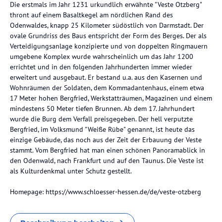
Die erstmals im Jahr 1231 urkundlich erwähnte "Veste Otzberg"
thront auf einem Basaltkegel am nördlichen Rand des
Odenwaldes, knapp 25 Kilometer südöstlich von Darmstadt. Der
ovale Grundriss des Baus entspricht der Form des Berges. Der als
Verteidigungsanlage konzipierte und von doppelten Ringmauern
umgebene Komplex wurde wahrscheinlich um das Jahr 1200
errichtet und in den folgenden Jahrhunderten immer wieder
erweitert und ausgebaut. Er bestand u.a. aus den Kasernen und
Wohnräumen der Soldaten, dem Kommadantenhaus, einem etwa
17 Meter hohen Bergfried, Werkstatträumen, Magazinen und einem
mindestens 50 Meter tiefen Brunnen. Ab dem 17. Jahrhundert
wurde die Burg dem Verfall preisgegeben. Der hell verputzte
Bergfried, im Volksmund "Weiße Rübe" genannt, ist heute das
einzige Gebäude, das noch aus der Zeit der Erbauung der Veste
stammt. Vom Bergfried hat man einen schönen Panoramablick in
den Odenwald, nach Frankfurt und auf den Taunus. Die Veste ist
als Kulturdenkmal unter Schutz gestellt.
Homepage: https://www.schloesser-hessen.de/de/veste-otzberg