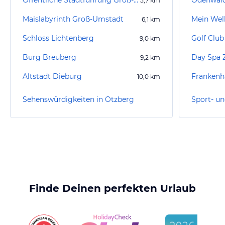
Öffentliche Stadtführung Groß-Umstadt
Odenwal
5,7
km
Maislabyrinth Groß-Umstadt
6,1
km
Schloss Lichtenberg
Golf Club
9,0
km
Burg Breuberg
Day Spa 
9,2
km
Altstadt Dieburg
Frankenh
10,0
km
Sehenswürdigkeiten in Otzberg
Finde Deinen perfekten Urlaub